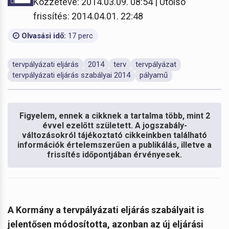
Közzétéve: 2014.03.09. 08:54 | Utolsó
frissítés: 2014.04.01. 22:48
Olvasási idő:
17 perc
tervpályázati eljárás
2014
terv
tervpályázat
tervpályázati eljárás szabályai 2014
pályamű
Figyelem, ennek a cikknek a tartalma több, mint 2
évvel ezelőtt született. A jogszabály-
változásokról tájékoztató cikkeinkben található
információk értelemszerűen a publikálás, illetve a
frissítés időpontjában érvényesek.
A Kormány a tervpályázati eljárás szabályait is
jelentősen módosította, azonban az új eljárási