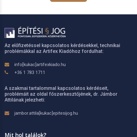
Az előfizetéssel kapcsolatos kérdésekkel, technikai
problémákkal az Artifex Kiadóhoz fordulhat:
info[kukac]artifexkiado.hu
+36 1 783 1711
A szakmai tartalommal kapcsolatos kérdéseit,
problémáit az oldal főszerkesztőjének, dr. Jámbor
Attilának jelezheti:
jambor.attila[kukac]epitesijog.hu
Mit hol találok?