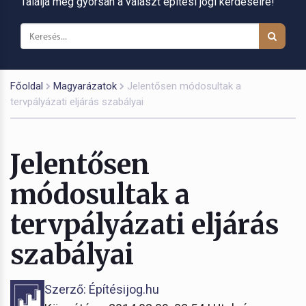
Találja meg gyorsan a választ építési jogi kérdéseire!
Főoldal
Magyarázatok
Jelentősen módosultak a
tervpályázati eljárás szabályai
Jelentősen
módosultak a
tervpályázati eljárás
szabályai
Szerző: Építésijog.hu