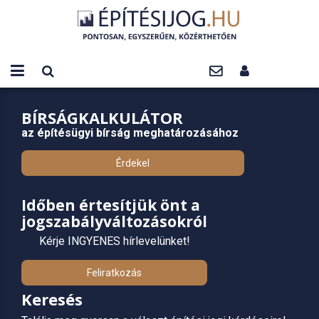
BÍRSÁGKALKULÁTOR
az építésügyi bírság meghatározásához
Érdekel
Időben értesítjük önt a
jogszabályváltozásokról
Kérje INGYENES hírlevelünket!
Feliratkozás
Keresés