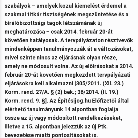
szabályok – amelyek közül kiemelést érdemel a
szakmai titkár tisztségének megszüntetése és a
bírálóbizottsági tagok létszámának új
meghatározása – csak 2014. február 20-át
követően hatályosak. A tervpályázaton résztvevők
mindenképpen tanulmányozzák át a változásokat,
mivel szinte nincs az eljárásnak olyan része,
amely ne módosult volna.
Az új előírásokat a 2014.
február 20-át követően megkezdett tervpályázati
eljárásokra kell alkalmazni [305/2011. (XII. 23.)
Korm. rend. 27/A. § (2) bek.; 36/2014. (II. 19.)
Korm. rend. 9. §]. Az Építésijog.hu Előfizetői által
elérhető tanulmányunk 14 alpontban foglalja
össze az új vagy módosított rendelkezéseket,
illetve a 15. alpontban jelezzük az új Ptk.
bevezetése miatti pontosításokat is.