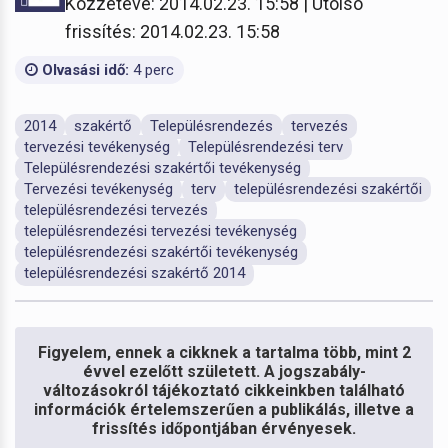
Közzétéve: 2014.02.23. 15:58 | Utolsó
frissítés: 2014.02.23. 15:58
Olvasási idő:
4 perc
2014
szakértő
Településrendezés
tervezés
tervezési tevékenység
Településrendezési terv
Településrendezési szakértői tevékenység
Tervezési tevékenység
terv
településrendezési szakértői
településrendezési tervezés
településrendezési tervezési tevékenység
településrendezési szakértői tevékenység
településrendezési szakértő 2014
Figyelem, ennek a cikknek a tartalma több, mint 2
évvel ezelőtt született. A jogszabály-
változásokról tájékoztató cikkeinkben található
információk értelemszerűen a publikálás, illetve a
frissítés időpontjában érvényesek.