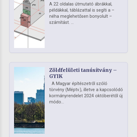
A 22 oldalas útmutató ábrákkal,
példákkal, táblázattal is segíti a –
néha meglehetősen bonyolult –
számítást. ...
Zöldfelületi tanúsítvány –
GYIK
A Magyar építészetről szóló
törvény (Méptv.), illetve a kapcsolódó
kormányrendelet 2024 októberétől új
módo...