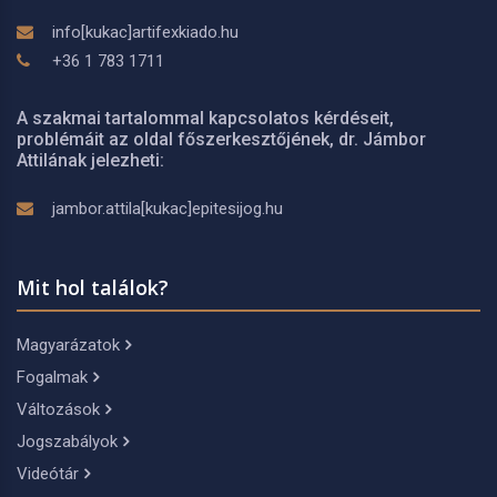
info[kukac]artifexkiado.hu
+36 1 783 1711
A szakmai tartalommal kapcsolatos kérdéseit,
problémáit az oldal főszerkesztőjének, dr. Jámbor
Attilának jelezheti:
jambor.attila[kukac]epitesijog.hu
Mit hol találok?
Magyarázatok
Fogalmak
Változások
Jogszabályok
Videótár