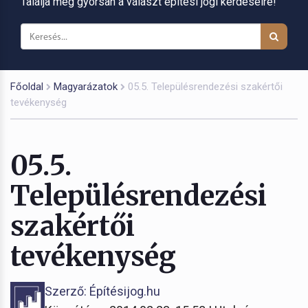
Találja meg gyorsan a választ építési jogi kérdéseire!
Főoldal
Magyarázatok
05.5. Településrendezési szakértői
tevékenység
05.5.
Településrendezési
szakértői
tevékenység
Szerző: Építésijog.hu