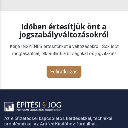
Időben értesítjük önt a
jogszabályváltozásokról
Kérje INGYENES értesítőnket a változásokról! Sok időt
megtakaríthat, elkerülheti a bírságokat és jogvitákat!
Feliratkozás
Az előfizetéssel kapcsolatos kérdésekkel, technikai
problémákkal az Artifex Kiadóhoz fordulhat: