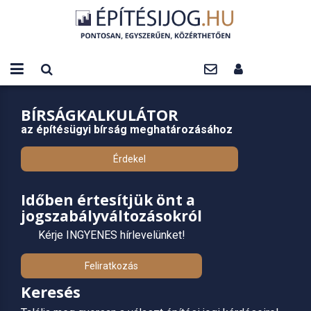
BÍRSÁGKALKULÁTOR
az építésügyi bírság meghatározásához
Érdekel
Időben értesítjük önt a
jogszabályváltozásokról
Kérje INGYENES hírlevelünket!
Feliratkozás
Keresés