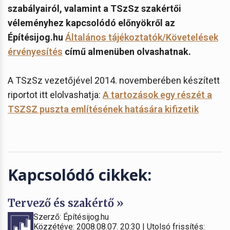
szabályairól, valamint a TSzSz szakértői
véleményhez kapcsolódó előnyökről az
Építésijog.hu
Általános tájékoztatók/Követelések
érvényesítés
című almenüben olvashatnak.
A TSzSz vezetőjével 2014. novemberében készített
riportot itt elolvashatja:
A tartozások egy részét a
TSZSZ puszta említésének hatására kifizetik
Kapcsolódó cikkek:
Tervező és szakértő »
Szerző: Építésijog.hu
Közzétéve: 2008.08.07. 20:30 | Utolsó frissítés: