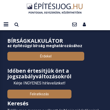
BÍRSÁGKALKULÁTOR
az építésügyi bírság meghatározásához
Érdekel
Időben értesítjük önt a
jogszabályváltozásokról
Kérje INGYENES hírlevelünket!
Feliratkozás
Keresés