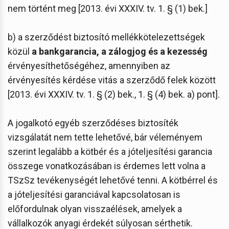
nem történt meg [2013. évi XXXIV. tv. 1. § (1) bek.]
b) a szerződést biztosító mellékkötelezettségek
közül
a bankgarancia, a zálogjog és a kezesség
érvényesíthetőségéhez, amennyiben az
érvényesítés kérdése vitás a szerződő felek között
[2013. évi XXXIV. tv. 1. § (2) bek., 1. § (4) bek. a) pont].
A jogalkotó egyéb szerződéses biztosíték
vizsgálatát nem tette lehetővé, bár véleményem
szerint legalább a kötbér és a jóteljesítési garancia
összege vonatkozásában is érdemes lett volna a
TSzSz tevékenységét lehetővé tenni. A kötbérrel és
a jóteljesítési garanciával kapcsolatosan is
előfordulnak olyan visszaélések, amelyek a
vállalkozók anyagi érdekét súlyosan sérthetik.