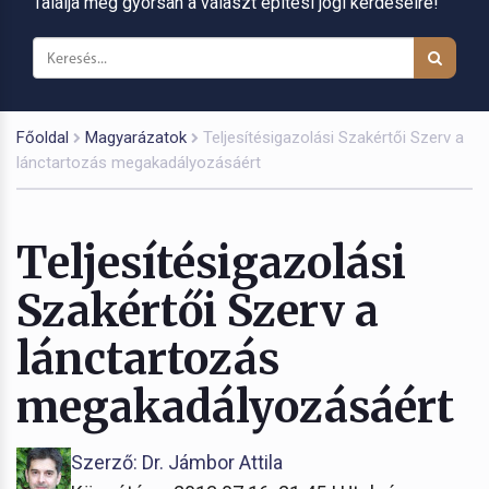
Találja meg gyorsan a választ építési jogi kérdéseire!
Főoldal
Magyarázatok
Teljesítésigazolási Szakértői Szerv a
lánctartozás megakadályozásáért
Teljesítésigazolási
Szakértői Szerv a
lánctartozás
megakadályozásáért
Szerző: Dr. Jámbor Attila