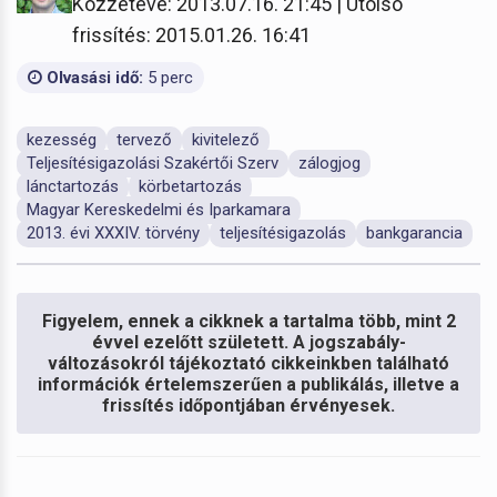
Közzétéve: 2013.07.16. 21:45 | Utolsó
frissítés: 2015.01.26. 16:41
Olvasási idő:
5 perc
kezesség
tervező
kivitelező
Teljesítésigazolási Szakértői Szerv
zálogjog
lánctartozás
körbetartozás
Magyar Kereskedelmi és Iparkamara
2013. évi XXXIV. törvény
teljesítésigazolás
bankgarancia
Figyelem, ennek a cikknek a tartalma több, mint 2
évvel ezelőtt született. A jogszabály-
változásokról tájékoztató cikkeinkben található
információk értelemszerűen a publikálás, illetve a
frissítés időpontjában érvényesek.