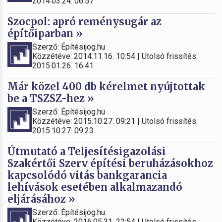
2014.03.24. 06:57
Szocpol: apró reménysugár az
építőiparban »
Szerző: Építésijog.hu
Közzétéve: 2014.11.16. 10:54 | Utolsó frissítés:
2015.01.26. 16:41
Már közel 400 db kérelmet nyújtottak
be a TSZSZ-hez »
Szerző: Építésijog.hu
Közzétéve: 2015.10.27. 09:21 | Utolsó frissítés:
2015.10.27. 09:23
Útmutató a Teljesítésigazolási
Szakértői Szerv építési beruházásokhoz
kapcsolódó vitás bankgarancia
lehívások esetében alkalmazandó
eljárásához »
Szerző: Építésijog.hu
Közzétéve: 2016.05.31. 22:54 | Utolsó frissítés: