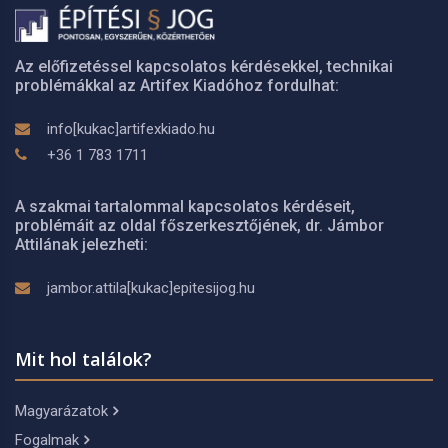
Az előfizetéssel kapcsolatos kérdésekkel, technikai
problémákkal az Artifex Kiadóhoz fordulhat:
info[kukac]artifexkiado.hu
+36 1 783 1711
A szakmai tartalommal kapcsolatos kérdéseit,
problémáit az oldal főszerkesztőjének, dr. Jámbor
Attilának jelezheti:
jambor.attila[kukac]epitesijog.hu
Mit hol találok?
Magyarázatok
Fogalmak