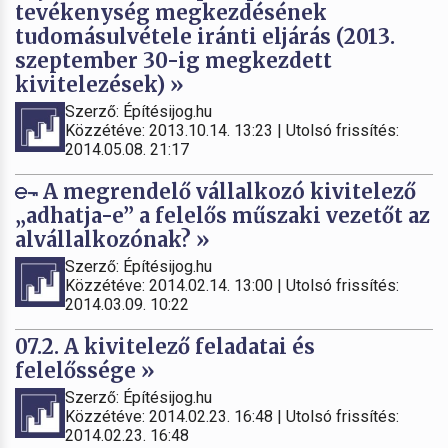
tevékenység megkezdésének
tudomásulvétele iránti eljárás (2013.
szeptember 30-ig megkezdett
kivitelezések) »
Szerző: Építésijog.hu
Közzétéve: 2013.10.14. 13:23 | Utolsó frissítés:
2014.05.08. 21:17
A megrendelő vállalkozó kivitelező
„adhatja-e” a felelős műszaki vezetőt az
alvállalkozónak? »
Szerző: Építésijog.hu
Közzétéve: 2014.02.14. 13:00 | Utolsó frissítés:
2014.03.09. 10:22
07.2. A kivitelező feladatai és
felelőssége »
Szerző: Építésijog.hu
Közzétéve: 2014.02.23. 16:48 | Utolsó frissítés:
2014.02.23. 16:48