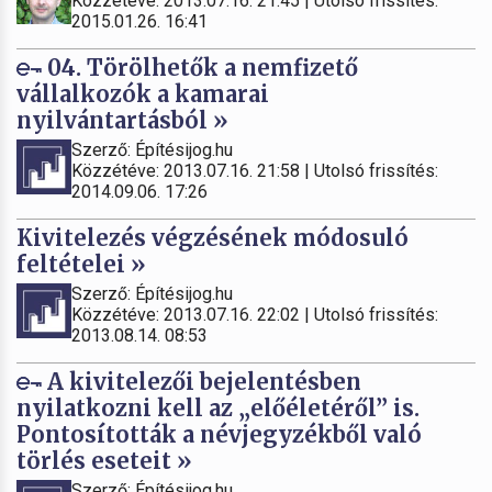
Közzétéve: 2013.07.16. 21:45 | Utolsó frissítés:
2015.01.26. 16:41
04. Törölhetők a nemfizető
vállalkozók a kamarai
nyilvántartásból »
Szerző: Építésijog.hu
Közzétéve: 2013.07.16. 21:58 | Utolsó frissítés:
2014.09.06. 17:26
Kivitelezés végzésének módosuló
feltételei »
Szerző: Építésijog.hu
Közzétéve: 2013.07.16. 22:02 | Utolsó frissítés:
2013.08.14. 08:53
A kivitelezői bejelentésben
nyilatkozni kell az „előéletéről” is.
Pontosították a névjegyzékből való
törlés eseteit »
Szerző: Építésijog.hu