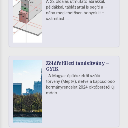
A 22 oldalas útmutató ábrákkal,
példákkal, táblázattal is segíti a –
néha meglehetősen bonyolult –
számítást. ...
Zöldfelületi tanúsítvány –
GYIK
A Magyar építészetről szóló
törvény (Méptv.), illetve a kapcsolódó
kormányrendelet 2024 októberétől új
módo...