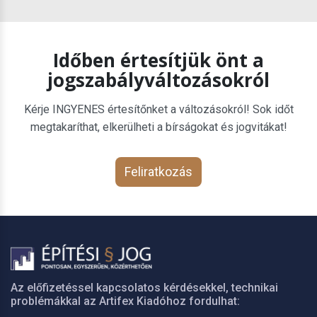
Időben értesítjük önt a
jogszabályváltozásokról
Kérje INGYENES értesítőnket a változásokról! Sok időt
megtakaríthat, elkerülheti a bírságokat és jogvitákat!
Feliratkozás
Az előfizetéssel kapcsolatos kérdésekkel, technikai
problémákkal az Artifex Kiadóhoz fordulhat: