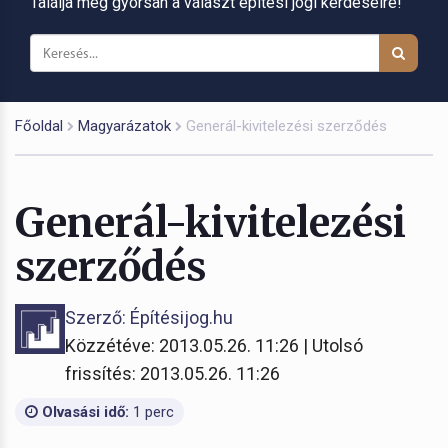
Találja meg gyorsan a választ építési jogi kérdéseire!
Főoldal
Magyarázatok
Generál-kivitelezési szerződés
Generál-kivitelezési
szerződés
Szerző: Építésijog.hu
Közzétéve: 2013.05.26. 11:26 | Utolsó
frissítés: 2013.05.26. 11:26
Olvasási idő:
1 perc