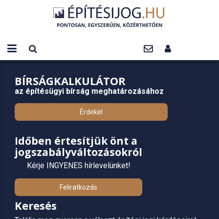
BÍRSÁGKALKULÁTOR
az építésügyi bírság meghatározásához
Érdekel
Időben értesítjük önt a
jogszabályváltozásokról
Kérje INGYENES hírlevelünket!
Feliratkozás
Keresés