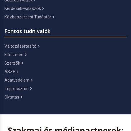
Segédanyagok
Kérdések-válaszok
Közbeszerzési Tudástár
Fontos tudnivalók
Változásértesítő
Előfizetés
Szerzők
ÁSZF
Adatvédelem
Impresszum
Oktatás
Szakmai és médiapartnerek: