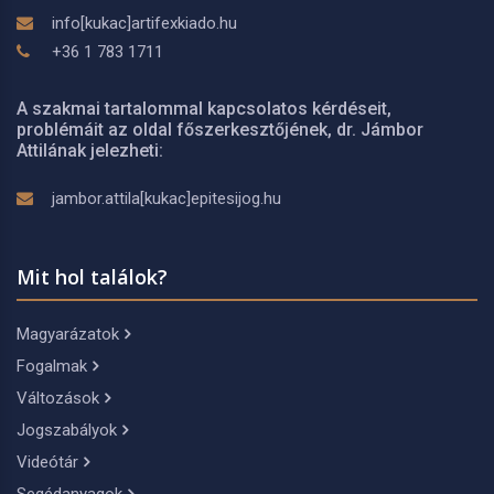
info[kukac]artifexkiado.hu
+36 1 783 1711
A szakmai tartalommal kapcsolatos kérdéseit,
problémáit az oldal főszerkesztőjének, dr. Jámbor
Attilának jelezheti:
jambor.attila[kukac]epitesijog.hu
Mit hol találok?
Magyarázatok
Fogalmak
Változások
Jogszabályok
Videótár