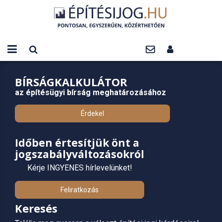
BÍRSÁGKALKULÁTOR
az építésügyi bírság meghatározásához
Érdekel
Időben értesítjük önt a
jogszabályváltozásokról
Kérje INGYENES hírlevelünket!
Feliratkozás
Keresés