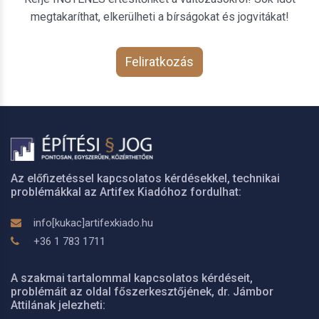
megtakaríthat, elkerülheti a bírságokat és jogvitákat!
Feliratkozás
Az előfizetéssel kapcsolatos kérdésekkel, technikai
problémákkal az Artifex Kiadóhoz fordulhat:
info[kukac]artifexkiado.hu
+36 1 783 1711
A szakmai tartalommal kapcsolatos kérdéseit,
problémáit az oldal főszerkesztőjének, dr. Jámbor
Attilának jelezheti: