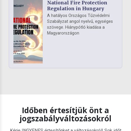
National Fire Protection
Regulation in Hungary
A hatályos Országos Tűzvédelmi
Szabályzat angol nyelvű, egységes
szövege. Hiánypótló kiadása a
Magyarországon
Időben értesítjük önt a
jogszabályváltozásokról
Kérje INGYENES értesítőnket a változásokról! Sok időt