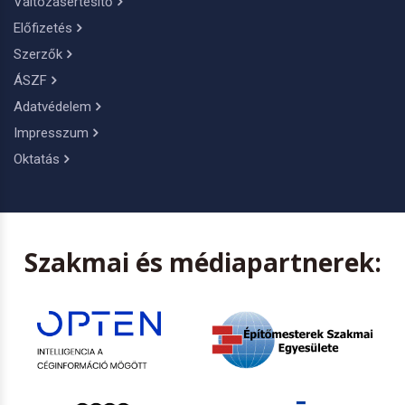
Változásértesítő
Előfizetés
Szerzők
ÁSZF
Adatvédelem
Impresszum
Oktatás
Szakmai és médiapartnerek: