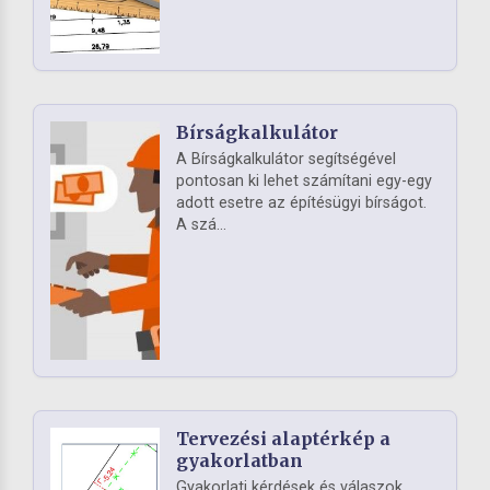
Bírságkalkulátor
A Bírságkalkulátor segítségével
pontosan ki lehet számítani egy-egy
adott esetre az építésügyi bírságot.
A szá...
Tervezési alaptérkép a
gyakorlatban
Gyakorlati kérdések és válaszok,