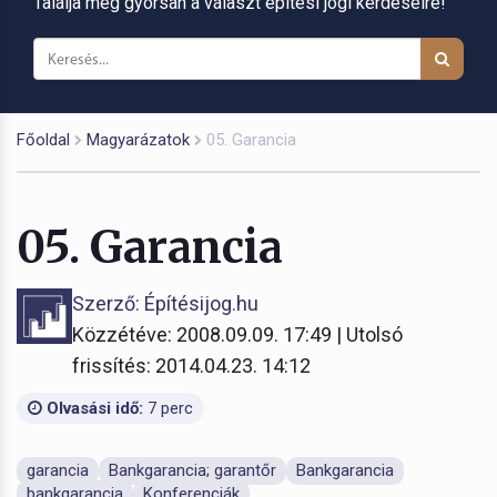
Találja meg gyorsan a választ építési jogi kérdéseire!
Főoldal
Magyarázatok
05. Garancia
05. Garancia
Szerző: Építésijog.hu
Közzétéve: 2008.09.09. 17:49 | Utolsó
frissítés: 2014.04.23. 14:12
Olvasási idő:
7 perc
garancia
Bankgarancia; garantőr
Bankgarancia
bankgarancia
Konferenciák