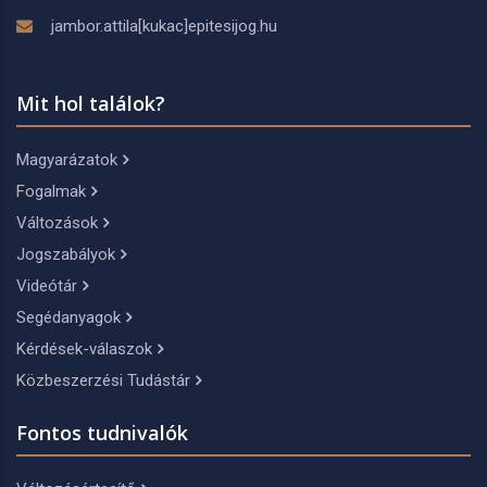
jambor.attila[kukac]epitesijog.hu
Mit hol találok?
Magyarázatok
Fogalmak
Változások
Jogszabályok
Videótár
Segédanyagok
Kérdések-válaszok
Közbeszerzési Tudástár
Fontos tudnivalók