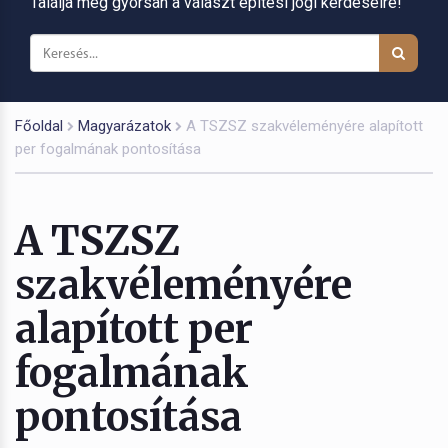
Találja meg gyorsan a választ építési jogi kérdéseire!
Főoldal
Magyarázatok
A TSZSZ szakvéleményére alapított
per fogalmának pontosítása
A TSZSZ
szakvéleményére
alapított per
fogalmának
pontosítása