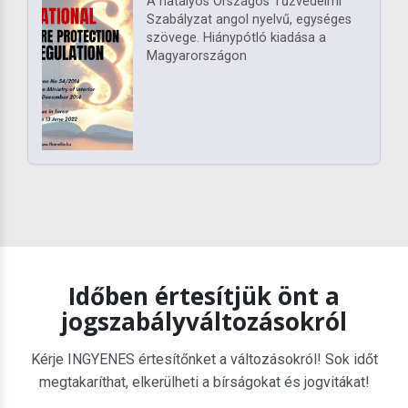
A hatályos Országos Tűzvédelmi
Szabályzat angol nyelvű, egységes
szövege. Hiánypótló kiadása a
Magyarországon
Időben értesítjük önt a
jogszabályváltozásokról
Kérje INGYENES értesítőnket a változásokról! Sok időt
megtakaríthat, elkerülheti a bírságokat és jogvitákat!