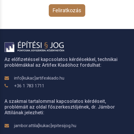
Feliratkozás
Az előfizetéssel kapcsolatos kérdésekkel, technikai
problémákkal az Artifex Kiadóhoz fordulhat:
info[kukac]artifexkiado.hu
+36 1 783 1711
A szakmai tartalommal kapcsolatos kérdéseit,
problémáit az oldal főszerkesztőjének, dr. Jámbor
Attilának jelezheti:
jambor.attila[kukac]epitesijog.hu