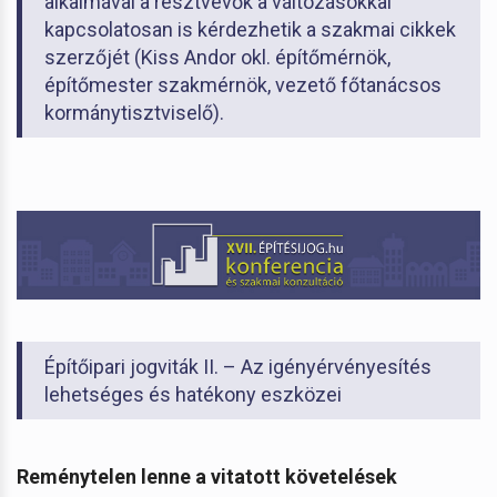
alkalmával a résztvevők a változásokkal
kapcsolatosan is kérdezhetik a szakmai cikkek
szerzőjét (Kiss Andor okl. építőmérnök,
építőmester szakmérnök, vezető főtanácsos
kormánytisztviselő).
Építőipari jogviták II. – Az igényérvényesítés
lehetséges és hatékony eszközei
Reménytelen lenne a vitatott követelések