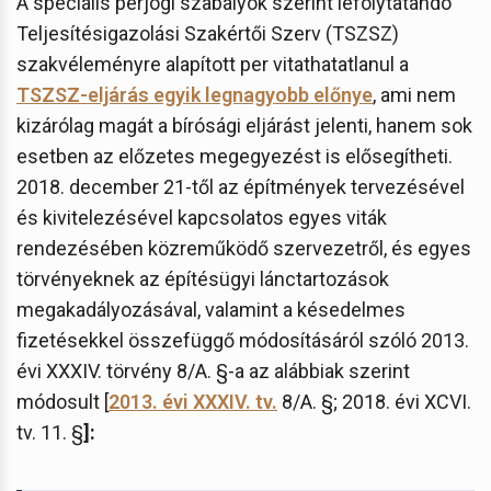
A speciális perjogi szabályok szerint lefolytatandó
Teljesítésigazolási Szakértői Szerv (TSZSZ)
szakvéleményre alapított per vitathatatlanul a
TSZSZ-eljárás egyik legnagyobb előnye
, ami nem
kizárólag magát a bírósági eljárást jelenti, hanem sok
esetben az előzetes megegyezést is elősegítheti.
2018. december 21-től az építmények tervezésével
és kivitelezésével kapcsolatos egyes viták
rendezésében közreműködő szervezetről, és egyes
törvényeknek az építésügyi lánctartozások
megakadályozásával, valamint a késedelmes
fizetésekkel összefüggő módosításáról szóló 2013.
évi XXXIV. törvény 8/A. §-a az alábbiak szerint
módosult [
2013. évi XXXIV. tv.
8/A. §; 2018. évi XCVI.
tv. 11. §
]
: