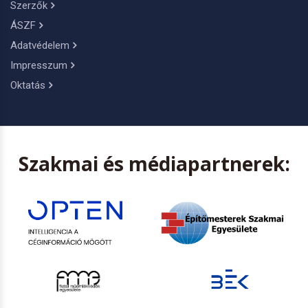
Szerzők
ÁSZF
Adatvédelem
Impresszum
Oktatás
Szakmai és médiapartnerek: