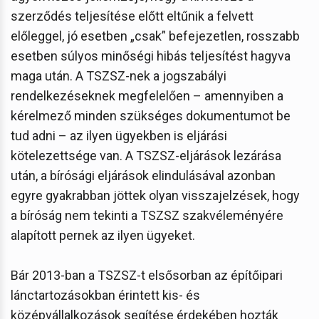
szerződés teljesítése előtt eltűnik a felvett
előleggel, jó esetben „csak” befejezetlen, rosszabb
esetben súlyos minőségi hibás teljesítést hagyva
maga után. A TSZSZ-nek a jogszabályi
rendelkezéseknek megfelelően – amennyiben a
kérelmező minden szükséges dokumentumot be
tud adni – az ilyen ügyekben is eljárási
kötelezettsége van. A TSZSZ-eljárások lezárása
után, a bírósági eljárások elindulásával azonban
egyre gyakrabban jöttek olyan visszajelzések, hogy
a bíróság nem tekinti a TSZSZ szakvéleményére
alapított pernek az ilyen ügyeket.
Bár 2013-ban a TSZSZ-t elsősorban az építőipari
lánctartozásokban érintett kis- és
középvállalkozások segítése érdekében hozták