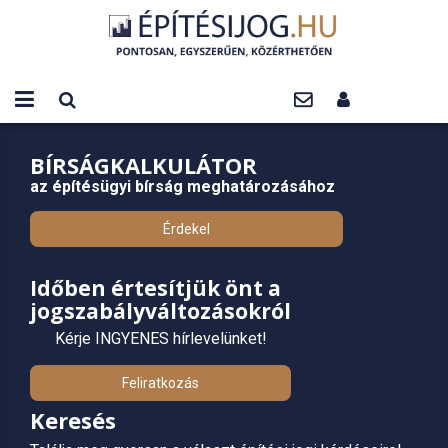
BÍRSÁGKALKULÁTOR
az építésügyi bírság meghatározásához
Érdekel
Időben értesítjük önt a
jogszabályváltozásokról
Kérje INGYENES hírlevelünket!
Feliratkozás
Keresés