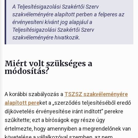
A Teljesítésigazolási Szakértői Szerv
szakvéleményére alapított perben a felperes az
érvényesíteni kívánt jog alapjául a
Teljesítésigazolási Szakértői Szerv
szakvéleményére hivatkozik.
Miért volt szükséges a
módosítás?
A korábbi szabályozás a
TSZSZ szakvéleményére
alapított pere
ket a „szerződés teljesítéséből eredő
díjkövetelés érvényesítése iránt indított” perekre
szűkítette; ezt a bíróságok egy része úgy
értelmezte, hogy amennyiben a megrendelőnek van
követelése a vállalkozóval szemben, az nem