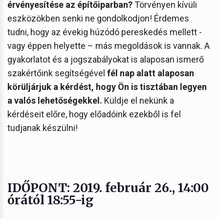
érvényesítése az építőiparban?
Törvényen kívüli
eszközökben senki ne gondolkodjon! Érdemes
tudni, hogy az évekig húzódó pereskedés mellett -
vagy éppen helyette – más megoldások is vannak. A
gyakorlatot és a jogszabályokat is alaposan ismerő
szakértőink segítségével
fél nap alatt alaposan
körüljárjuk a kérdést, hogy Ön is tisztában legyen
a valós lehetőségekkel.
Küldje el nekünk a
kérdéseit előre, hogy előadóink ezekből is fel
tudjanak készülni!
IDŐPONT
:
2019. február 26.
, 14:00
órától 18:55-ig