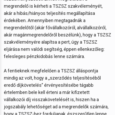
megrendelő is kérheti a TSZSZ szakvéleményét,
akár a hibás/hiányos teljesítés megállapítása
érdekében. Amennyiben megtagadnák a
megrendelőtől (akár fővállalkozóról, alvállalkozóról,
akár magánmegrendelőről beszélünk), hogy a TSZSZ
szakvéleményére alapítsa a pert, úgy a TSZSZ
eljárása nem valódi segítség, éppen ellenkezőleg:
felesleges pénzkidobás lenne számára.
A fentieknek megfelelően a TSZSZ álláspontja
mindig az volt, hogy a „szerződés teljesítéséből
eredő díjkövetelés” érvényesítésébe tágabb
értelemben bele kell érteni a már kifizetett
vállalkozói díj visszakövetelését is, hiszen ha a
jogszabály lehetőséget ad a megrendelők számára,
hogy a TSZSZ-hez forduljanak, észszerűtlen lenne,