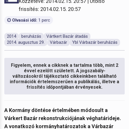
Közzétéve: 2014.02.15. 20:57 | Utolsó
frissítés: 2014.02.15. 20:57
Olvasási idő:
1 perc
2014
beruházás
Vártkert Bazár átadás
2014. augusztus 29.
Várbazár
Ybl Várbazár beruházás
Figyelem, ennek a cikknek a tartalma több, mint 2
évvel ezelőtt született. A jogszabály-
változásokról tájékoztató cikkeinkben található
információk értelemszerűen a publikálás, illetve a
frissítés időpontjában érvényesek.
A Kormány döntése értelmében módosult a
Várkert Bazár rekonstrukciójának véghatárideje.
A vonatkozó kormányhatározatok a Várbazár