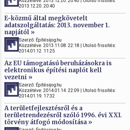
Közzétéve: 2013.12.20. 20:40 | Utolsó frissítés:
2013.12.20. 20:40
E-közmű által megkövetelt
adatszolgáltatás: 2013. november 1.
napjától »
Szerző: Építésijog.hu
Közzétéve: 2013.11.08. 22:18 | Utolsó frissítés:
2014.01.12. 11:25
Az EU támogatású beruházásokra is
elektronikus építési naplót kell
vezetni »
Szerző: Építésijog.hu
Közzétéve: 2014.01.14. 22:09 | Utolsó frissítés:
2014.01.19. 17:32
A területfejlesztésről és a
területrendezésről szóló 1996. évi XXI.
törvény átfogó módosítása »
Szerző: Építésijog.hu