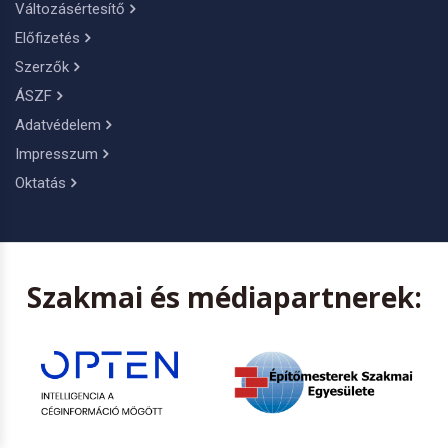
Változásértesítő
Előfizetés
Szerzők
ÁSZF
Adatvédelem
Impresszum
Oktatás
Szakmai és médiapartnerek: