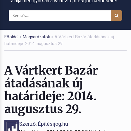
Találja meg gyorsan a választ építési jogi kérdéseire!
Főoldal
Magyarázatok
A Vártkert Bazár átadásának új
határideje: 2014. augusztus 29.
A Vártkert Bazár
átadásának új
határideje: 2014.
augusztus 29.
Szerző: Építésijog.hu