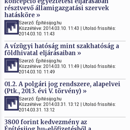
koncepció egyeztetési eljárásában
résztvevő államigazgatási szervek
hatásköre »
Szerző: Építésijog.hu
Közzétéve: 2014.03.10. 11:43 | Utolsó frissítés:
2014.03.10. 11:43
A vízügyi hatóság mint szakhatóság a
földhivatal eljárásaiban »
Szerző: Építésijog.hu
Közzétéve: 2014.03.10. 11:49 | Utolsó frissítés:
2014.03.10. 11:49
01.2. A polgári jog rendszere, alapelvei
(Ptk., 2013. évi V. törvény) »
Szerző: Építésijog.hu
Közzétéve: 2014.03.31. 13:12 | Utolsó frissítés:
2014.03.31. 13:12
3800 forint kedvezmény az
Építésijog.hu-előfizetésből a