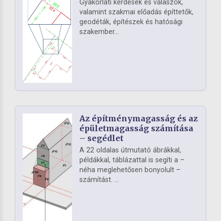
Gyakorlati kérdések és válaszok,
valamint szakmai előadás építtetők,
geodéták, építészek és hatósági
szakember...
Az építménymagasság és az
épületmagasság számítása
– segédlet
A 22 oldalas útmutató ábrákkal,
példákkal, táblázattal is segíti a –
néha meglehetősen bonyolult –
számítást. ...