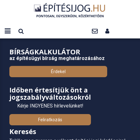
BÍRSÁGKALKULÁTOR
az építésügyi bírság meghatározásához
Érdekel
Időben értesítjük önt a
jogszabályváltozásokról
Kérje INGYENES hírlevelünket!
Feliratkozás
Keresés