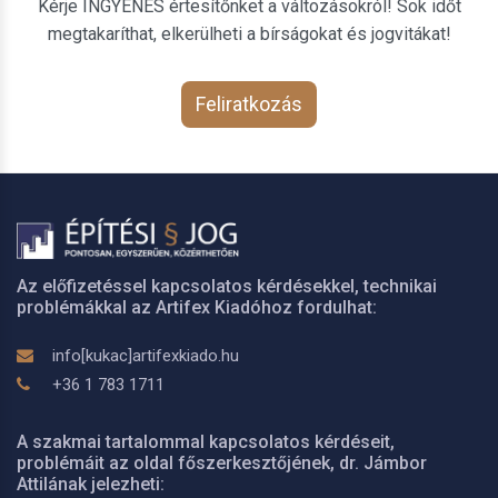
Kérje INGYENES értesítőnket a változásokról! Sok időt
megtakaríthat, elkerülheti a bírságokat és jogvitákat!
Feliratkozás
Az előfizetéssel kapcsolatos kérdésekkel, technikai
problémákkal az Artifex Kiadóhoz fordulhat:
info[kukac]artifexkiado.hu
+36 1 783 1711
A szakmai tartalommal kapcsolatos kérdéseit,
problémáit az oldal főszerkesztőjének, dr. Jámbor
Attilának jelezheti: