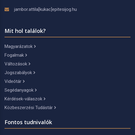
jambor.attila[kukac]epitesijog.hu
Mit hol találok?
Magyarázatok
Fogalmak
Változások
Jogszabályok
Videótár
Segédanyagok
Kérdések-válaszok
Közbeszerzési Tudástár
Fontos tudnivalók