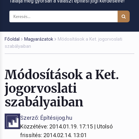
Találja meg gyorsan a választ építési jogi kérdéseire!
Főoldal
Magyarázatok
Módosítások a Ket. jogorvoslati
szabályaiban
Módosítások a Ket.
jogorvoslati
szabályaiban
Szerző: Építésijog.hu
Közzétéve: 2014.01.19. 17:15 | Utolsó
frissítés: 2014.02.14. 13:01