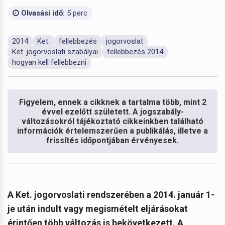
Olvasási idő:
5 perc
2014
Ket.
fellebbezés
jogorvoslat
Ket. jogorvoslati szabályai
fellebbezés 2014
hogyan kell fellebbezni
Figyelem, ennek a cikknek a tartalma több, mint 2
évvel ezelőtt született. A jogszabály-
változásokról tájékoztató cikkeinkben található
információk értelemszerűen a publikálás, illetve a
frissítés időpontjában érvényesek.
A Ket. jogorvoslati rendszerében a 2014. január 1-
je után indult vagy megismételt eljárásokat
érintően több változás is bekövetkezett. A