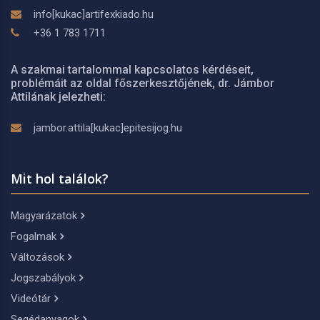
info[kukac]artifexkiado.hu
+36 1 783 1711
A szakmai tartalommal kapcsolatos kérdéseit,
problémáit az oldal főszerkesztőjének, dr. Jámbor
Attilának jelezheti:
jambor.attila[kukac]epitesijog.hu
Mit hol találok?
Magyarázatok
Fogalmak
Változások
Jogszabályok
Videótár
Segédanyagok