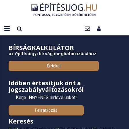
BÍRSÁGKALKULÁTOR
az építésügyi bírság meghatározásához
Érdekel
Időben értesítjük önt a
jogszabályváltozásokról
Kérje INGYENES hírlevelünket!
Feliratkozás
Keresés