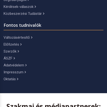
Kérdések-válaszok
Közbeszerzési Tudástár
Fontos tudnivalók
Változásértesítő
Előfizetés
Szerzők
ÁSZF
Adatvédelem
Impresszum
Oktatás
Szakmai és médiapartnerek: