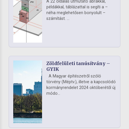
A 22 oldalas útmutató ábrákkal,
példákkal, táblázattal is segíti a –
néha meglehetősen bonyolult –
számítást. ...
Zöldfelületi tanúsítvány –
GYIK
A Magyar építészetről szóló
törvény (Méptv.), illetve a kapcsolódó
kormányrendelet 2024 októberétől új
módo...