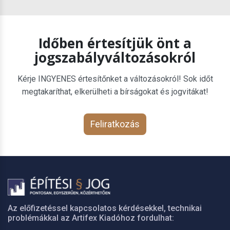
Időben értesítjük önt a
jogszabályváltozásokról
Kérje INGYENES értesítőnket a változásokról! Sok időt
megtakaríthat, elkerülheti a bírságokat és jogvitákat!
Feliratkozás
Az előfizetéssel kapcsolatos kérdésekkel, technikai
problémákkal az Artifex Kiadóhoz fordulhat: