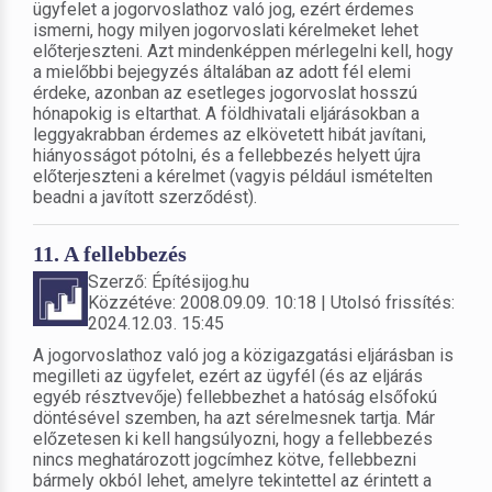
ügyfelet a jogorvoslathoz való jog, ezért érdemes
ismerni, hogy milyen jogorvoslati kérelmeket lehet
előterjeszteni. Azt mindenképpen mérlegelni kell, hogy
a mielőbbi bejegyzés általában az adott fél elemi
érdeke, azonban az esetleges jogorvoslat hosszú
hónapokig is eltarthat. A földhivatali eljárásokban a
leggyakrabban érdemes az elkövetett hibát javítani,
hiányosságot pótolni, és a fellebbezés helyett újra
előterjeszteni a kérelmet (vagyis például ismételten
beadni a javított szerződést).
11. A fellebbezés
Szerző: Építésijog.hu
Közzétéve: 2008.09.09. 10:18 | Utolsó frissítés:
2024.12.03. 15:45
A jogorvoslathoz való jog a közigazgatási eljárásban is
megilleti az ügyfelet, ezért az ügyfél (és az eljárás
egyéb résztvevője) fellebbezhet a hatóság elsőfokú
döntésével szemben, ha azt sérelmesnek tartja. Már
előzetesen ki kell hangsúlyozni, hogy a fellebbezés
nincs meghatározott jogcímhez kötve, fellebbezni
bármely okból lehet, amelyre tekintettel az érintett a