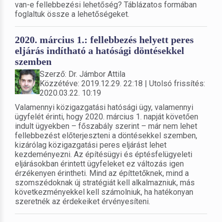
van-e fellebbezési lehetőség? Táblázatos formában
foglaltuk össze a lehetőségeket.
2020. március 1.: fellebbezés helyett peres
eljárás indítható a hatósági döntésekkel
szemben
Szerző: Dr. Jámbor Attila
Közzétéve: 2019.12.29. 22:18 | Utolsó frissítés:
2020.03.22. 10:19
Valamennyi közigazgatási hatósági ügy, valamennyi
ügyfelét érinti, hogy 2020. március 1. napját követően
indult ügyekben – főszabály szerint – már nem lehet
fellebbezést előterjeszteni a döntésekkel szemben,
kizárólag közigazgatási peres eljárást lehet
kezdeményezni. Az építésügyi és éptésfelügyeleti
eljárásokban érintett ügyfeleket ez változás igen
érzékenyen érintheti. Mind az építtetőknek, mind a
szomszédoknak új stratégiát kell alkalmazniuk, más
következményekkel kell számolniuk, ha hatékonyan
szeretnék az érdekeiket érvényesíteni.