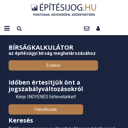
BÍRSÁGKALKULÁTOR
az építésügyi bírság meghatározásához
Érdekel
Időben értesítjük önt a
jogszabályváltozásokról
Kérje INGYENES hírlevelünket!
Feliratkozás
Keresés