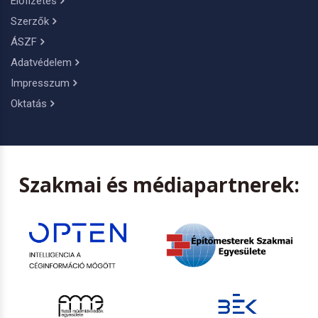
Előfizetés
Szerzők
ÁSZF
Adatvédelem
Impresszum
Oktatás
Szakmai és médiapartnerek: