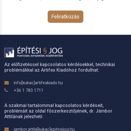
Feliratkozás
Az előfizetéssel kapcsolatos kérdésekkel, technikai
problémákkal az Artifex Kiadóhoz fordulhat:
info[kukac]artifexkiado.hu
+36 1 783 1711
A szakmai tartalommal kapcsolatos kérdéseit,
problémáit az oldal főszerkesztőjének, dr. Jámbor
Attilának jelezheti:
jambor.attila[kukac]epitesijog.hu