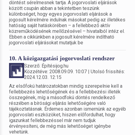
döntést sérelmesnek tartja. A jogorvoslati eljárások
között csupán abban a tekintetben teszünk
különbséget, hogy egyes jogorvoslati eljárások a
jogosult kérelmére indulnak másokat pedig az illetékes
hatóság saját hatáskörében – a fellebbező aktív
közreműködésének mellőzésével – hivatalból intéz el.
Ebben a cikkünkben a jogosult kérelmére indítható
jogorvoslati eljárásokat mutatjuk be
10. A közigazgatási jogorvoslati rendszer
Szerző: Építésijog.hu
Közzétéve: 2008.09.09. 10:07 | Utolsó frissítés:
2024.12.03. 12:15
Az elsőfokú határozatokban mindig szerepelnie kell a
fellebbezés lehetőségének és a fellebbezési illeték
összegének, míg a másodfokú döntés rendelkező
részében a bírósági eljárás lehetőségére való
tájékoztatásnak. Érdemes azonban ismernünk az egyéb
jogorvoslati eszközöket, hiszen előfordulhat, hogy
igazunkat fellebbezéssel már nem tudjuk
érvényesíteni, de még más lehetőséget igénybe
vehetünk.