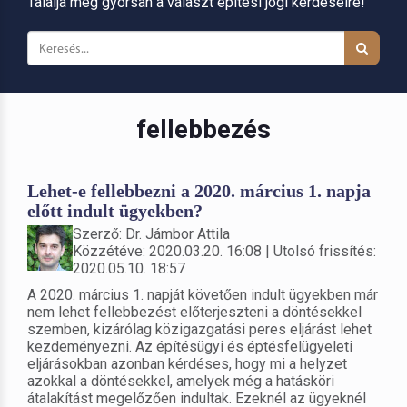
Találja meg gyorsan a választ építési jogi kérdéseire!
fellebbezés
Lehet-e fellebbezni a 2020. március 1. napja
előtt indult ügyekben?
Szerző: Dr. Jámbor Attila
Közzétéve: 2020.03.20. 16:08 | Utolsó frissítés:
2020.05.10. 18:57
A 2020. március 1. napját követően indult ügyekben már
nem lehet fellebbezést előterjeszteni a döntésekkel
szemben, kizárólag közigazgatási peres eljárást lehet
kezdeményezni. Az építésügyi és éptésfelügyeleti
eljárásokban azonban kérdéses, hogy mi a helyzet
azokkal a döntésekkel, amelyek még a hatásköri
átalakítást megelőzően indultak. Ezeknél az ügyeknél