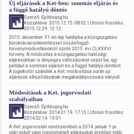
Új eljárások a Ket-ben: sommás eljárás és
a függő hatályú döntés
Szerző: Építésijog.hu
Közzétéve: 2015.12.15. 08:02 | Utolsó frissítés:
2015.12.29. 12:12
2015. december 31-én lép hatályba a közigazgatási
bürokráciacsökkentéssel összefüggő
törvénymódosításokról szóló 2015. évi CLXXXVI.
törvény. A módosítás a közigazgatási hatósági
eljárásokban is lényeges változásokat vezet be, így
például a sommás eljárást és a függő hatályú döntést.
A jogalkotói szándék a Ket. módosítása során az
eljárások elhúzódásának megakadályozására irányult.
Módosítások a Ket. jogorvoslati
szabályaiban
Szerző: Építésijog.hu
Közzétéve: 2014.01.19. 17:15 | Utolsó frissítés:
2014.02.14. 13:01
A Ket. jogorvoslati rendszerében a 2014. január 1-je
után indult vagy megismételt eljárásokat érintően több