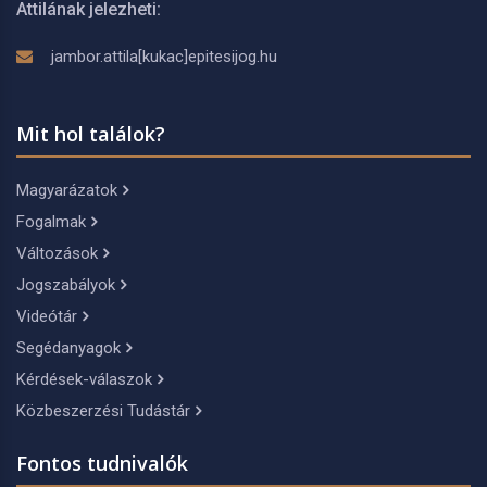
Attilának jelezheti:
jambor.attila[kukac]epitesijog.hu
Mit hol találok?
Magyarázatok
Fogalmak
Változások
Jogszabályok
Videótár
Segédanyagok
Kérdések-válaszok
Közbeszerzési Tudástár
Fontos tudnivalók