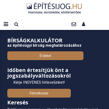
BÍRSÁGKALKULÁTOR
az építésügyi bírság meghatározásához
Érdekel
Időben értesítjük önt a
jogszabályváltozásokról
Kérje INGYENES hírlevelünket!
Feliratkozás
Keresés