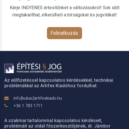
Kérje INGYENES értesítőnket a változásokról! Sok időt
megtakaríthat, elkerülheti a bírságokat és jogvitákat!
Feliratkozás
Az előfizetéssel kapcsolatos kérdésekkel, technikai
problémákkal az Artifex Kiadóhoz fordulhat:
info[kukac]artifexkiado.hu
+36 1 783 1711
A szakmai tartalommal kapcsolatos kérdéseit,
problémáit az oldal főszerkesztőjének, dr. Jámbor