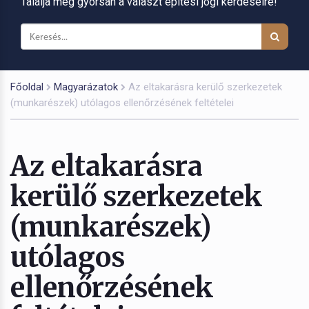
Találja meg gyorsan a választ építési jogi kérdéseire!
Főoldal
Magyarázatok
Az eltakarásra kerülő szerkezetek
(munkarészek) utólagos ellenőrzésének feltételei
Az eltakarásra
kerülő szerkezetek
(munkarészek)
utólagos
ellenőrzésének