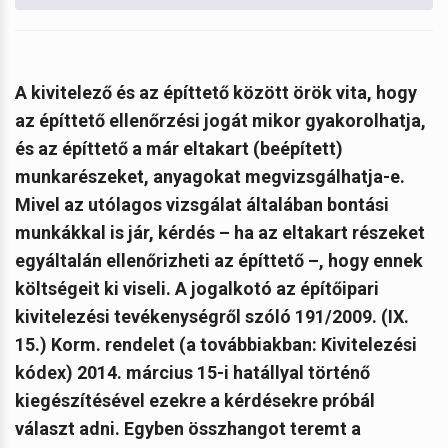
A kivitelező és az építtető között örök vita, hogy
az építtető ellenőrzési jogát mikor gyakorolhatja,
és az építtető a már eltakart (beépített)
munkarészeket, anyagokat megvizsgálhatja-e.
Mivel az utólagos vizsgálat általában bontási
munkákkal is jár, kérdés – ha az eltakart részeket
egyáltalán ellenőrizheti az építtető –, hogy ennek
költségeit ki viseli. A jogalkotó az építőipari
kivitelezési tevékenységről szóló 191/2009. (IX.
15.) Korm. rendelet (a továbbiakban: Kivitelezési
kódex) 2014. március 15-i hatállyal történő
kiegészítésével ezekre a kérdésekre próbál
választ adni.
Egyben összhangot teremt a