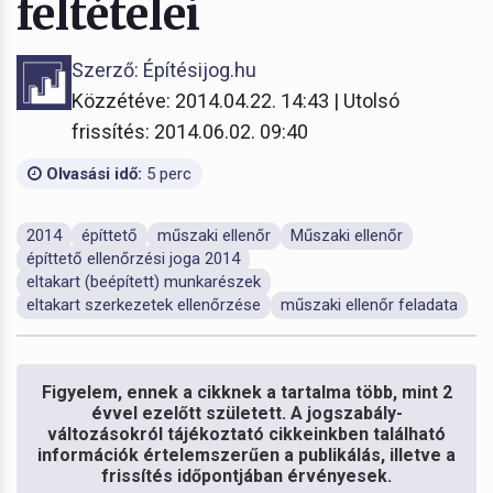
feltételei
Szerző: Építésijog.hu
Közzétéve: 2014.04.22. 14:43 | Utolsó
frissítés: 2014.06.02. 09:40
Olvasási idő:
5 perc
2014
építtető
műszaki ellenőr
Műszaki ellenőr
építtető ellenőrzési joga 2014
eltakart (beépített) munkarészek
eltakart szerkezetek ellenőrzése
műszaki ellenőr feladata
Figyelem, ennek a cikknek a tartalma több, mint 2
évvel ezelőtt született. A jogszabály-
változásokról tájékoztató cikkeinkben található
információk értelemszerűen a publikálás, illetve a
frissítés időpontjában érvényesek.