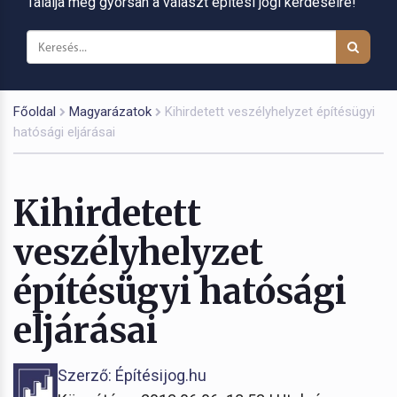
Találja meg gyorsan a választ építési jogi kérdéseire!
Főoldal
Magyarázatok
Kihirdetett veszélyhelyzet építésügyi
hatósági eljárásai
Kihirdetett
veszélyhelyzet
építésügyi hatósági
eljárásai
Szerző: Építésijog.hu