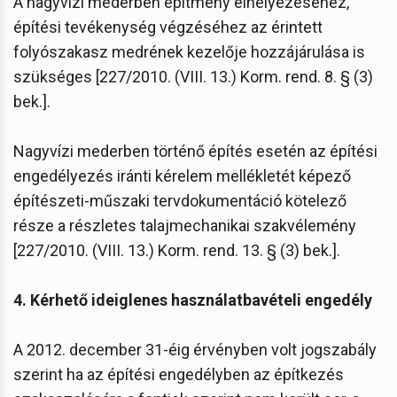
A nagyvízi mederben építmény elhelyezéséhez,
építési tevékenység végzéséhez az érintett
folyószakasz medrének kezelője hozzájárulása is
szükséges [227/2010. (VIII. 13.) Korm. rend. 8. § (3)
bek.].
Nagyvízi mederben történő építés esetén az építési
engedélyezés iránti kérelem mellékletét képező
építészeti-műszaki tervdokumentáció kötelező
része a részletes talajmechanikai szakvélemény
[227/2010. (VIII. 13.) Korm. rend. 13. § (3) bek.].
4. Kérhető ideiglenes használatbavételi engedély
A 2012. december 31-éig érvényben volt jogszabály
szerint ha az építési engedélyben az építkezés