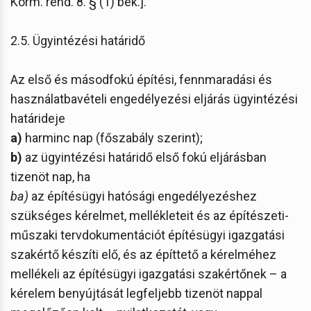
Korm. rend. 8. § (1) bek.].
2.5. Ügyintézési határidő
Az első és másodfokú építési, fennmaradási és
használatbavételi engedélyezési eljárás ügyintézési
határideje
a)
harminc nap (főszabály szerint);
b)
az ügyintézési határidő első fokú eljárásban
tizenöt nap, ha
ba)
az építésügyi hatósági engedélyezéshez
szükséges kérelmet, mellékleteit és az építészeti-
műszaki tervdokumentációt építésügyi igazgatási
szakértő készíti elő, és az építtető a kérelméhez
mellékeli az építésügyi igazgatási szakértőnek – a
kérelem benyújtását legfeljebb tizenöt nappal