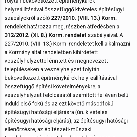
folytán bekövetkezett építménykárok
helyreállításával összefüggő kivételes építésügyi
szabályokról szóló
227/2010. (VIII. 13.) Korm.
rendelet
határozza meg, részben átfedésben a
312/2012. (XI. 8.) Korm. rendelet
szabályaival. A
227/2010. (VIII. 13.) Korm. rendeletet kell alkalmazni
a Kormány által rendeletben kihirdetett
veszélyhelyzettel érintett és megnevezett
településeken a veszélyhelyzet folytán
bekövetkezett építménykárok helyreállításával
összefüggő építési követelményekre, a
veszélyhelyzet feloldásától számított fél éven belül
induló első fokú és az ezt követő másodfokú
építésügyi hatósági eljárásra (ún. kivételes
építésügyi hatósági eljárás), az építésügyi hatósági
ellenőrzésre, az építészeti-műszaki