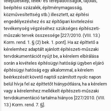
településkép, telek- és terepadottságok, tájolás,
beépítési százalék, építménymagasság,
közművesítettség stb.) illesztett, az építési
engedélyezéshez és az építőipari kivitelezési
tevékenység végzéséhez szükséges építészeti-
műszaki tervek összessége [227/2010. (VIII. 13.)
Korm. rend. 1. § (2) bek. 1. pont]. Ha az építtető a
kérelemhez adaptált ajánlott építészeti-műszaki
tervdokumentációt nyújt be, a kérelem elbírálása
során a kivételes építésügyi hatósági ügyben eljáró
építésügyi hatóság egy alkalommal, a kérelem
beérkezését követő naptól számított nyolc napon
belül hívja fel az építtetőt hiánypótlásra, ha a kérelem
vagy a kérelemhez mellékelt építészeti-műszaki
tervdokumentáció tartalma hiányos [227/2010. (VIII.
13.) Korm. rend. 7. §].