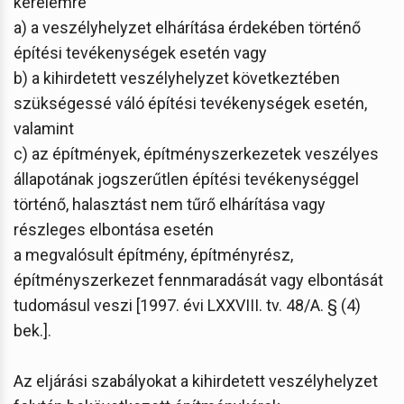
kérelemre
a) a veszélyhelyzet elhárítása érdekében történő
építési tevékenységek esetén vagy
b) a kihirdetett veszélyhelyzet következtében
szükségessé váló építési tevékenységek esetén,
valamint
c) az építmények, építményszerkezetek veszélyes
állapotának jogszerűtlen építési tevékenységgel
történő, halasztást nem tűrő elhárítása vagy
részleges elbontása esetén
a megvalósult építmény, építményrész,
építményszerkezet fennmaradását vagy elbontását
tudomásul veszi [1997. évi LXXVIII. tv. 48/A. § (4)
bek.].
Az eljárási szabályokat a kihirdetett veszélyhelyzet