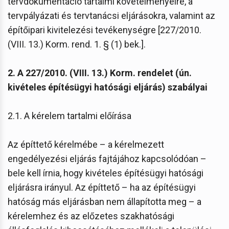
tervdokumentáció tartalmi követelményeire, a
tervpályázati és tervtanácsi eljárásokra, valamint az
építőipari kivitelezési tevékenységre [227/2010.
(VIII. 13.) Korm. rend. 1. § (1) bek.].
2. A 227/2010. (VIII. 13.) Korm. rendelet (ún.
kivételes építésügyi hatósági eljárás) szabályai
2.1. A kérelem tartalmi előírása
Az építtető kérelmébe – a kérelmezett
engedélyezési eljárás fajtájához kapcsolódóan –
bele kell írnia, hogy kivételes építésügyi hatósági
eljárásra irányul. Az építtető – ha az építésügyi
hatóság más eljárásban nem állapította meg – a
kérelemhez és az előzetes szakhatósági