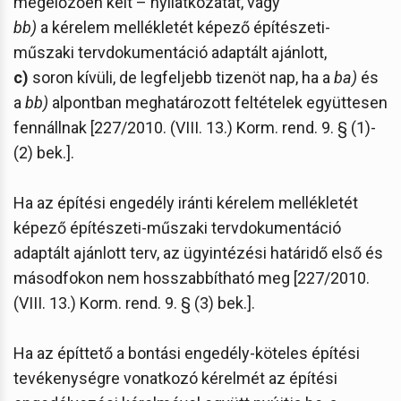
megelőzően kelt – nyilatkozatát, vagy
bb)
a kérelem mellékletét képező építészeti-
műszaki tervdokumentáció adaptált ajánlott,
c)
soron kívüli, de legfeljebb tizenöt nap, ha a
ba)
és
a
bb)
alpontban meghatározott feltételek együttesen
fennállnak [227/2010. (VIII. 13.) Korm. rend. 9. § (1)-
(2) bek.].
Ha az építési engedély iránti kérelem mellékletét
képező építészeti-műszaki tervdokumentáció
adaptált ajánlott terv, az ügyintézési határidő első és
másodfokon nem hosszabbítható meg [227/2010.
(VIII. 13.) Korm. rend. 9. § (3) bek.].
Ha az építtető a bontási engedély-köteles építési
tevékenységre vonatkozó kérelmét az építési