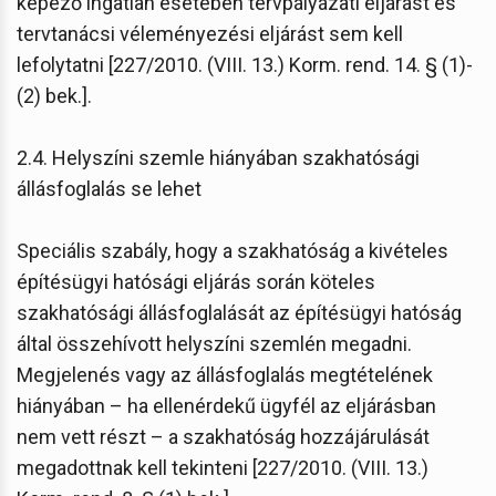
képező ingatlan esetében tervpályázati eljárást és
tervtanácsi véleményezési eljárást sem kell
lefolytatni [227/2010. (VIII. 13.) Korm. rend. 14. § (1)-
(2) bek.].
2.4. Helyszíni szemle hiányában szakhatósági
állásfoglalás se lehet
Speciális szabály, hogy a szakhatóság a kivételes
építésügyi hatósági eljárás során köteles
szakhatósági állásfoglalását az építésügyi hatóság
által összehívott helyszíni szemlén megadni.
Megjelenés vagy az állásfoglalás megtételének
hiányában – ha ellenérdekű ügyfél az eljárásban
nem vett részt – a szakhatóság hozzájárulását
megadottnak kell tekinteni [227/2010. (VIII. 13.)