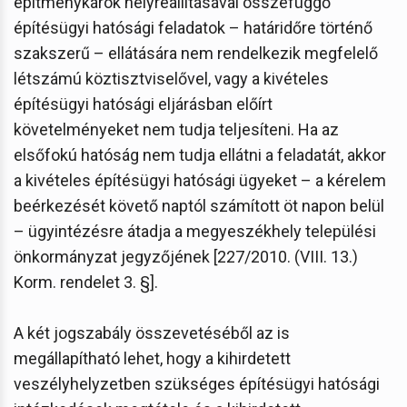
építménykárok helyreállításával összefüggő
építésügyi hatósági feladatok – határidőre történő
szakszerű – ellátására nem rendelkezik megfelelő
létszámú köztisztviselővel, vagy a kivételes
építésügyi hatósági eljárásban előírt
követelményeket nem tudja teljesíteni. Ha az
elsőfokú hatóság nem tudja ellátni a feladatát, akkor
a kivételes építésügyi hatósági ügyeket – a kérelem
beérkezését követő naptól számított öt napon belül
– ügyintézésre átadja a megyeszékhely települési
önkormányzat jegyzőjének [227/2010. (VIII. 13.)
Korm. rendelet 3. §].
A két jogszabály összevetéséből az is
megállapítható lehet, hogy a kihirdetett
veszélyhelyzetben szükséges építésügyi hatósági