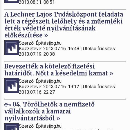
2013.08.31. 08:51
A Lechner Lajos Tudásközpont feladata
lett a régészeti lelőhely és a műemléki
érték védetté nyilvánításának
előkészítése »
Szerző: Építésijog.hu
Közzétéve: 2013.07.16. 16:48 | Utolsó frissítés:
2013.07.19. 20:38
Bevezették a kötelező fizetési
határidőt. Nőtt a késedelmi kamat »
Szerző: Építésijog.hu
Közzétéve: 2013.07.16. 19:12 | Utolsó frissítés:
2013.07.16. 22:27
04. Törölhetők a nemfizető
vállalkozók a kamarai
nyilvántartásból »
Szerző: Építésijog.hu