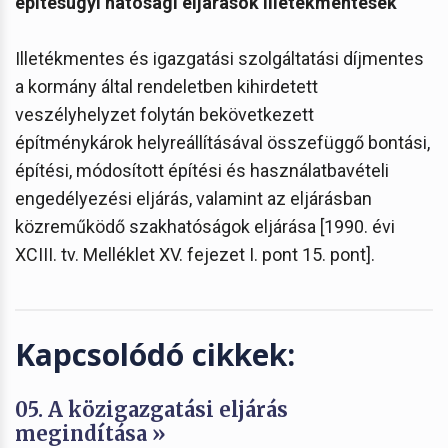
építésügyi hatósági eljárások illetékmentesek
Illetékmentes és igazgatási szolgáltatási díjmentes
a kormány által rendeletben kihirdetett
veszélyhelyzet folytán bekövetkezett
építménykárok helyreállításával összefüggő bontási,
építési, módosított építési és használatbavételi
engedélyezési eljárás, valamint az eljárásban
közreműködő szakhatóságok eljárása [1990. évi
XCIII. tv. Melléklet XV. fejezet I. pont 15. pont].
Kapcsolódó cikkek:
05. A közigazgatási eljárás
megindítása »