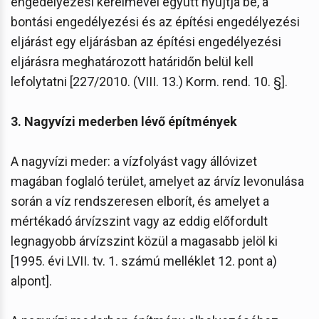
engedélyezési kérelmével együtt nyújtja be, a
bontási engedélyezési és az építési engedélyezési
eljárást egy eljárásban az építési engedélyezési
eljárásra meghatározott határidőn belül kell
lefolytatni [227/2010. (VIII. 13.) Korm. rend. 10. §].
3. Nagyvízi mederben lévő építmények
A nagyvízi meder: a vízfolyást vagy állóvizet
magában foglaló terület, amelyet az árvíz levonulása
során a víz rendszeresen elborít, és amelyet a
mértékadó árvízszint vagy az eddig előfordult
legnagyobb árvízszint közül a magasabb jelöl ki
[1995. évi LVII. tv. 1. számú melléklet 12. pont a)
alpont].