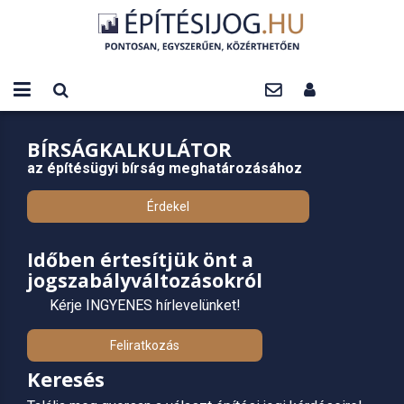
BÍRSÁGKALKULÁTOR
az építésügyi bírság meghatározásához
Érdekel
Időben értesítjük önt a
jogszabályváltozásokról
Kérje INGYENES hírlevelünket!
Feliratkozás
Keresés