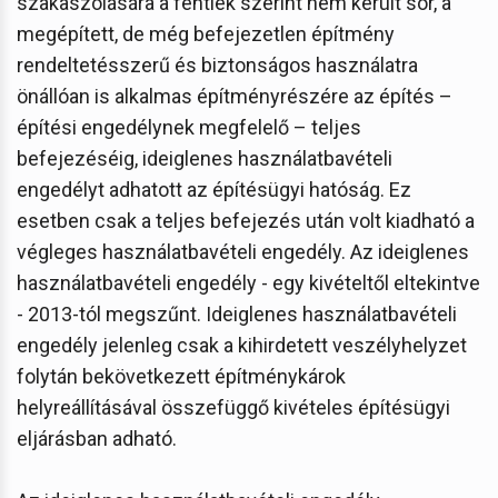
szakaszolására a fentiek szerint nem került sor, a
megépített, de még befejezetlen építmény
rendeltetésszerű és biztonságos használatra
önállóan is alkalmas építményrészére az építés –
építési engedélynek megfelelő – teljes
befejezéséig, ideiglenes használatbavételi
engedélyt adhatott az építésügyi hatóság. Ez
esetben csak a teljes befejezés után volt kiadható a
végleges használatbavételi engedély. Az ideiglenes
használatbavételi engedély - egy kivételtől eltekintve
- 2013-tól megszűnt. Ideiglenes használatbavételi
engedély jelenleg csak a kihirdetett veszélyhelyzet
folytán bekövetkezett építménykárok
helyreállításával összefüggő kivételes építésügyi
eljárásban adható.