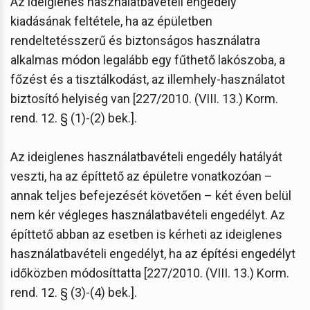
Az ideiglenes használatbavételi engedély
kiadásának feltétele, ha az épületben
rendeltetésszerű és biztonságos használatra
alkalmas módon legalább egy fűthető lakószoba, a
főzést és a tisztálkodást, az illemhely-használatot
biztosító helyiség van [227/2010. (VIII. 13.) Korm.
rend. 12. § (1)-(2) bek.].
Az ideiglenes használatbavételi engedély hatályát
veszti, ha az építtető az épületre vonatkozóan –
annak teljes befejezését követően – két éven belül
nem kér végleges használatbavételi engedélyt. Az
építtető abban az esetben is kérheti az ideiglenes
használatbavételi engedélyt, ha az építési engedélyt
időközben módosíttatta [227/2010. (VIII. 13.) Korm.
rend. 12. § (3)-(4) bek.].