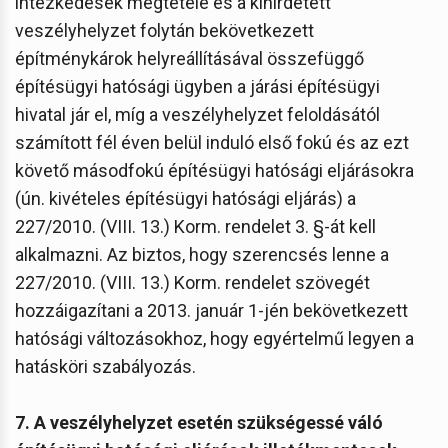
intézkedések megtétele és a kihirdetett
veszélyhelyzet folytán bekövetkezett
építménykárok helyreállításával összefüggő
építésügyi hatósági ügyben a járási építésügyi
hivatal jár el, míg a veszélyhelyzet feloldásától
számított fél éven belül induló első fokú és az ezt
követő másodfokú építésügyi hatósági eljárásokra
(ún. kivételes építésügyi hatósági eljárás) a
227/2010. (VIII. 13.) Korm. rendelet 3. §-át kell
alkalmazni. Az biztos, hogy szerencsés lenne a
227/2010. (VIII. 13.) Korm. rendelet szövegét
hozzáigazítani a 2013. január 1-jén bekövetkezett
hatósági változásokhoz, hogy egyértelmű legyen a
hatásköri szabályozás.
7. A
veszélyhelyzet esetén szükségessé váló