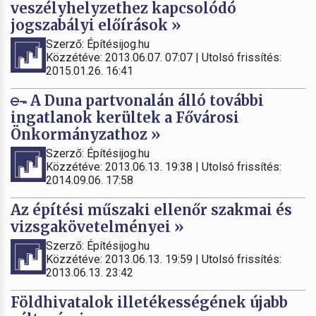
veszélyhelyzethez kapcsolódó
jogszabályi előírások »
Szerző: Építésijog.hu
Közzétéve: 2013.06.07. 07:07 | Utolsó frissítés:
2015.01.26. 16:41
A Duna partvonalán álló további
ingatlanok kerültek a Fővárosi
Önkormányzathoz »
Szerző: Építésijog.hu
Közzétéve: 2013.06.13. 19:38 | Utolsó frissítés:
2014.09.06. 17:58
Az építési műszaki ellenőr szakmai és
vizsgakövetelményei »
Szerző: Építésijog.hu
Közzétéve: 2013.06.13. 19:59 | Utolsó frissítés:
2013.06.13. 23:42
Földhivatalok illetékességének újabb