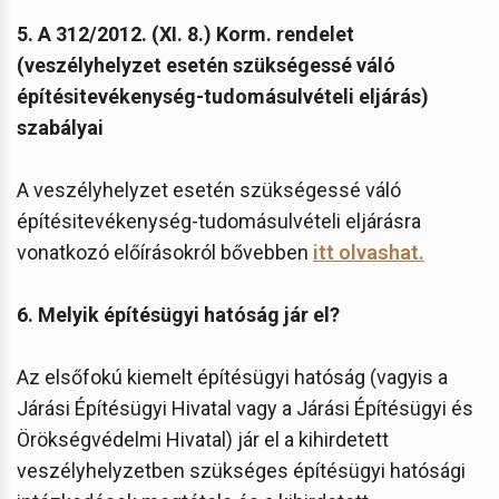
5. A 312/2012. (XI. 8.) Korm. rendelet
(veszélyhelyzet esetén szükségessé váló
építésitevékenység-tudomásulvételi eljárás)
szabályai
A veszélyhelyzet esetén szükségessé váló
építésitevékenység-tudomásulvételi eljárásra
vonatkozó előírásokról bővebben
itt olvashat
.
6. Melyik építésügyi hatóság jár el?
Az elsőfokú kiemelt építésügyi hatóság (vagyis a
Járási Építésügyi Hivatal vagy a Járási Építésügyi és
Örökségvédelmi Hivatal) jár el a kihirdetett
veszélyhelyzetben szükséges építésügyi hatósági