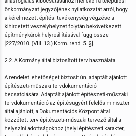
állásfoglalás kibocsátásához mellékeli a települési
önkormányzat jegyzőjének nyilatkozatát arról, hogy
a kérelmezett építési tevékenység végzése a
kihirdetett veszélyhelyzet folytán bekövetkezett
építménykárok helyreállításával függ össze
[227/2010. (VIII. 13.) Korm. rend. 5. §].
2.2. A Kormány által biztosított terv használata
A rendelet lehetőséget biztosít ún. adaptált ajánlott
építészeti-műszaki tervdokumentáció
becsatolására. Adaptált ajánlott építészeti-műszaki
tervdokumentáció az építésügyért felelős miniszter
által ajánlott, a Dokumentációs Központ által
közzétett terv építészeti-műszaki tervező által a
helyszíni adottságokhoz (helyi építészeti karakter,