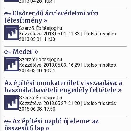
2013.04.28. 10:31
Elsőrendű árvízvédelmi vízi
létesítmény »
Szerző: Építésijog.hu
Közzétéve: 2013.05.01. 11:33 | Utolsó frissítés:
2013.05.01. 11:33
Meder »
Szerző: Építésijog.hu
Közzétéve: 2013.05.03. 16:29 | Utolsó frissítés:
2014.03.10. 10:51
Az építési munkaterület visszaadása: a
használatbavételi engedély feltétele »
Szerző: Építésijog.hu
Közzétéve: 2013.05.27. 21:20 | Utolsó frissítés:
2015.06.08. 17:50
Az építési napló új eleme: az
összesítő lap »