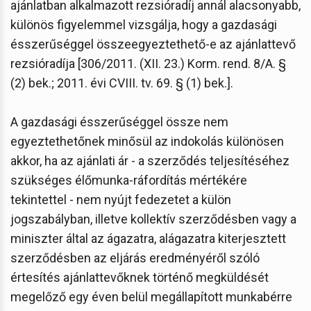
ajánlatban alkalmazott rezsióradíj annál alacsonyabb,
különös figyelemmel vizsgálja, hogy a gazdasági
ésszerűséggel összeegyeztethető-e az ajánlattevő
rezsióradíja [306/2011. (XII. 23.) Korm. rend. 8/A. §
(2) bek.; 2011. évi CVIII. tv. 69. § (1) bek.].
A gazdasági ésszerűséggel össze nem
egyeztethetőnek minősül az indokolás különösen
akkor, ha az ajánlati ár - a szerződés teljesítéséhez
szükséges élőmunka-ráfordítás mértékére
tekintettel - nem nyújt fedezetet a külön
jogszabályban, illetve kollektív szerződésben vagy a
miniszter által az ágazatra, alágazatra kiterjesztett
szerződésben az eljárás eredményéről szóló
értesítés ajánlattevőknek történő megküldését
megelőző egy éven belül megállapított munkabérre