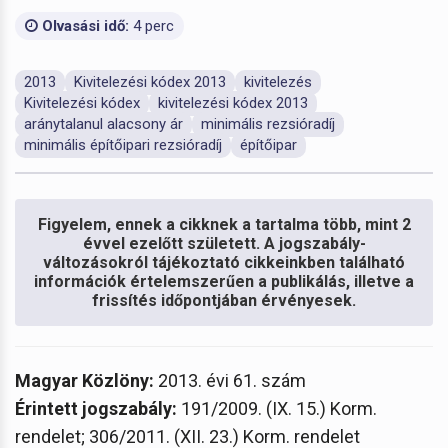
Olvasási idő:
4 perc
2013
Kivitelezési kódex 2013
kivitelezés
Kivitelezési kódex
kivitelezési kódex 2013
aránytalanul alacsony ár
minimális rezsióradíj
minimális építőipari rezsióradíj
építőipar
Figyelem, ennek a cikknek a tartalma több, mint 2
évvel ezelőtt született. A jogszabály-
változásokról tájékoztató cikkeinkben található
információk értelemszerűen a publikálás, illetve a
frissítés időpontjában érvényesek.
Magyar Közlöny:
2013. évi 61. szám
Érintett jogszabály:
191/2009. (IX. 15.) Korm.
rendelet; 306/2011. (XII. 23.) Korm. rendelet