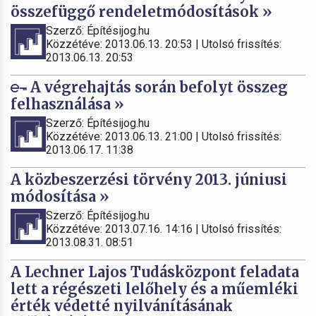
összefüggő rendeletmódosítások »
Szerző: Építésijog.hu
Közzétéve: 2013.06.13. 20:53 | Utolsó frissítés:
2013.06.13. 20:53
A végrehajtás során befolyt összeg
felhasználása »
Szerző: Építésijog.hu
Közzétéve: 2013.06.13. 21:00 | Utolsó frissítés:
2013.06.17. 11:38
A közbeszerzési törvény 2013. júniusi
módosítása »
Szerző: Építésijog.hu
Közzétéve: 2013.07.16. 14:16 | Utolsó frissítés:
2013.08.31. 08:51
A Lechner Lajos Tudásközpont feladata
lett a régészeti lelőhely és a műemléki
érték védetté nyilvánításának