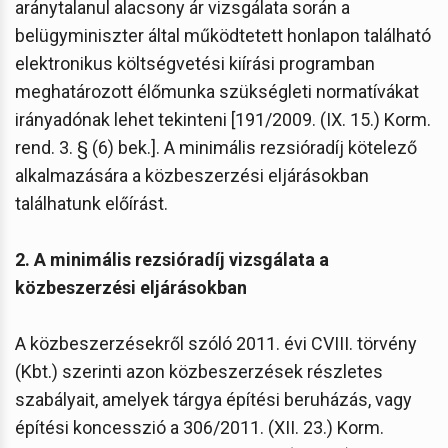
aránytalanul alacsony ár vizsgálata során a
belügyminiszter által működtetett honlapon található
elektronikus költségvetési kiírási programban
meghatározott élőmunka szükségleti normatívákat
irányadónak lehet tekinteni [191/2009. (IX. 15.) Korm.
rend. 3. § (6) bek.]. A minimális rezsióradíj kötelező
alkalmazására a közbeszerzési eljárásokban
találhatunk előírást.
2. A minimális rezsióradíj vizsgálata a
közbeszerzési eljárásokban
A közbeszerzésekről szóló 2011. évi CVIII. törvény
(Kbt.) szerinti azon közbeszerzések részletes
szabályait, amelyek tárgya építési beruházás, vagy
építési koncesszió a 306/2011. (XII. 23.) Korm.