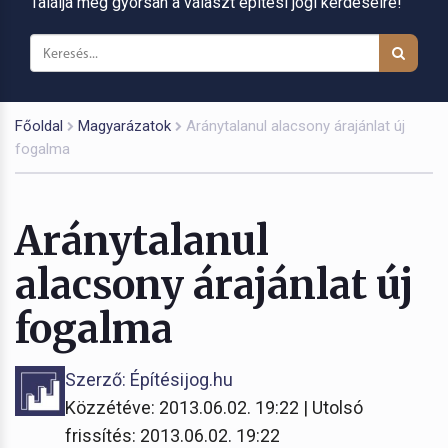
Találja meg gyorsan a választ építési jogi kérdéseire!
Főoldal
Magyarázatok
Aránytalanul alacsony árajánlat új
fogalma
Aránytalanul
alacsony árajánlat új
fogalma
Szerző: Építésijog.hu
Közzétéve: 2013.06.02. 19:22 | Utolsó
frissítés: 2013.06.02. 19:22