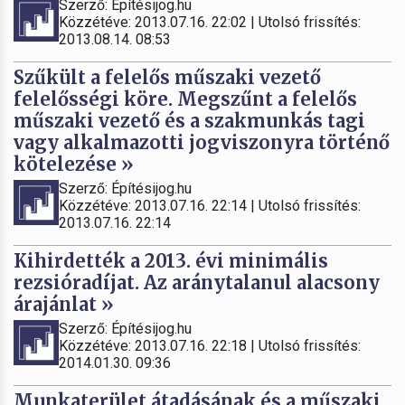
Szerző: Építésijog.hu
Közzétéve: 2013.07.16. 22:02 | Utolsó frissítés:
2013.08.14. 08:53
Szűkült a felelős műszaki vezető
felelősségi köre. Megszűnt a felelős
műszaki vezető és a szakmunkás tagi
vagy alkalmazotti jogviszonyra történő
kötelezése »
Szerző: Építésijog.hu
Közzétéve: 2013.07.16. 22:14 | Utolsó frissítés:
2013.07.16. 22:14
Kihirdették a 2013. évi minimális
rezsióradíjat. Az aránytalanul alacsony
árajánlat »
Szerző: Építésijog.hu
Közzétéve: 2013.07.16. 22:18 | Utolsó frissítés:
2014.01.30. 09:36
Munkaterület átadásának és a műszaki