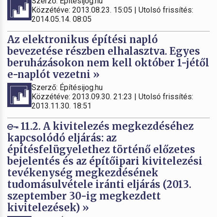
Szerző: Építésijog.hu
Közzétéve: 2013.08.23. 15:05 | Utolsó frissítés:
2014.05.14. 08:05
Az elektronikus építési napló
bevezetése részben elhalasztva. Egyes
beruházásokon nem kell október 1-jétől
e-naplót vezetni »
Szerző: Építésijog.hu
Közzétéve: 2013.09.30. 21:23 | Utolsó frissítés:
2013.11.30. 18:51
11.2. A kivitelezés megkezdéséhez
kapcsolódó eljárás: az
építésfelügyelethez történő előzetes
bejelentés és az építőipari kivitelezési
tevékenység megkezdésének
tudomásulvétele iránti eljárás (2013.
szeptember 30-ig megkezdett
kivitelezések) »