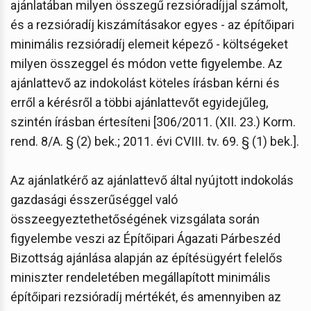
ajánlatában milyen összegű rezsióradíjjal számolt,
és a rezsióradíj kiszámításakor egyes - az építőipari
minimális rezsióradíj elemeit képező - költségeket
milyen összeggel és módon vette figyelembe. Az
ajánlattevő az indokolást köteles írásban kérni és
erről a kérésről a többi ajánlattevőt egyidejűleg,
szintén írásban értesíteni [306/2011. (XII. 23.) Korm.
rend. 8/A. § (2) bek.; 2011. évi CVIII. tv. 69. § (1) bek.].
Az ajánlatkérő az ajánlattevő által nyújtott indokolás
gazdasági ésszerűséggel való
összeegyeztethetőségének vizsgálata során
figyelembe veszi az Építőipari Ágazati Párbeszéd
Bizottság ajánlása alapján az építésügyért felelős
miniszter rendeletében megállapított minimális
építőipari rezsióradíj mértékét, és amennyiben az