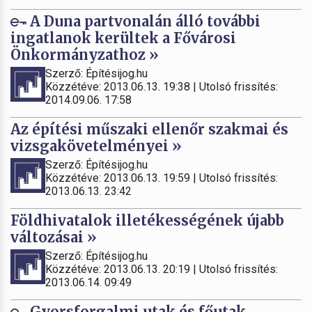
A Duna partvonalán álló további
ingatlanok kerültek a Fővárosi
Önkormányzathoz »
Szerző: Építésijog.hu
Közzétéve: 2013.06.13. 19:38 | Utolsó frissítés:
2014.09.06. 17:58
Az építési műszaki ellenőr szakmai és
vizsgakövetelményei »
Szerző: Építésijog.hu
Közzétéve: 2013.06.13. 19:59 | Utolsó frissítés:
2013.06.13. 23:42
Földhivatalok illetékességének újabb
változásai »
Szerző: Építésijog.hu
Közzétéve: 2013.06.13. 20:19 | Utolsó frissítés:
2013.06.14. 09:49
Gyorsforgalmi utak és főutak