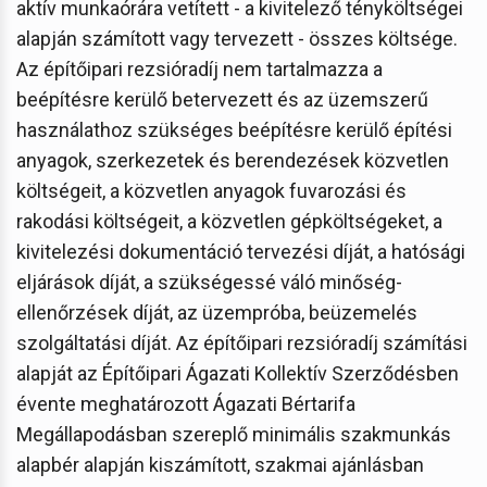
aktív munkaórára vetített - a kivitelező tényköltségei
alapján számított vagy tervezett - összes költsége.
Az építőipari rezsióradíj nem tartalmazza a
beépítésre kerülő betervezett és az üzemszerű
használathoz szükséges beépítésre kerülő építési
anyagok, szerkezetek és berendezések közvetlen
költségeit, a közvetlen anyagok fuvarozási és
rakodási költségeit, a közvetlen gépköltségeket, a
kivitelezési dokumentáció tervezési díját, a hatósági
eljárások díját, a szükségessé váló minőség-
ellenőrzések díját, az üzempróba, beüzemelés
szolgáltatási díját. Az építőipari rezsióradíj számítási
alapját az Építőipari Ágazati Kollektív Szerződésben
évente meghatározott Ágazati Bértarifa
Megállapodásban szereplő minimális szakmunkás
alapbér alapján kiszámított, szakmai ajánlásban