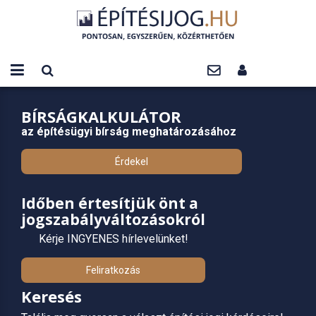
BÍRSÁGKALKULÁTOR
az építésügyi bírság meghatározásához
Érdekel
Időben értesítjük önt a
jogszabályváltozásokról
Kérje INGYENES hírlevelünket!
Feliratkozás
Keresés