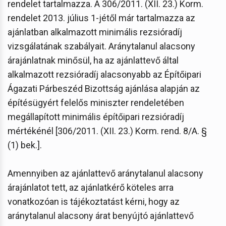
rendelet tartalmazza. A 306/2011. (XII. 23.) Korm.
rendelet 2013. július 1-jétől már tartalmazza az
ajánlatban alkalmazott minimális rezsióradíj
vizsgálatának szabályait. Aránytalanul alacsony
árajánlatnak minősül, ha az ajánlattevő által
alkalmazott rezsióradíj alacsonyabb az Építőipari
Ágazati Párbeszéd Bizottság ajánlása alapján az
építésügyért felelős miniszter rendeletében
megállapított minimális építőipari rezsióradíj
mértékénél [306/2011. (XII. 23.) Korm. rend. 8/A. §
(1) bek.].
Amennyiben az ajánlattevő aránytalanul alacsony
árajánlatot tett, az ajánlatkérő köteles arra
vonatkozóan is tájékoztatást kérni, hogy az
aránytalanul alacsony árat benyújtó ajánlattevő