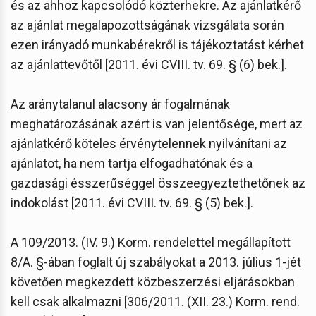
és az ahhoz kapcsolódó közterhekre. Az ajánlatkérő
az ajánlat megalapozottságának vizsgálata során
ezen irányadó munkabérekről is tájékoztatást kérhet
az ajánlattevőtől [2011. évi CVIII. tv. 69. § (6) bek.].
Az aránytalanul alacsony ár fogalmának
meghatározásának azért is van jelentősége, mert az
ajánlatkérő köteles érvénytelennek nyilvánítani az
ajánlatot, ha nem tartja elfogadhatónak és a
gazdasági ésszerűséggel összeegyeztethetőnek az
indokolást [2011. évi CVIII. tv. 69. § (5) bek.].
A 109/2013. (IV. 9.) Korm. rendelettel megállapított
8/A. §-ában foglalt új szabályokat a 2013. július 1-jét
követően megkezdett közbeszerzési eljárásokban
kell csak alkalmazni [306/2011. (XII. 23.) Korm. rend.