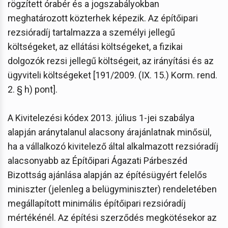
rögzített órabér és a jogszabályokban
meghatározott közterhek képezik. Az építőipari
rezsióradíj tartalmazza a személyi jellegű
költségeket, az ellátási költségeket, a fizikai
dolgozók rezsi jellegű költségeit, az irányítási és az
ügyviteli költségeket [191/2009. (IX. 15.) Korm. rend.
2. § h) pont].
A Kivitelezési kódex 2013. július 1-jei szabálya
alapján aránytalanul alacsony árajánlatnak minősül,
ha a vállalkozó kivitelező által alkalmazott rezsióradíj
alacsonyabb az Építőipari Ágazati Párbeszéd
Bizottság ajánlása alapján az építésügyért felelős
miniszter (jelenleg a belügyminiszter) rendeletében
megállapított minimális építőipari rezsióradíj
mértékénél. Az építési szerződés megkötésekor az