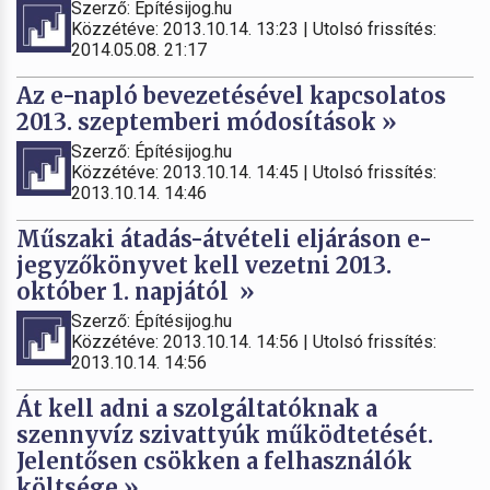
Szerző: Építésijog.hu
Közzétéve: 2013.10.14. 13:23 | Utolsó frissítés:
2014.05.08. 21:17
Az e-napló bevezetésével kapcsolatos
2013. szeptemberi módosítások »
Szerző: Építésijog.hu
Közzétéve: 2013.10.14. 14:45 | Utolsó frissítés:
2013.10.14. 14:46
Műszaki átadás-átvételi eljáráson e-
jegyzőkönyvet kell vezetni 2013.
október 1. napjától »
Szerző: Építésijog.hu
Közzétéve: 2013.10.14. 14:56 | Utolsó frissítés:
2013.10.14. 14:56
Át kell adni a szolgáltatóknak a
szennyvíz szivattyúk működtetését.
Jelentősen csökken a felhasználók
költsége »