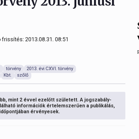
örvény 2013. júniusi
 frissítés: 2013.08.31. 08:51
.
törvény
2013. évi CXVI. törvény
Kbt.
szőlő
b, mint 2 évvel ezelőtt született. A jogszabály-
lálható információk értelemszerűen a publikálás,
s időpontjában érvényesek.