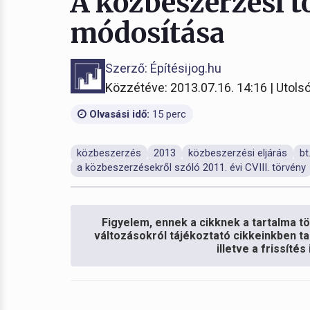
A közbeszerzési t
módosítása
Szerző: Építésijog.hu
Közzétéve: 2013.07.16. 14:16 | Utolsó
Olvasási idő:
15 perc
közbeszerzés
2013
közbeszerzési eljárás
bt
a közbeszerzésekről szóló 2011. évi CVIII. törvény
Figyelem, ennek a cikknek a tartalma töb
változásokról tájékoztató cikkeinkben ta
illetve a frissíté