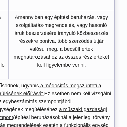
a
Amennyiben egy építési beruházás, vagy
szolgáltatás-megrendelés, vagy hasonló
ó
áruk beszerzésére irányuló közbeszerzés
részekre bontva, több szerződés útján
valósul meg, a becsült érték
meghatározásához az összes rész értékét
ló
kell figyelembe venni.
űsödnek, ugyanis
a módosítás megszünteti a
rülésének előírását.
Ez esetben nem kell vizsgálni
az egybeszámítás szempontjából.
egységének megítéléséhez
a műszaki-gazdasági
empont
(építési beruházásoknál a jelenlegi törvény
tatás megrendelések esetén a funkcionális egység