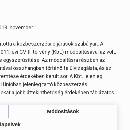
y
 2013. november 1.
totta a közbeszerzési eljárások szabályait. A
11. évi CVIII. törvény (Kbt.) módosításával az volt,
és egyszerűsítése. Az módosításra részben az
atával összhangban történő felülvizsgálata, és az
mtése érdekében került sor. A Kbt. jelenleg
i Unióban jelenleg tartó közbeszerzési
sokat a jobb áttekinthetőség érdekében táblázatos
Módosítások
lapelvek