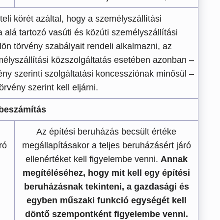
eli körét azáltal, hogy a személyszállítási
 alá tartozó vasúti és közúti személyszállítási
ön törvény szabályait rendeli alkalmazni, az
mélyszállítási közszolgáltatás esetében azonban –
y szerinti szolgáltatási koncessziónak minősül –
rvény szerint kell eljárni.
beszámítás
Az építési beruházás becsült értéke
ró
megállapításakor a teljes beruházásért járó
ellenértéket kell figyelembe venni.
Annak
megítéléséhez, hogy mit kell egy építési
beruházásnak tekinteni, a gazdasági és
egyben műszaki funkció egységét kell
döntő szempontként figyelembe venni.