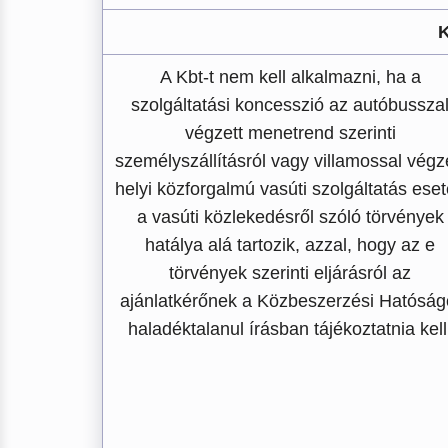
K
A Kbt-t nem kell alkalmazni, ha a
szolgáltatási koncesszió az autóbussza
végzett menetrend szerinti
személyszállításról vagy villamossal végz
helyi közforgalmú vasúti szolgáltatás ese
a vasúti közlekedésről szóló törvények
hatálya alá tartozik, azzal, hogy az e
törvények szerinti eljárásról az
ajánlatkérőnek a Közbeszerzési Hatóság
haladéktalanul írásban tájékoztatnia kell