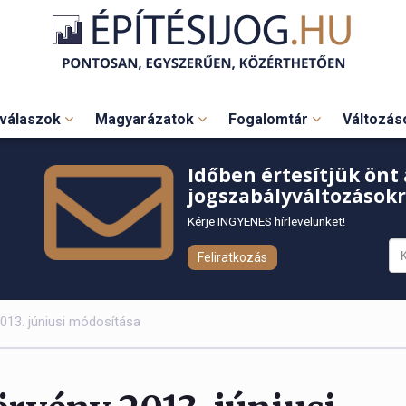
válaszok
Magyarázatok
Fogalomtár
Változá
Időben értesítjük önt 
jogszabályváltozásokr
Kérje INGYENES hírlevelünket!
Feliratkozás
013. júniusi módosítása