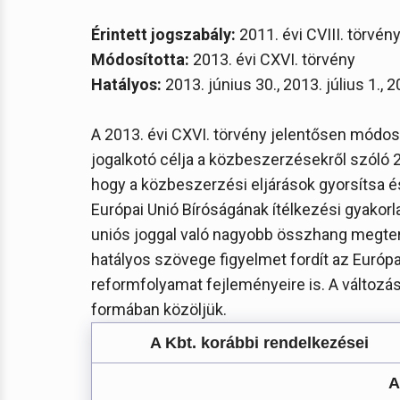
Érintett jogszabály:
2011. évi CVIII. törvén
Módosította:
2013. évi CXVI. törvény
Hatályos:
2013. június 30., 2013. július 1.,
A 2013. évi CXVI. törvény jelentősen módosí
jogalkotó célja a közbeszerzésekről szóló 20
hogy a közbeszerzési eljárások gyorsítsa 
Európai Unió Bíróságának ítélkezési gyakorl
uniós joggal való nagyobb összhang megtere
hatályos szövege figyelmet fordít az Európa
reformfolyamat fejleményeire is. A változá
formában közöljük.
A Kbt. korábbi rendelkezései
A