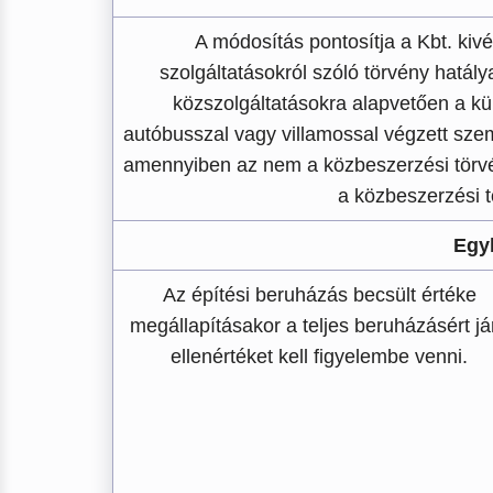
A módosítás pontosítja a Kbt. kivét
szolgáltatásokról szóló törvény hatálya
közszolgáltatásokra alapvetően a kül
autóbusszal vagy villamossal végzett sze
amennyiben az nem a közbeszerzési törvén
a közbeszerzési tö
Egy
Az építési beruházás becsült értéke
megállapításakor a teljes beruházásért já
ellenértéket kell figyelembe venni.