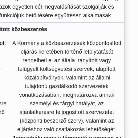
azok egyetlen cél megvalósítását szolgálják és
 funkciójuk betöltésére együttesen alkalmasak.
tott közbeszerzés
ott
A Kormány a közbeszerzések központosított
eljárás keretében történő lefolytatását
rendelheti el az általa irányított vagy
t
felügyelt költségvetési szervek, alapított
közalapítványok, valamint az állami
tulajdonú gazdálkodó szervezetek
vonatkozásában, meghatározva annak
sre
személyi és tárgyi hatályát, az
ző
ajánlatkérésre feljogosított szervezetet
(központi beszerző szerv), valamint az
eljáráshoz való csatlakozás lehetőségét.