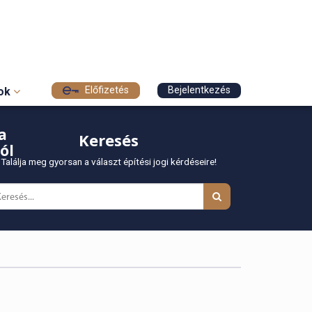
Előfizetés
Bejelentkezés
sok
a
Keresés
ól
Találja meg gyorsan a választ építési jogi kérdéseire!