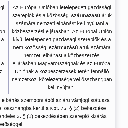
gi
Az Európai Unióban letelepedett gazdasági
szereplők és a közösségi
származású
áruk
számára nemzeti elbánást kell nyújtani a
ión
közbeszerzési eljárásban. Az Európai Unión
 a
kívül letelepedett gazdasági szereplők és a
nem közösségi
származású
áruk számára
nemzeti elbánást a közbeszerzési
 a
eljárásban Magyarországnak és az Európai
zi
Uniónak a közbeszerzések terén fennálló
nemzetközi kötelezettségeivel összhangban
kell nyújtani.
elbánás szempontjából az áru vámjogi státusza
al összhangba kerül a Kbt. 75. § (2) bekezdése
rendelet 3. § (1) bekezdésében szereplő kizárási
hetőséggel.