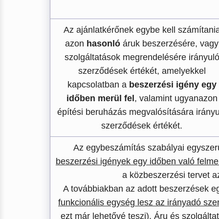
Az ajánlatkérőnek egybe kell számítani
azon
hasonló
áruk beszerzésére, vagy
szolgáltatások megrendelésére irányul
szerződések értékét, amelyekkel
kapcsolatban a
beszerzési igény egy
időben merül fel
, valamint ugyanazon
építési beruházás megvalósítására irányu
szerződések értékét.
Az egybeszámítás szabályai egyszer
beszerzési igények egy időben való felme
a közbeszerzési tervet 
A továbbiakban az adott beszerzések 
funkcionális egység lesz az irányadó sz
ezt már lehetővé teszi). Áru és szolgál