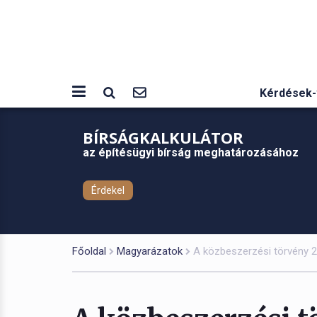
Kérdések-
BÍRSÁGKALKULÁTOR
az építésügyi bírság meghatározásához
Érdekel
Főoldal
Magyarázatok
A közbeszerzési törvény 2