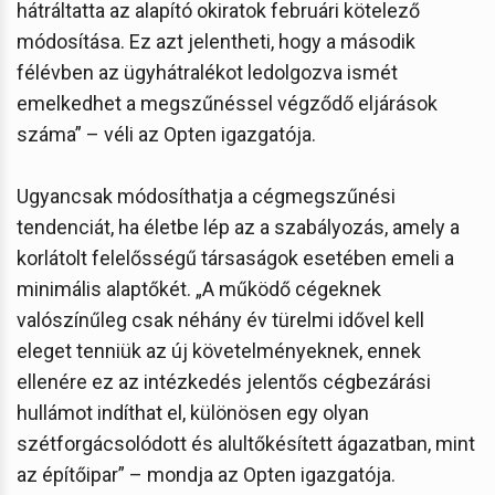
hátráltatta az alapító okiratok februári kötelező
módosítása. Ez azt jelentheti, hogy a második
félévben az ügyhátralékot ledolgozva ismét
emelkedhet a megszűnéssel végződő eljárások
száma” – véli az Opten igazgatója.
Ugyancsak módosíthatja a cégmegszűnési
tendenciát, ha életbe lép az a szabályozás, amely a
korlátolt felelősségű társaságok esetében emeli a
minimális alaptőkét. „A működő cégeknek
valószínűleg csak néhány év türelmi idővel kell
eleget tenniük az új követelményeknek, ennek
ellenére ez az intézkedés jelentős cégbezárási
hullámot indíthat el, különösen egy olyan
szétforgácsolódott és alultőkésített ágazatban, mint
az építőipar” – mondja az Opten igazgatója.