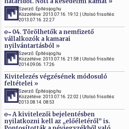
határidőt. Nőtt a késedelmi kamat »
Szerző: Építésijog.hu
Közzétéve: 2013.07.16. 19:12 | Utolsó frissítés:
2013.07.16. 22:27
04. Törölhetők a nemfizető
vállalkozók a kamarai
nyilvántartásból »
Szerző: Építésijog.hu
Közzétéve: 2013.07.16. 21:58 | Utolsó frissítés:
2014.09.06. 17:26
Kivitelezés végzésének módosuló
feltételei »
Szerző: Építésijog.hu
Közzétéve: 2013.07.16. 22:02 | Utolsó frissítés:
2013.08.14. 08:53
A kivitelezői bejelentésben
nyilatkozni kell az „előéletéről” is.
Pontosították a névjegyzékből való