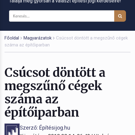
Találja meg gyorsan a választ építési jogi kérdéseire!
Főoldal
Magyarázatok
Csúcsot döntött a megszűnő cégek
száma az építőiparban
Csúcsot döntött a
megszűnő cégek
száma az
építőiparban
Szerző: Építésijog.hu