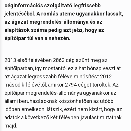
céginformációs szolgáltató legfrissebb
jelentéséből. A romlás üteme ugyanakkor lassult,
az ágazat megrendelés-állománya és az
alapítások száma pedig azt jelzi, hogy az
építőipar túl van a nehezén.
2013 első félévében 2863 cég szűnt meg az
építőiparban, így mostantól ez a hat hónap veszi át
az ágazat legrosszabb féléve minősítést 2012
második félévétől, amikor 2794 céget töröltek. Az
építőipar megrendelés-állománya ugyanakkor az
állami beruházásoknak köszönhetően az utóbbi
időben emelkedni látszik, ezért nem kizárt, hogy az
adatok a következő két félévben javulást mutatnak
majd.