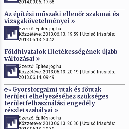
2014.09.06. 17:58
Az építési műszaki ellenőr szakmai és
vizsgakövetelményei »
Szerző: Építésijog.hu
Közzétéve: 2013.06.13. 19:59 | Utolsó frissítés:
2013.06.13. 23:42
Földhivatalok illetékességének újabb
változásai »
Szerző: Építésijog.hu
Közzétéve: 2013.06.13. 20:19 | Utolsó frissítés:
2013.06.14. 09:49
Gyorsforgalmi utak és főutak
területi elhelyezéséhez szükséges
területfelhasználási engedély
részletszabályai »
Szerző: Építésijog.hu
Közzétéve: 2013.06.13. 20:30 | Utolsó frissítés:
2013.06.13. 20:30