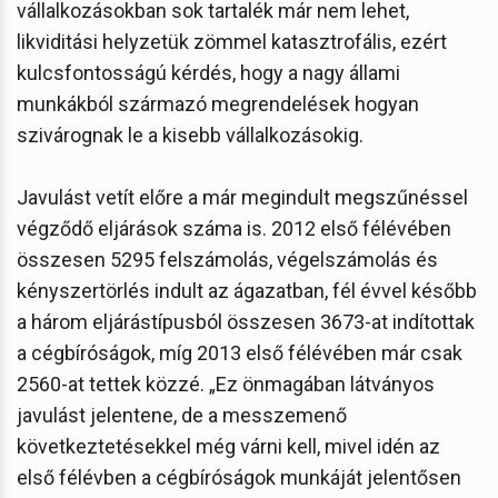
vállalkozásokban sok tartalék már nem lehet,
likviditási helyzetük zömmel katasztrofális, ezért
kulcsfontosságú kérdés, hogy a nagy állami
munkákból származó megrendelések hogyan
szivárognak le a kisebb vállalkozásokig.
Javulást vetít előre a már megindult megszűnéssel
végződő eljárások száma is. 2012 első félévében
összesen 5295 felszámolás, végelszámolás és
kényszertörlés indult az ágazatban, fél évvel később
a három eljárástípusból összesen 3673-at indítottak
a cégbíróságok, míg 2013 első félévében már csak
2560-at tettek közzé. „Ez önmagában látványos
javulást jelentene, de a messzemenő
következtetésekkel még várni kell, mivel idén az
első félévben a cégbíróságok munkáját jelentősen