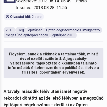
Közzétéve: 2013.08.14. 06:49 | Utolsó
frissítés: 2013.08.28. 11:55
Olvasási idő:
2 perc
2013
Cég
építőipar
Opten céginformációs szolgáltató
megszűnő építőipari cégek
építőipar 2013
Figyelem, ennek a cikknek a tartalma több, mint 2
évvel ezelőtt született. A jogszabály-
változásokról tájékoztató cikkeinkben található
információk értelemszerűen a publikálás, illetve a
frissítés időpontjában érvényesek.
A tavalyi második félév után ismét negatív
rekordot döntött az idei első félévben a megszűnő
építőipari cégek száma – derül ki az Opten