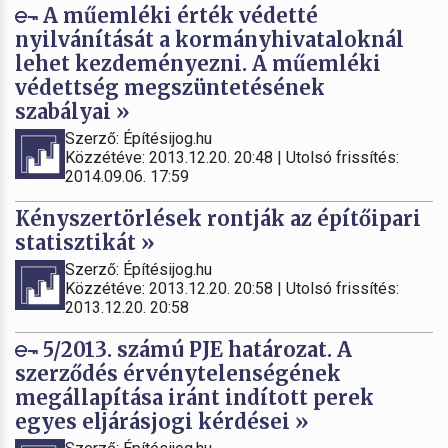
A műemléki érték védetté
nyilvánítását a kormányhivataloknál
lehet kezdeményezni. A műemléki
védettség megszüntetésének
szabályai »
Szerző: Építésijog.hu
Közzétéve: 2013.12.20. 20:48 | Utolsó frissítés:
2014.09.06. 17:59
Kényszertörlések rontják az építőipari
statisztikát »
Szerző: Építésijog.hu
Közzétéve: 2013.12.20. 20:58 | Utolsó frissítés:
2013.12.20. 20:58
5/2013. számú PJE határozat. A
szerződés érvénytelenségének
megállapítása iránt indított perek
egyes eljárásjogi kérdései »