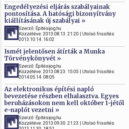
Engedélyezési eljárás szabályainak
pontosítása. A hatósági bizonyítvány
kiállításának új szabályai »
Szerző: Építésijog.hu
Közzétéve: 2013.08.13. 21:20 | Utolsó frissítés:
2013.10.14. 16:02
Ismét jelentősen átírták a Munka
Törvénykönyvét »
Szerző: Építésijog.hu
Közzétéve: 2013.08.23. 15:05 | Utolsó frissítés:
2014.05.14. 08:05
Az elektronikus építési napló
bevezetése részben elhalasztva. Egyes
beruházásokon nem kell október 1-jétől
e-naplót vezetni »
Szerző: Építésijog.hu
Közzétéve: 2013.09.30. 21:23 | Utolsó frissítés:
2013.11.30. 18:51