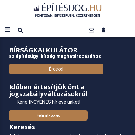
BÍRSÁGKALKULÁTOR
az építésügyi bírság meghatározásához
Érdekel
Időben értesítjük önt a
jogszabályváltozásokról
Kérje INGYENES hírlevelünket!
Feliratkozás
Keresés