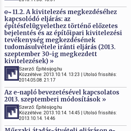
11.2. A kivitelezés megkezdéséhez
kapcsolódó eljárás: az
építésfelügyelethez történő előzetes
bejelentés és az építőipari kivitelezési
tevékenység megkezdésének
tudomásulvétele iránti eljárás (2013.
szeptember 30-ig megkezdett
kivitelezések) »
Szerző: Építésijog.hu
Közzétéve: 2013.10.14. 13:23 | Utolsó frissítés:
2014.05.08. 21:17
Az e-napló bevezetésével kapcsolatos
2013. szeptemberi módosítások »
Szerző: Építésijog.hu
Közzétéve: 2013.10.14. 14:45 | Utolsó frissítés:
2013.10.14. 14:46
Műszaki átadás-átvételi eljáráson e-