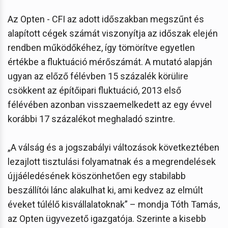
Az Opten - CFI az adott időszakban megszűnt és
alapított cégek számát viszonyítja az időszak elején
rendben működőkéhez, így tömörítve egyetlen
értékbe a fluktuáció mérőszámát. A mutató alapján
ugyan az előző félévben 15 százalék körülire
csökkent az építőipari fluktuáció, 2013 első
félévében azonban visszaemelkedett az egy évvel
korábbi 17 százalékot meghaladó szintre.
„A válság és a jogszabályi változások következtében
lezajlott tisztulási folyamatnak és a megrendelések
újjáéledésének köszönhetően egy stabilabb
beszállítói lánc alakulhat ki, ami kedvez az elmúlt
éveket túlélő kisvállalatoknak” – mondja Tóth Tamás,
az Opten ügyvezető igazgatója. Szerinte a kisebb