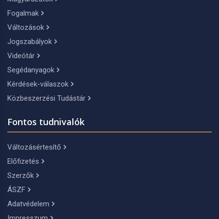
Fogalmak
Változások
Jogszabályok
Videótár
Segédanyagok
Kérdések-válaszok
Közbeszerzési Tudástár
Fontos tudnivalók
Változásértesítő
Előfizetés
Szerzők
ÁSZF
Adatvédelem
Impresszum