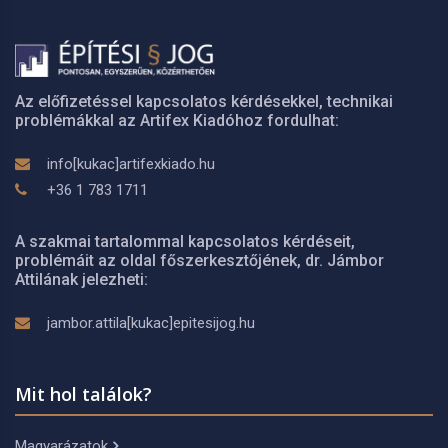
Az előfizetéssel kapcsolatos kérdésekkel, technikai
problémákkal az Artifex Kiadóhoz fordulhat:
info[kukac]artifexkiado.hu
+36 1 783 1711
A szakmai tartalommal kapcsolatos kérdéseit,
problémáit az oldal főszerkesztőjének, dr. Jámbor
Attilának jelezheti:
jambor.attila[kukac]epitesijog.hu
Mit hol találok?
Magyarázatok