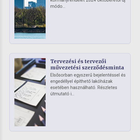
kormányrendelet 2024 októberétől új
módo...
Tervezési és tervezői
művezetési szerződésminta
Elsősorban egyszerű bejelentéssel és
engedéllyel építhető lakóházak
esetében használható. Részletes
útmutató i...