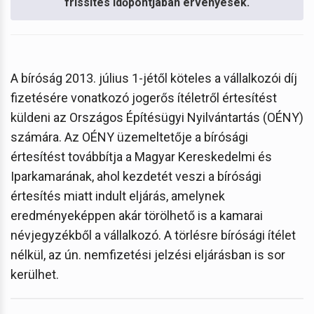
frissítés időpontjában érvényesek.
A bíróság 2013. július 1-jétől köteles a vállalkozói díj
fizetésére vonatkozó jogerős ítéletről értesítést
küldeni az Országos Építésügyi Nyilvántartás (OÉNY)
számára. Az OÉNY üzemeltetője a bírósági
értesítést továbbítja a Magyar Kereskedelmi és
Iparkamarának, ahol kezdetét veszi a bírósági
értesítés miatt indult eljárás, amelynek
eredményeképpen akár törölhető is a kamarai
névjegyzékből a vállalkozó. A törlésre bírósági ítélet
nélkül, az ún. nemfizetési jelzési eljárásban is sor
kerülhet.