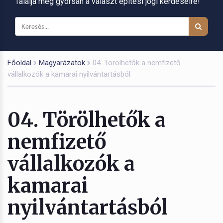
Találja meg gyorsan a választ építési jogi kérdéseire!
Főoldal
Magyarázatok
04. Törölhetők a nemfizető
vállalkozók a kamarai nyilvántartásból
04. Törölhetők a
nemfizető
vállalkozók a
kamarai
nyilvántartásból