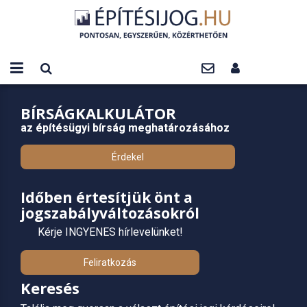
BÍRSÁGKALKULÁTOR
az építésügyi bírság meghatározásához
Érdekel
Időben értesítjük önt a
jogszabályváltozásokról
Kérje INGYENES hírlevelünket!
Feliratkozás
Keresés