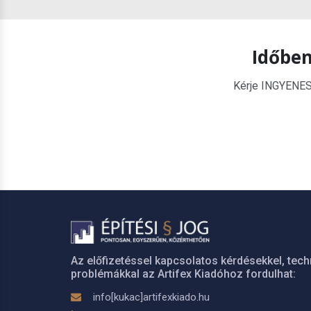
Időben
Kérje INGYENES é
Az előfizetéssel kapcsolatos kérdésekkel, tech
problémákkal az Artifex Kiadóhoz fordulhat:
info[kukac]artifexkiado.hu