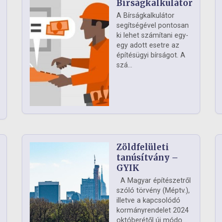
Bírságkalkulátor
A Bírságkalkulátor
segítségével pontosan
ki lehet számítani egy-
egy adott esetre az
építésügyi bírságot. A
szá...
Zöldfelületi
ág
tanúsítvány –
GYIK
A Magyar építészetről
szóló törvény (Méptv.),
illetve a kapcsolódó
kormányrendelet 2024
októberétől új módo...