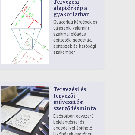
Tervezési
alaptérkép a
gyakorlatban
Gyakorlati kérdések és
válaszok, valamint
szakmai előadás
építtetők, geodéták,
építészek és hatósági
szakember...
Tervezési és
tervezői
művezetési
szerződésminta
Elsősorban egyszerű
bejelentéssel és
engedéllyel építhető
lakóházak esetében