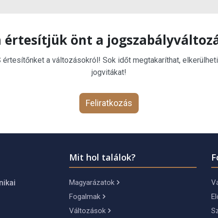
 értesítjük önt a jogszabályváltoz
rtesítőnket a változásokról! Sok időt megtakaríthat, elkerülheti
jogvitákat!
Feliratkozás
Mit hol találok?
F
Magyarázatok
Vá
nikai
Fogalmak
El
Változások
S