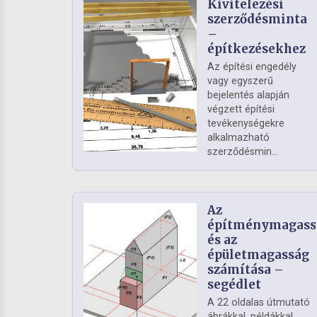
Kivitelezési
szerződésminta
–
építkezésekhez
Az építési engedély
vagy egyszerű
bejelentés alapján
végzett építési
tevékenységekre
alkalmazható
szerződésmin...
Az
építménymagass
és az
épületmagasság
számítása –
segédlet
A 22 oldalas útmutató
ábrákkal, példákkal,