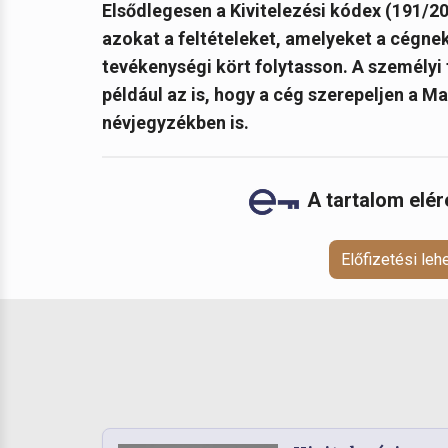
Elsődlegesen a Kivitelezési kódex (191/20
azokat a feltételeket, amelyeket a cégnek 
tevékenységi kört folytasson. A személyi 
például az is, hogy a cég szerepeljen a M
névjegyzékben is
.
A tartalom elé
Előfizetési le