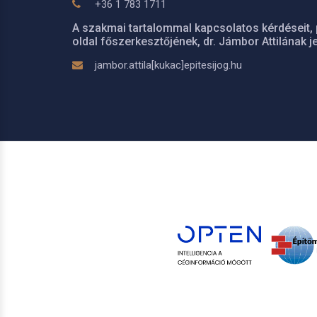
+36 1 783 1711
A szakmai tartalommal kapcsolatos kérdéseit, 
oldal főszerkesztőjének, dr. Jámbor Attilának je
jambor.attila[kukac]epitesijog.hu