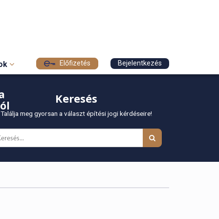
Előfizetés
Bejelentkezés
sok
a
Keresés
ól
Találja meg gyorsan a választ építési jogi kérdéseire!