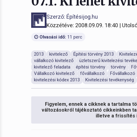
07.1. Ki lehet kivi
Szerző: Építésijog.hu
Közzétéve: 2008.09.09. 18:40 | Utolsó
Olvasási idő:
11 perc
2013
kivitelező
Építési törvény 2013
Kivitele
vállalkozó kivitelező
üzletszerű kivitelezési tevé
kivitelező feladata
építési törvény
törvény
Fő
Vállalkozó kivitelező
fővállalkozó
Fővállalkozó
kivitelezési kódex 2013
Kivitelezési tevékenység
Figyelem, ennek a cikknek a tartalma töb
változásokról tájékoztató cikkeinkben ta
illetve a frissíté