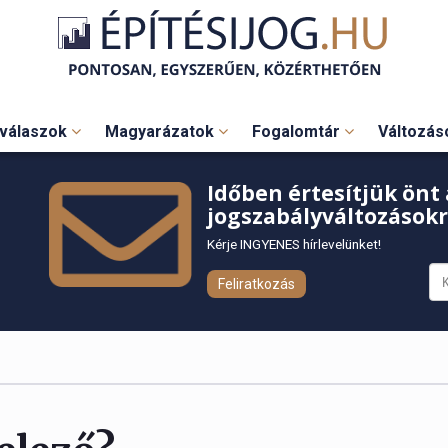
válaszok
Magyarázatok
Fogalomtár
Változá
Időben értesítjük önt 
jogszabályváltozásokr
Kérje INGYENES hírlevelünket!
Feliratkozás