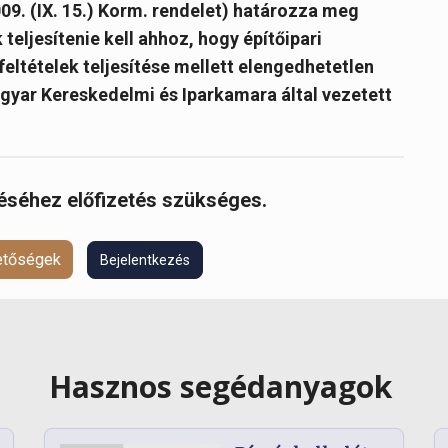
09. (IX. 15.) Korm. rendelet) határozza meg
teljesítenie kell ahhoz, hogy építőipari
feltételek teljesítése mellett elengedhetetlen
agyar Kereskedelmi és Iparkamara által vezetett
réséhez előfizetés szükséges.
hetőségek
Bejelentkezés
Hasznos segédanyagok