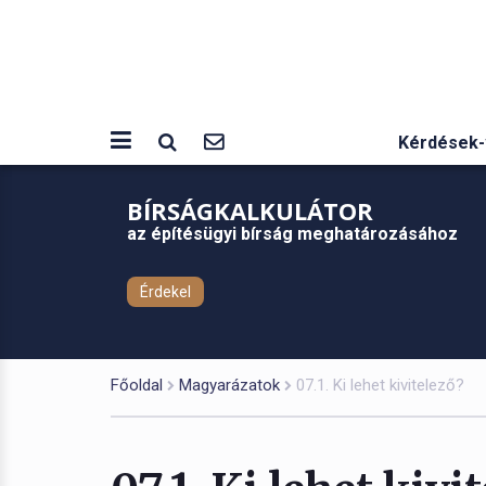
Kérdések-
BÍRSÁGKALKULÁTOR
az építésügyi bírság meghatározásához
Érdekel
Főoldal
Magyarázatok
07.1. Ki lehet kivitelező?