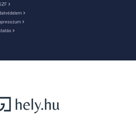
SZF
datvédelem
mpresszum
ktatás