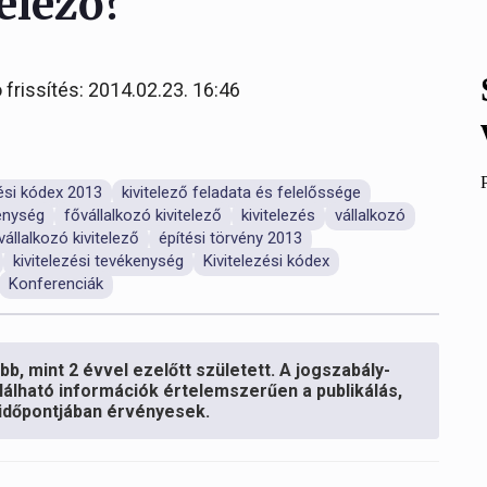
telező?
 frissítés: 2014.02.23. 16:46
zési kódex 2013
kivitelező feladata és felelőssége
kenység
fővállalkozó kivitelező
kivitelezés
vállalkozó
vállalkozó kivitelező
építési törvény 2013
kivitelezési tevékenység
Kivitelezési kódex
Konferenciák
b, mint 2 évvel ezelőtt született. A jogszabály-
lálható információk értelemszerűen a publikálás,
s időpontjában érvényesek.