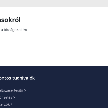
ásokról
 a bírságokat és
ontos tudnivalók
ltozásértesítő
őfizetés
zerzők