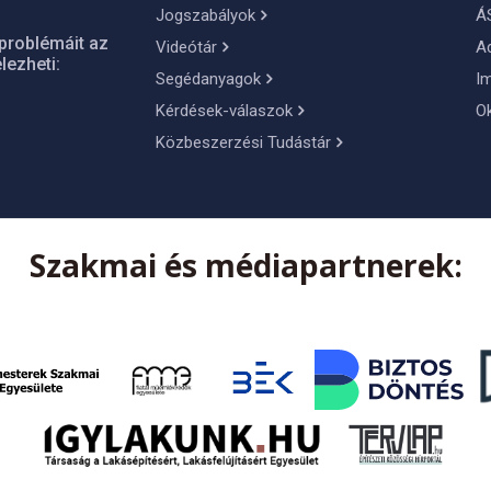
Jogszabályok
Á
problémáit az
Videótár
A
lezheti:
Segédanyagok
I
Kérdések-válaszok
O
Közbeszerzési Tudástár
Szakmai és médiapartnerek: