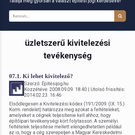
Találja meg gyorsan a választ építési jogi kérdéseire!
üzletszerű kivitelezési
tevékenység
07.1. Ki lehet kivitelező?
Szerző: Építésijog.hu
Közzétéve: 2008.09.09. 18:40 | Utolsó frissítés:
2014.02.23. 16:46
Elsődlegesen a Kivitelezési kódex (191/2009. (IX. 15.)
Korm. rendelet) határozza meg azokat a feltételeket,
amelyeket a cégnek teljesítenie kell ahhoz, hogy
építőipari tevékenységi kört folytasson. A személyi
feltételek teljesítése mellett elengedhetetlen például
az is, hogy a cég szerepeljen a Magyar Kereskedelmi