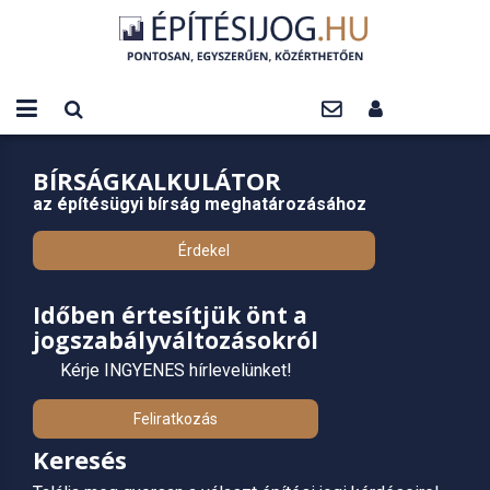
BÍRSÁGKALKULÁTOR
az építésügyi bírság meghatározásához
Érdekel
Időben értesítjük önt a
jogszabályváltozásokról
Kérje INGYENES hírlevelünket!
Feliratkozás
Keresés