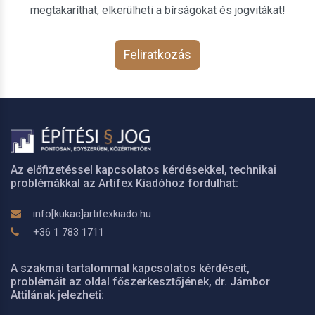
megtakaríthat, elkerülheti a bírságokat és jogvitákat!
Feliratkozás
Az előfizetéssel kapcsolatos kérdésekkel, technikai
problémákkal az Artifex Kiadóhoz fordulhat:
info[kukac]artifexkiado.hu
+36 1 783 1711
A szakmai tartalommal kapcsolatos kérdéseit,
problémáit az oldal főszerkesztőjének, dr. Jámbor
Attilának jelezheti: