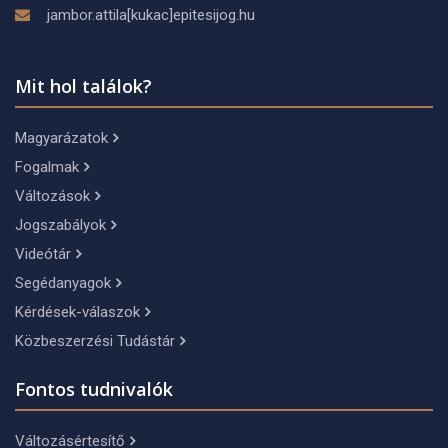
jambor.attila[kukac]epitesijog.hu
Mit hol találok?
Magyarázatok
Fogalmak
Változások
Jogszabályok
Videótár
Segédanyagok
Kérdések-válaszok
Közbeszerzési Tudástár
Fontos tudnivalók
Változásértesítő