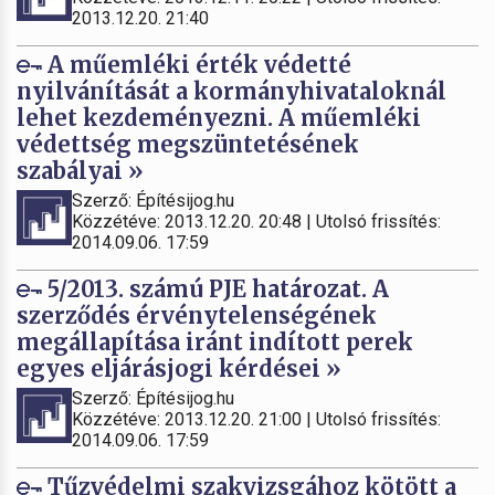
2013.12.20. 21:40
A műemléki érték védetté
nyilvánítását a kormányhivataloknál
lehet kezdeményezni. A műemléki
védettség megszüntetésének
szabályai »
Szerző: Építésijog.hu
Közzétéve: 2013.12.20. 20:48 | Utolsó frissítés:
2014.09.06. 17:59
5/2013. számú PJE határozat. A
szerződés érvénytelenségének
megállapítása iránt indított perek
egyes eljárásjogi kérdései »
Szerző: Építésijog.hu
Közzétéve: 2013.12.20. 21:00 | Utolsó frissítés:
2014.09.06. 17:59
Tűzvédelmi szakvizsgához kötött a