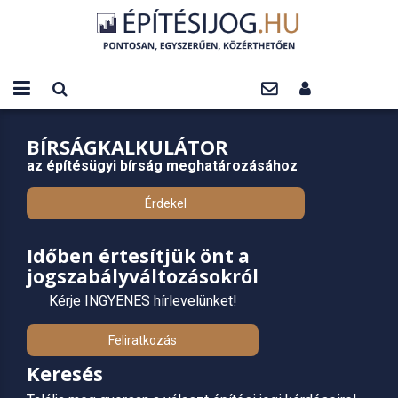
BÍRSÁGKALKULÁTOR
az építésügyi bírság meghatározásához
Érdekel
Időben értesítjük önt a
jogszabályváltozásokról
Kérje INGYENES hírlevelünket!
Feliratkozás
Keresés