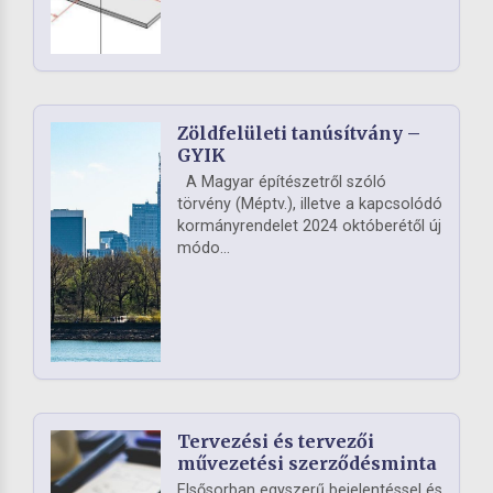
Zöldfelületi tanúsítvány –
GYIK
A Magyar építészetről szóló
törvény (Méptv.), illetve a kapcsolódó
kormányrendelet 2024 októberétől új
módo...
Tervezési és tervezői
művezetési szerződésminta
Elsősorban egyszerű bejelentéssel és