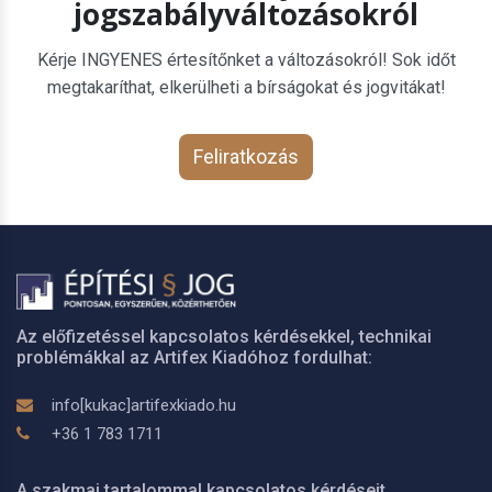
jogszabályváltozásokról
Kérje INGYENES értesítőnket a változásokról! Sok időt
megtakaríthat, elkerülheti a bírságokat és jogvitákat!
Feliratkozás
Az előfizetéssel kapcsolatos kérdésekkel, technikai
problémákkal az Artifex Kiadóhoz fordulhat:
info[kukac]artifexkiado.hu
+36 1 783 1711
A szakmai tartalommal kapcsolatos kérdéseit,