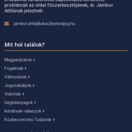
problémáit az oldal főszerkesztőjének, dr. Jámbor
Attilának jelezheti:
jambor.attila[kukac]epitesijog.hu
Mit hol találok?
Magyarázatok
Fogalmak
Változások
Jogszabályok
Videótár
Segédanyagok
Kérdések-válaszok
Közbeszerzési Tudástár