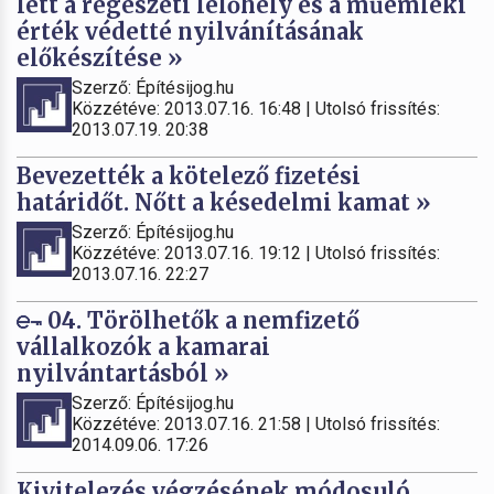
lett a régészeti lelőhely és a műemléki
érték védetté nyilvánításának
előkészítése »
Szerző: Építésijog.hu
Közzétéve: 2013.07.16. 16:48 | Utolsó frissítés:
2013.07.19. 20:38
Bevezették a kötelező fizetési
határidőt. Nőtt a késedelmi kamat »
Szerző: Építésijog.hu
Közzétéve: 2013.07.16. 19:12 | Utolsó frissítés:
2013.07.16. 22:27
04. Törölhetők a nemfizető
vállalkozók a kamarai
nyilvántartásból »
Szerző: Építésijog.hu
Közzétéve: 2013.07.16. 21:58 | Utolsó frissítés:
2014.09.06. 17:26
Kivitelezés végzésének módosuló