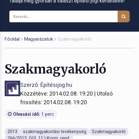
Találja meg gyorsan a választ építési jogi kérdéseire!
Főoldal
Magyarázatok
Szakmagyakorló
Szakmagyakorló
Szerző: Építésijog.hu
Közzétéve: 2014.02.08. 19:20 | Utolsó
frissítés: 2014.02.08. 19:20
Olvasási idő:
1 perc
2013
szakmagyakorlási tevékenység
Szakmagyakorló
266/2013. (VII. 11.) Korm. rend.