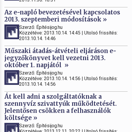
Az e-napló bevezetésével kapcsolatos
2013. szeptemberi módosítások »
Szerző: Építésijog.hu
Közzétéve: 2013.10.14. 14:45 | Utolsó frissítés:
2013.10.14. 14:46
Műszaki átadás-átvételi eljáráson e-
jegyzőkönyvet kell vezetni 2013.
október 1. napjától »
Szerző: Építésijog.hu
Közzétéve: 2013.10.14. 14:56 | Utolsó frissítés:
2013.10.14. 14:56
Át kell adni a szolgáltatóknak a
szennyvíz szivattyúk működtetését.
Jelentősen csökken a felhasználók
költsége »
Szerző: Építésijog.hu
Közzétéve: 2013.12.11. 20:22 | Utolsó frissítés: