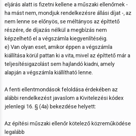
eljárás alatt is fizetni kellene a műszaki ellenőrnek -
ha mást nem, mondjuk rendelkezésre állási díjat -, az
nem lenne se előnyös, se méltányos az építtető
részére, de díjazás nélkül a megbízás nem
képzelhető el a végszámla kiegyenlítéséig.
e) Van olyan eset, amikor éppen a végszámla
kiállítása körül pattan ki a vita, mivel az építtető már a
teljesítésigazolást sem hajlandó kiadni, amely
alapján a végszámla kiállítható lenne.
A fenti ellentmondások feloldása érdekében az
alábbi rendelkezést javaslom a Kivitelezési kódex
jelenlegi 16. § (4a) bekezdése helyett:
Az építési műszaki ellenőr kötelező közreműködése
legalább