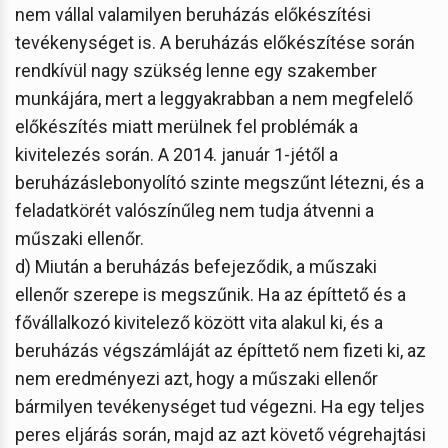
nem vállal valamilyen beruházás előkészítési
tevékenységet is. A beruházás előkészítése során
rendkívül nagy szükség lenne egy szakember
munkájára, mert a leggyakrabban a nem megfelelő
előkészítés miatt merülnek fel problémák a
kivitelezés során. A 2014. január 1-jétől a
beruházáslebonyolító szinte megszűnt létezni, és a
feladatkörét valószínűleg nem tudja átvenni a
műszaki ellenőr.
d) Miután a beruházás befejeződik, a műszaki
ellenőr szerepe is megszűnik. Ha az építtető és a
fővállalkozó kivitelező között vita alakul ki, és a
beruházás végszámláját az építtető nem fizeti ki, az
nem eredményezi azt, hogy a műszaki ellenőr
bármilyen tevékenységet tud végezni. Ha egy teljes
peres eljárás során, majd az azt követő végrehajtási