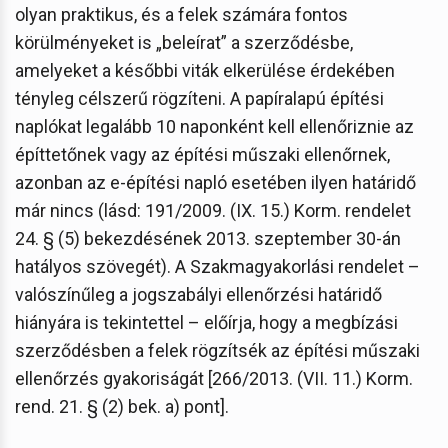
olyan praktikus, és a felek számára fontos
körülményeket is „beleírat” a szerződésbe,
amelyeket a későbbi viták elkerülése érdekében
tényleg célszerű rögzíteni. A papíralapú építési
naplókat legalább 10 naponként kell ellenőriznie az
építtetőnek vagy az építési műszaki ellenőrnek,
azonban az e-építési napló esetében ilyen határidő
már nincs (lásd: 191/2009. (IX. 15.) Korm. rendelet
24. § (5) bekezdésének 2013. szeptember 30-án
hatályos szövegét). A Szakmagyakorlási rendelet –
valószínűleg a jogszabályi ellenőrzési határidő
hiányára is tekintettel – előírja, hogy a megbízási
szerződésben a felek rögzítsék az építési műszaki
ellenőrzés gyakoriságát [266/2013. (VII. 11.) Korm.
rend. 21. § (2) bek. a) pont].