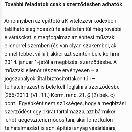
További feladatok csak a szerződésben adhatók
Amennyiben az építtető a Kivitelezési kódexben
található elég hosszú feladatlistán túl még további
elvárásokat is megfogalmaz az építési műszaki
ellenőrrel szemben (és van olyan szakember, aki
ennél többet vállal), akkor azt szintén bele kell írni
2014. január 1-jétől a megbízási szerződésbe. A
műszaki ellenőr részére érvényesen – a
jogszabályok által biztosítottakon túli –
felhatalmazást is bele kell foglalni a szerződésbe
[266/2013. (VII. 11.) Korm. rend. 21. § (2) bek. c)
pont]. Egyébként nem szükséges, hogy a megbízási
szerződést egy okirat tartalmazza, azt bármikor
lehet kiegészíteni, módosítani, akár lehet külön
felhatalmazást is adni építési anyag vásárlására,