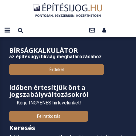
BÍRSÁGKALKULÁTOR
az építésügyi bírság meghatározásához
Érdekel
Időben értesítjük önt a
jogszabályváltozásokról
Kérje INGYENES hírlevelünket!
Feliratkozás
Keresés