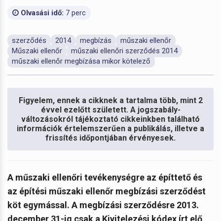
Olvasási idő:
7 perc
szerződés
2014
megbízás
műszaki ellenőr
Műszaki ellenőr
műszaki ellenőri szerződés 2014
műszaki ellenőr megbízása mikor kötelező
Figyelem, ennek a cikknek a tartalma több, mint 2
évvel ezelőtt született. A jogszabály-
változásokról tájékoztató cikkeinkben található
információk értelemszerűen a publikálás, illetve a
frissítés időpontjában érvényesek.
A műszaki ellenőri tevékenységre az építtető és
az építési műszaki ellenőr megbízási szerződést
köt egymással. A megbízási szerződésre 2013.
december 31-ig csak a Kivitelezési kódex írt elő