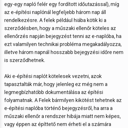
egy-egy napló felér egy fordított időutazással), míg
az e-építési naplónál legfeljebb három nap áll
rendelkezésre. A felek például hiába kötik ki a
szerződésben, hogy a műszaki ellenőr köteles az
ellenőrzés napján bejegyzést tenni az e-naplóba, ha
ezt valamilyen technikai probléma megakadályozza,
illetve három napnál hosszabb bejegyzési időre nem
is szerződhetnek.
Aki e-építési naplót kötelesek vezetni, azok
tapasztalták már, hogy jelenleg ez még nem a
legmegbízhatóbb dokumentálása az építési
folyamatnak. A Felek bármilyen kikötést tehetnek az
e-építési naplóba történő bejegyzésről, ha arra a
műszaki ellenőr a rendszer hibája miatt nem képes,
vagy éppen az építtető nem érheti el a számára