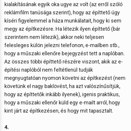
kialakításának egyik oka ugye az volt (az erről szóló
reklámfilm tanúsága szerint), hogy az építtető úgy
kíséri figyelemmel a háza munkálatait, hogy ki sem
megy az építkezésre. Ha létezik ilyen építtető (bár
szerintem nem létezik), akkor neki teljesen
felesleges külön jelezni telefonon, e-mailben stb.,
hogy a műszaki ellenőre bejegyzést tett a naplóban.
Az összes többi építtető részére viszont, akik az e-
építési naplóból nem feltétlenül tudják
megnyugtatóan nyomon követni az építkezést (nem
követünk el nagy baklövést, ha azt valószínűsítjük,
hogy az építtetők inkább ilyenek), igenis praktikus,
hogy a műszaki ellenőr küld egy e-mailt arról, hogy
kint járt az építkezésen, és hogy mit tapasztalt.
4.