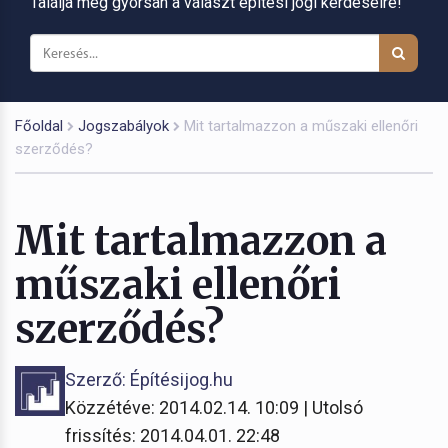
Találja meg gyorsan a választ építési jogi kérdéseire!
Főoldal
Jogszabályok
Mit tartalmazzon a műszaki ellenőri
szerződés?
Mit tartalmazzon a
műszaki ellenőri
szerződés?
Szerző: Építésijog.hu
Közzétéve: 2014.02.14. 10:09 | Utolsó
frissítés: 2014.04.01. 22:48