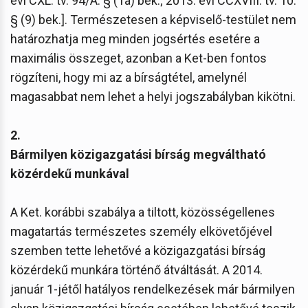
évi CXL. tv. 94/A. § (1a) bek.; 2013. évi CCXVIII. tv. 10.
§ (9) bek.]. Természetesen a képviselő-testület nem
határozhatja meg minden jogsértés esetére a
maximális összeget, azonban a Ket-ben fontos
rögzíteni, hogy mi az a bírságtétel, amelynél
magasabbat nem lehet a helyi jogszabályban kikötni.
2.
Bármilyen közigazgatási bírság megváltható
közérdekű munkával
A Ket. korábbi szabálya a tiltott, közösségellenes
magatartás természetes személy elkövetőjével
szemben tette lehetővé a közigazgatási bírság
közérdekű munkára történő átváltását. A 2014.
január 1-jétől hatályos rendelkezések már bármilyen