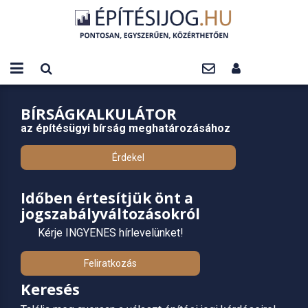
BÍRSÁGKALKULÁTOR
az építésügyi bírság meghatározásához
Érdekel
Időben értesítjük önt a
jogszabályváltozásokról
Kérje INGYENES hírlevelünket!
Feliratkozás
Keresés