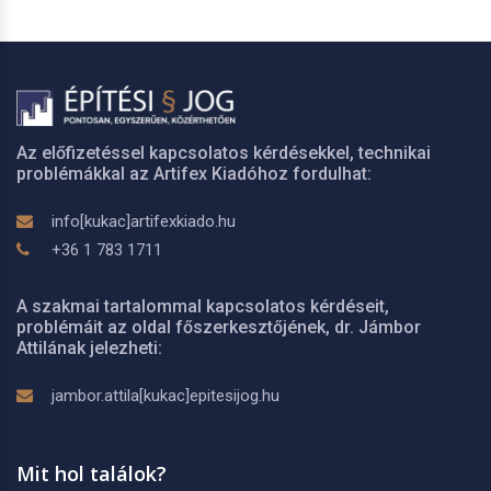
Az előfizetéssel kapcsolatos kérdésekkel, technikai
problémákkal az Artifex Kiadóhoz fordulhat:
info[kukac]artifexkiado.hu
+36 1 783 1711
A szakmai tartalommal kapcsolatos kérdéseit,
problémáit az oldal főszerkesztőjének, dr. Jámbor
Attilának jelezheti:
jambor.attila[kukac]epitesijog.hu
Mit hol találok?