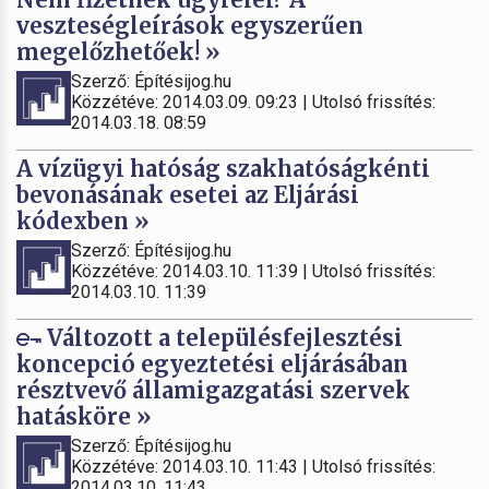
veszteségleírások egyszerűen
megelőzhetőek! »
Szerző: Építésijog.hu
Közzétéve: 2014.03.09. 09:23 | Utolsó frissítés:
2014.03.18. 08:59
A vízügyi hatóság szakhatóságkénti
bevonásának esetei az Eljárási
kódexben »
Szerző: Építésijog.hu
Közzétéve: 2014.03.10. 11:39 | Utolsó frissítés:
2014.03.10. 11:39
Változott a településfejlesztési
koncepció egyeztetési eljárásában
résztvevő államigazgatási szervek
hatásköre »
Szerző: Építésijog.hu
Közzétéve: 2014.03.10. 11:43 | Utolsó frissítés:
2014.03.10. 11:43