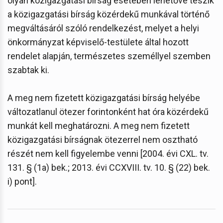
olyan közigazgatási bírság esetében lehetővé teszik
a közigazgatási bírság közérdekű munkával történő
megváltásáról szóló rendelkezést, melyet a helyi
önkormányzat képviselő-testülete által hozott
rendelet alapján, természetes személlyel szemben
szabtak ki.
A meg nem fizetett közigazgatási bírság helyébe
változatlanul ötezer forintonként hat óra közérdekű
munkát kell meghatározni. A meg nem fizetett
közigazgatási bírságnak ötezerrel nem osztható
részét nem kell figyelembe venni [2004. évi CXL. tv.
131. § (1a) bek.; 2013. évi CCXVIII. tv. 10. § (22) bek.
i) pont].