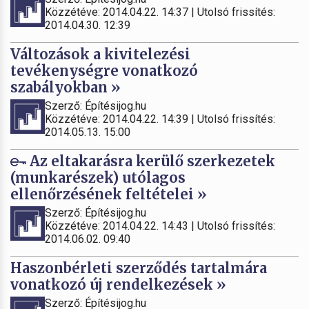
Közzétéve: 2014.04.22. 14:37 | Utolsó frissítés:
2014.04.30. 12:39
Változások a kivitelezési
tevékenységre vonatkozó
szabályokban »
Szerző: Építésijog.hu
Közzétéve: 2014.04.22. 14:39 | Utolsó frissítés:
2014.05.13. 15:00
Az eltakarásra kerülő szerkezetek
(munkarészek) utólagos
ellenőrzésének feltételei »
Szerző: Építésijog.hu
Közzétéve: 2014.04.22. 14:43 | Utolsó frissítés:
2014.06.02. 09:40
Haszonbérleti szerződés tartalmára
vonatkozó új rendelkezések »
Szerző: Építésijog.hu