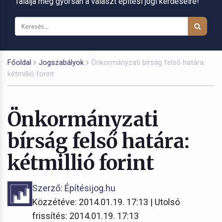
Találja meg gyorsan a választ építési jogi kérdéseire!
Főoldal
Jogszabályok
Önkormányzati bírság felső határa:
kétmillió forint
Önkormányzati
bírság felső határa:
kétmillió forint
Szerző: Építésijog.hu
Közzétéve: 2014.01.19. 17:13 | Utolsó
frissítés: 2014.01.19. 17:13