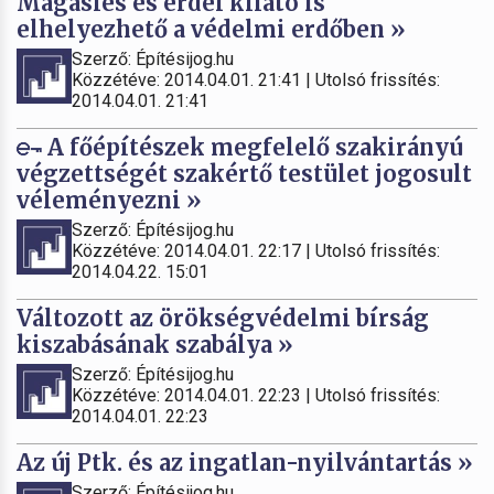
Magasles és erdei kilátó is
elhelyezhető a védelmi erdőben »
Szerző: Építésijog.hu
Közzétéve: 2014.04.01. 21:41 | Utolsó frissítés:
2014.04.01. 21:41
A főépítészek megfelelő szakirányú
végzettségét szakértő testület jogosult
véleményezni »
Szerző: Építésijog.hu
Közzétéve: 2014.04.01. 22:17 | Utolsó frissítés:
2014.04.22. 15:01
Változott az örökségvédelmi bírság
kiszabásának szabálya »
Szerző: Építésijog.hu
Közzétéve: 2014.04.01. 22:23 | Utolsó frissítés:
2014.04.01. 22:23
Az új Ptk. és az ingatlan-nyilvántartás »
Szerző: Építésijog.hu