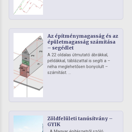
Az építménymagasság és az
épületmagasság számítása
– segédlet
A 22 oldalas útmutató ábrákkal,
példákkal, táblázattal is segíti a –
néha meglehetősen bonyolult –
számítást. ...
Zöldfelületi tanúsítvány –
GYIK
A Magyar építészetről szóló