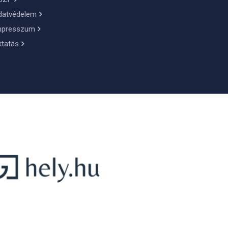
datvédelem
mpresszum
ktatás