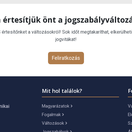
 értesítjük önt a jogszabályváltoz
rtesítőnket a változásokról! Sok időt megtakaríthat, elkerülheti
jogvitákat!
Feliratkozás
Mit hol találok?
F
Magyarázatok
Vá
nikai
Fogalmak
El
Változások
S
Jogszabályok
Á