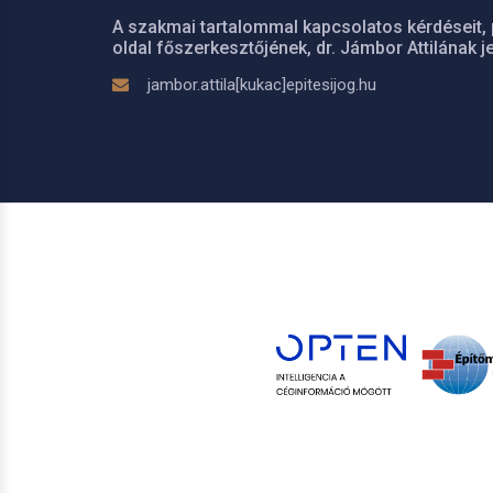
A szakmai tartalommal kapcsolatos kérdéseit, 
oldal főszerkesztőjének, dr. Jámbor Attilának je
jambor.attila[kukac]epitesijog.hu