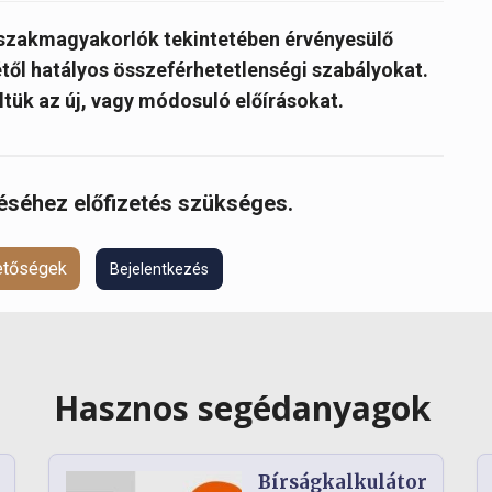
a szakmagyakorlók tekintetében érvényesülő
étől hatályos összeférhetetlenségi szabályokat.
ltük az új, vagy módosuló előírásokat.
réséhez előfizetés szükséges.
hetőségek
Bejelentkezés
Hasznos segédanyagok
Bírságkalkulátor