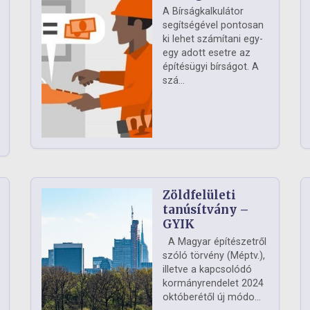
A Bírságkalkulátor
segítségével pontosan
ki lehet számítani egy-
egy adott esetre az
építésügyi bírságot. A
szá...
Zöldfelületi
ág
tanúsítvány –
GYIK
A Magyar építészetről
szóló törvény (Méptv.),
illetve a kapcsolódó
kormányrendelet 2024
októberétől új módo...