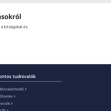
ásokról
 a bírságokat és
ontos tudnivalók
ltozásértesítő
őfizetés
zerzők
SZF