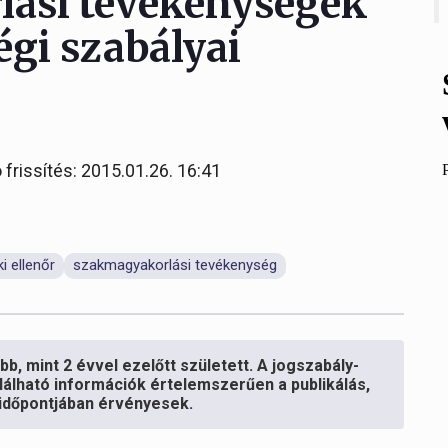
lási tevékenységek
égi szabályai
 frissítés: 2015.01.26. 16:41
i ellenőr
szakmagyakorlási tevékenység
b, mint 2 évvel ezelőtt született. A jogszabály-
lálható információk értelemszerűen a publikálás,
s időpontjában érvényesek.