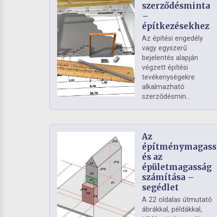
szerződésminta
–
építkezésekhez
Az építési engedély
vagy egyszerű
bejelentés alapján
végzett építési
tevékenységekre
alkalmazható
szerződésmin...
Az
építménymagass
és az
épületmagasság
számítása –
segédlet
A 22 oldalas útmutató
ábrákkal, példákkal,