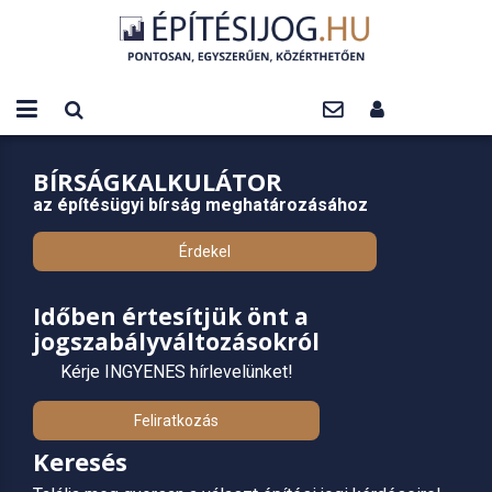
BÍRSÁGKALKULÁTOR
az építésügyi bírság meghatározásához
Érdekel
Időben értesítjük önt a
jogszabályváltozásokról
Kérje INGYENES hírlevelünket!
Feliratkozás
Keresés