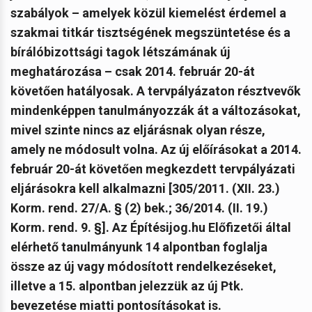
szabályok – amelyek közül kiemelést érdemel a
szakmai titkár tisztségének megszüntetése és a
bírálóbizottsági tagok létszámának új
meghatározása – csak 2014. február 20-át
követően hatályosak. A tervpályázaton résztvevők
mindenképpen tanulmányozzák át a változásokat,
mivel szinte nincs az eljárásnak olyan része,
amely ne módosult volna.
Az új előírásokat a 2014.
február 20-át követően megkezdett tervpályázati
eljárásokra kell alkalmazni [305/2011. (XII. 23.)
Korm. rend. 27/A. § (2) bek.; 36/2014. (II. 19.)
Korm. rend. 9. §]. Az Építésijog.hu Előfizetői által
elérhető tanulmányunk 14 alpontban foglalja
össze az új vagy módosított rendelkezéseket,
illetve a 15. alpontban jelezzük az új Ptk.
bevezetése miatti pontosításokat is.