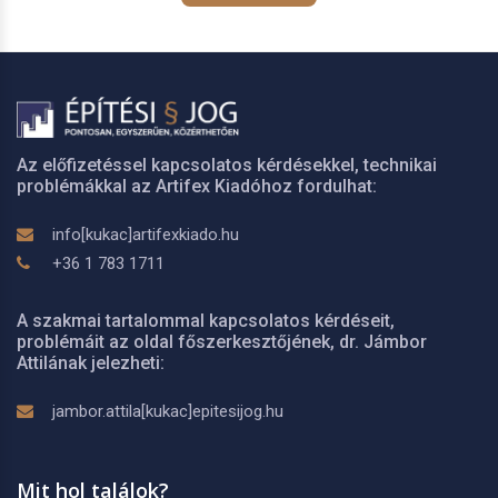
Az előfizetéssel kapcsolatos kérdésekkel, technikai
problémákkal az Artifex Kiadóhoz fordulhat:
info[kukac]artifexkiado.hu
+36 1 783 1711
A szakmai tartalommal kapcsolatos kérdéseit,
problémáit az oldal főszerkesztőjének, dr. Jámbor
Attilának jelezheti:
jambor.attila[kukac]epitesijog.hu
Mit hol találok?