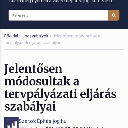
Találja meg gyorsan a választ építési jogi kérdéseire!
Főoldal
Jogszabályok
Jelentősen módosultak a
tervpályázati eljárás szabályai
Jelentősen
módosultak a
tervpályázati eljárás
szabályai
Szerző: Építésijog.hu