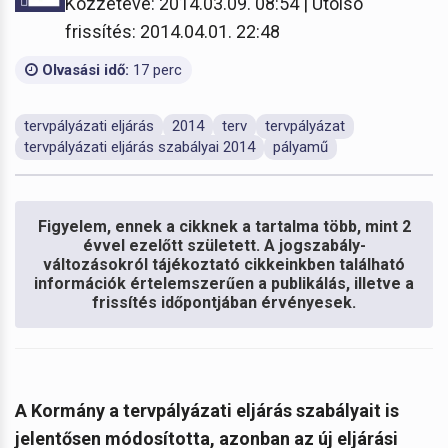
Közzétéve: 2014.03.09. 08:54 | Utolsó
frissítés: 2014.04.01. 22:48
Olvasási idő:
17 perc
tervpályázati eljárás
2014
terv
tervpályázat
tervpályázati eljárás szabályai 2014
pályamű
Figyelem, ennek a cikknek a tartalma több, mint 2
évvel ezelőtt született. A jogszabály-
változásokról tájékoztató cikkeinkben található
információk értelemszerűen a publikálás, illetve a
frissítés időpontjában érvényesek.
A Kormány a tervpályázati eljárás szabályait is
jelentősen módosította, azonban az új eljárási