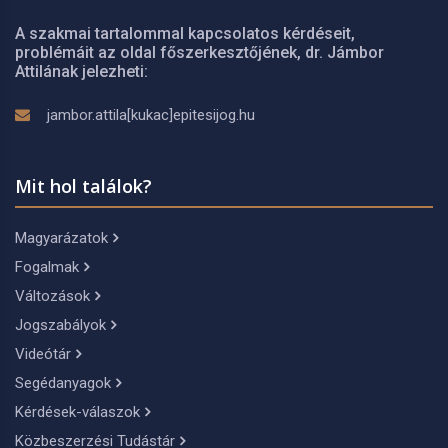
A szakmai tartalommal kapcsolatos kérdéseit,
problémáit az oldal főszerkesztőjének, dr. Jámbor
Attilának jelezheti:
jambor.attila[kukac]epitesijog.hu
Mit hol találok?
Magyarázatok
Fogalmak
Változások
Jogszabályok
Videótár
Segédanyagok
Kérdések-válaszok
Közbeszerzési Tudástár