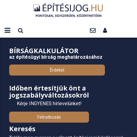
BÍRSÁGKALKULÁTOR
az építésügyi bírság meghatározásához
Érdekel
Időben értesítjük önt a
jogszabályváltozásokról
Kérje INGYENES hírlevelünket!
Feliratkozás
Keresés