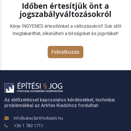
Időben értesítjük önt a
jogszabályváltozásokról
Kérje INGYENES értesítőnket a változásokról! Sok időt
megtakaríthat, elkerülheti a bírságokat és jogvitákat!
Feliratkozás
Az előfizetéssel kapcsolatos kérdésekkel, technikai
problémákkal az Artifex Kiadóhoz fordulhat:
info[kukac]artifexkiado.hu
+36 1 783 1711