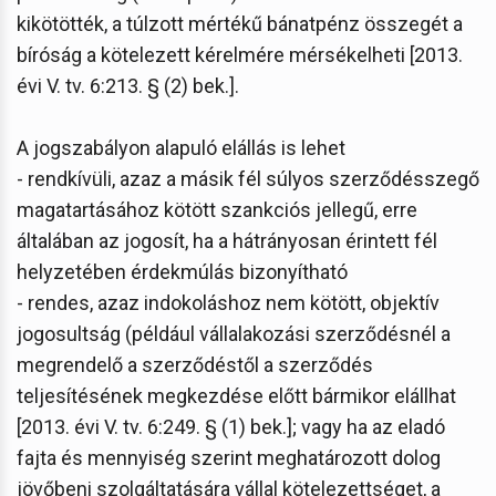
kikötötték, a túlzott mértékű bánatpénz összegét a
bíróság a kötelezett kérelmére mérsékelheti [2013.
évi V. tv. 6:213. § (2) bek.].
A jogszabályon alapuló elállás is lehet
- rendkívüli, azaz a másik fél súlyos szerződésszegő
magatartásához kötött szankciós jellegű, erre
általában az jogosít, ha a hátrányosan érintett fél
helyzetében érdekmúlás bizonyítható
- rendes, azaz indokoláshoz nem kötött, objektív
jogosultság (például vállalakozási szerződésnél a
megrendelő a szerződéstől a szerződés
teljesítésének megkezdése előtt bármikor elállhat
[2013. évi V. tv. 6:249. § (1) bek.]; vagy ha az eladó
fajta és mennyiség szerint meghatározott dolog
jövőbeni szolgáltatására vállal kötelezettséget, a