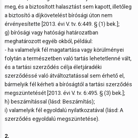
meg, és a biztosított halasztást sem kapott, illetőleg
a biztosító a díjkövetelést bírósági úton nem
érvényesítette [2013. évi V. tv. 6:449. § (1) bek.];
g) bírósági vagy hatósági határozatban
meghatározott egyéb okból, például:
- ha valamelyik fél magatartása vagy körülményei
folytán a természetben való tartás lehetetlenné vált,
és a tartási szerződés célja életjáradéki
szerződéssé való átváltoztatással sem érhető el,
bármelyik fél kérheti a bíróságtól a tartási szerződés
megszüntetését [2013. évi V. tv. 6:495. § (3) bek.];
h) beszámítással (lásd: Beszámítás);
i) valamelyik fél egyoldalú nyilatkozatával (lásd: A
szerződés egyoldalú megszüntetése).
2.