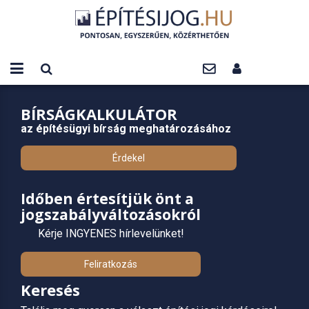
BÍRSÁGKALKULÁTOR
az építésügyi bírság meghatározásához
Érdekel
Időben értesítjük önt a
jogszabályváltozásokról
Kérje INGYENES hírlevelünket!
Feliratkozás
Keresés