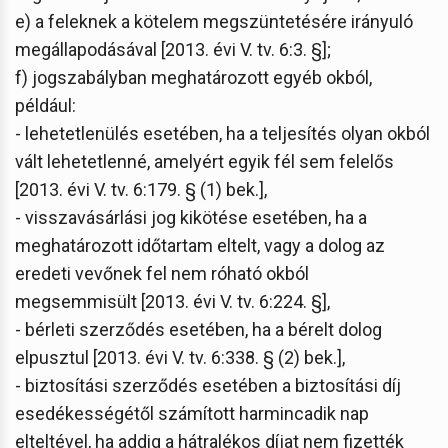
e) a feleknek a kötelem megszüntetésére irányuló
megállapodásával [2013. évi V. tv. 6:3. §];
f) jogszabályban meghatározott egyéb okból,
például:
- lehetetlenülés esetében, ha a teljesítés olyan okból
vált lehetetlenné, amelyért egyik fél sem felelős
[2013. évi V. tv. 6:179. § (1) bek.],
- visszavásárlási jog kikötése esetében, ha a
meghatározott időtartam eltelt, vagy a dolog az
eredeti vevőnek fel nem róható okból
megsemmisült [2013. évi V. tv. 6:224. §],
- bérleti szerződés esetében, ha a bérelt dolog
elpusztul [2013. évi V. tv. 6:338. § (2) bek.],
- biztosítási szerződés esetében a biztosítási díj
esedékességétől számított harmincadik nap
elteltével, ha addig a hátralékos díjat nem fizették