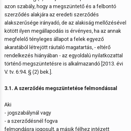
azon szabály, hogy a megszüntető és a felbontó
szerződés alakjára az eredeti szerződés
alakszerűsége irányadó, de az alakiság mellőzésével
kötött ilyen megállapodás is érvényes, ha az annak
megfelelő tényleges állapot a felek egyező
akaratából létrejött ráutaló magatartás, - eltérő
rendelkezés hiányában - az egyoldalú nyilatkozattal
történő megszüntetésre is alkalmazandó [2013. évi
V. tv. 6:94. § (2) bek.].
3.1. A szerződés megszüntetése felmondással
Aki
- jogszabálynál vagy
- a szerződésnél fogva
felmondásra jogosult, a másik félhez intézett