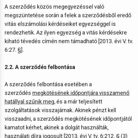
A szerződés közös megegyezéssel való
megszüntetése során a felek a szerződésből eredő
vitás elszámolási kérdéseiket egyezséggel is
rendezhetik. Az ilyen egyezség a vitás kérdésekre
kiható tévedés címén nem támadható [2013. évi V. tv.
6:27. §].
2.2. A szerződés felbontása
A szerződés felbontása esetében a
szerződés
megkötésének időpontjára visszamenő
hatállyal szűnik meg
, és a már teljesített
szolgáltatások visszajárnak. Akinek pénzt kell
visszaadni, a szerződés megkötésének időpontjától
kamatot kérhet, akinek a dolgát használták,
használati díjra jogosult [2013. évi V. tv. 6:212. § (3)