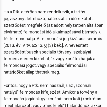
Ha a Ptk. eltérően nem rendelkezik, a tartós
jogviszonyt létrehozó, határozatlan időre kötött
szerződést megfelelő (az adott helyzetben általában
elvárható) felmondási idő alkalmazásával bármelyik
fél felmondhatja. A felmondási jog kizárása semmis
[2013. évi V. tv. 6:213. § (3) bek.]. A nevesített
szerződéstípusok speciális törvényi szabályai
természetesen kizárhatják vagy korlátozhatják a
felmondási jogot, vagy speciális felmondási
határidőket állapíthatnak meg.
Fontos, hogy a Ptk. nem használja az „azonnali
hatályú” felmondás kifejezést. Amikor a törvény a
felmondás jogának gyakorlását nem köti (konkrétan
meghatározott vagy „megfelelő”) határidőhöz, akkor