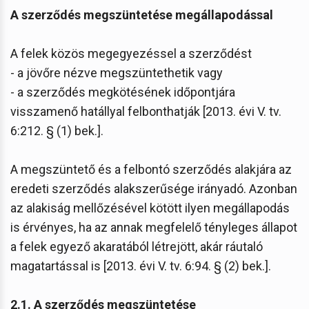
A szerződés megszüntetése megállapodással
A felek közös megegyezéssel a szerződést
- a jövőre nézve megszüntethetik vagy
- a szerződés megkötésének időpontjára
visszamenő hatállyal felbonthatják [2013. évi V. tv.
6:212. § (1) bek.].
A megszüntető és a felbontó szerződés alakjára az
eredeti szerződés alakszerűsége irányadó. Azonban
az alakiság mellőzésével kötött ilyen megállapodás
is érvényes, ha az annak megfelelő tényleges állapot
a felek egyező akaratából létrejött, akár ráutaló
magatartással is [2013. évi V. tv. 6:94. § (2) bek.].
2.1. A szerződés megszüntetése