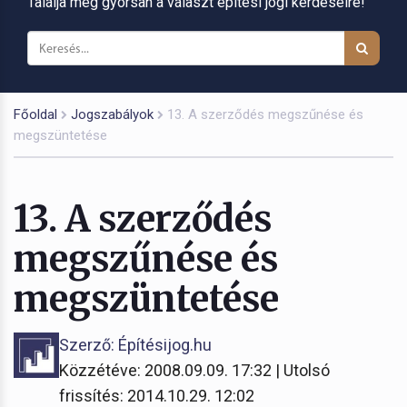
Találja meg gyorsan a választ építési jogi kérdéseire!
Főoldal
Jogszabályok
13. A szerződés megszűnése és
megszüntetése
13. A szerződés
megszűnése és
megszüntetése
Szerző: Építésijog.hu
Közzétéve: 2008.09.09. 17:32 | Utolsó
frissítés: 2014.10.29. 12:02