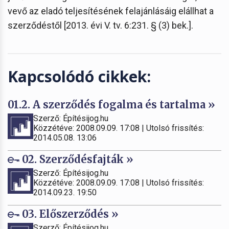
vevő az eladó teljesítésének felajánlásáig elállhat a
szerződéstől [2013. évi V. tv. 6:231. § (3) bek.].
Kapcsolódó cikkek:
01.2. A szerződés fogalma és tartalma »
Szerző: Építésijog.hu
Közzétéve: 2008.09.09. 17:08 | Utolsó frissítés:
2014.05.08. 13:06
02. Szerződésfajták »
Szerző: Építésijog.hu
Közzétéve: 2008.09.09. 17:08 | Utolsó frissítés:
2014.09.23. 19:50
03. Előszerződés »
Szerző: Építésijog.hu