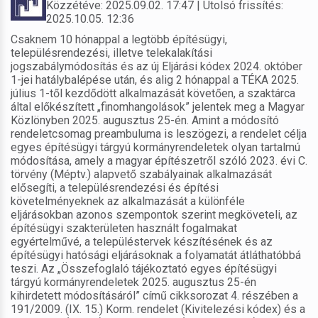
Közzétéve: 2025.09.02. 17:47 | Utolsó frissítés:
2025.10.05. 12:36
Csaknem 10 hónappal a legtöbb építésügyi,
településrendezési, illetve telekalakítási
jogszabálymódosítás és az új Eljárási kódex 2024. október
1-jei hatálybalépése után, és alig 2 hónappal a TÉKA 2025.
július 1-től kezdődött alkalmazását követően, a szaktárca
által előkészített „finomhangolások” jelentek meg a Magyar
Közlönyben 2025. augusztus 25-én. Amint a módosító
rendeletcsomag preambuluma is leszögezi, a rendelet célja
egyes építésügyi tárgyú kormányrendeletek olyan tartalmú
módosítása, amely a magyar építészetről szóló 2023. évi C.
törvény (Méptv.) alapvető szabályainak alkalmazását
elősegíti, a településrendezési és építési
követelményeknek az alkalmazását a különféle
eljárásokban azonos szempontok szerint megköveteli, az
építésügyi szakterületen használt fogalmakat
egyértelművé, a településtervek készítésének és az
építésügyi hatósági eljárásoknak a folyamatát átláthatóbbá
teszi. Az „Összefoglaló tájékoztató egyes építésügyi
tárgyú kormányrendeletek 2025. augusztus 25-én
kihirdetett módosításáról” című cikksorozat 4. részében a
191/2009. (IX. 15.) Korm. rendelet (Kivitelezési kódex) és a