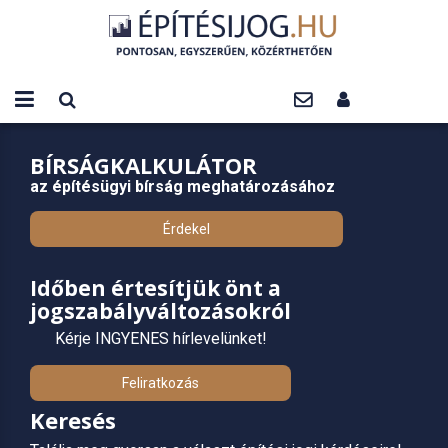
BÍRSÁGKALKULÁTOR
az építésügyi bírság meghatározásához
Érdekel
Időben értesítjük önt a
jogszabályváltozásokról
Kérje INGYENES hírlevelünket!
Feliratkozás
Keresés