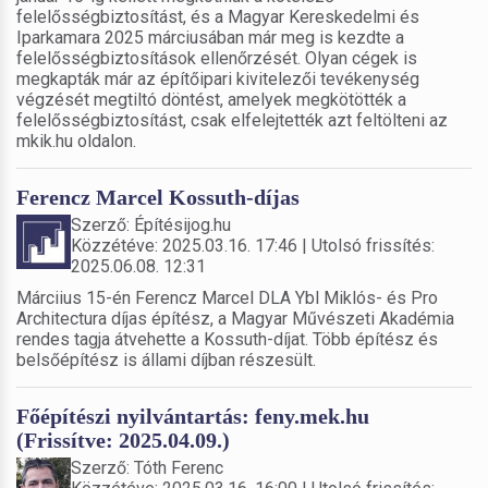
felelősségbiztosítást, és a Magyar Kereskedelmi és
Iparkamara 2025 márciusában már meg is kezdte a
felelősségbiztosítások ellenőrzését. Olyan cégek is
megkapták már az építőipari kivitelezői tevékenység
végzését megtiltó döntést, amelyek megkötötték a
felelősségbiztosítást, csak elfelejtették azt feltölteni az
mkik.hu oldalon.
Ferencz Marcel Kossuth-díjas
Szerző: Építésijog.hu
Közzétéve: 2025.03.16. 17:46 | Utolsó frissítés:
2025.06.08. 12:31
Márciius 15-én Ferencz Marcel DLA Ybl Miklós- és Pro
Architectura díjas építész, a Magyar Művészeti Akadémia
rendes tagja átvehette a Kossuth-díjat. Több építész és
belsőépítész is állami díjban részesült.
Főépítészi nyilvántartás: feny.mek.hu
(Frissítve: 2025.04.09.)
Szerző: Tóth Ferenc