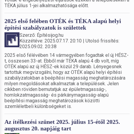
TÉKA július 1-jei alkalmazhatósága előtt.
2025 első felében OTÉK és TÉKA alapú helyi
építési szabályzatok is születtek
Szerző: Építésijog.hu
Közzétéve: 2025.07.17. 20:10 | Utolsó frissítés:
2025.09.02. 20:38
2025 első félévében 14 vármegyében fogadtak el új HÉSZ-
t, összesen 33-at. Ebből már TÉKA alapú 4 db volt, míg
OTÉK alapú az új HÉSZ-ek közül 29 darab. Lényegesnek
tartottuk megvizsgálni, hogy az OTÉK alapú helyi építési
szabályzatokban a beépítési magasság meghatározására
milyen megoldásokat alkalmaztak a települések. Jelen
cikkben röviden bemutatjuk az épületmagasság-,
homlokzatmagasság- és párkánymagasság-alapú
beépítési magasság meghatározások közötti
szemléletbeli különbségeket is.
Az ítélkezési szünet 2025. július 15-étől 2025.
augusztus 20. napjáig tart