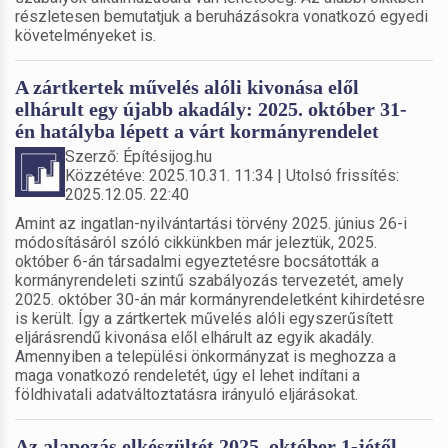
részletesen bemutatjuk a beruházásokra vonatkozó egyedi
követelményeket is.
A zártkertek művelés alóli kivonása elől
elhárult egy újabb akadály: 2025. október 31-
én hatályba lépett a várt kormányrendelet
Szerző: Építésijog.hu
Közzétéve: 2025.10.31. 11:34 | Utolsó frissítés:
2025.12.05. 22:40
Amint az ingatlan-nyilvántartási törvény 2025. június 26-i
módosításáról szóló cikkünkben már jeleztük, 2025.
október 6-án társadalmi egyeztetésre bocsátották a
kormányrendeleti szintű szabályozás tervezetét, amely
2025. október 30-án már kormányrendeletként kihirdetésre
is került. Így a zártkertek művelés alóli egyszerűsített
eljárásrendű kivonása elől elhárult az egyik akadály.
Amennyiben a települési önkormányzat is meghozza a
maga vonatkozó rendeletét, úgy el lehet indítani a
földhivatali adatváltoztatásra irányuló eljárásokat.
Az alapozás elkészültét 2025. október 1-jétől