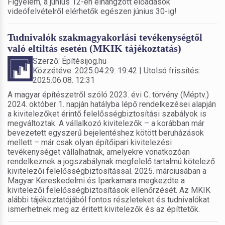
Figyelem, a június 12-én elhangzott előadások
videófelvételről elérhetők egészen június 30-ig!
Tudnivalók szakmagyakorlási tevékenységtől
való eltiltás esetén (MKIK tájékoztatás)
Szerző: Építésijog.hu
Közzétéve: 2025.04.29. 19:42 | Utolsó frissítés:
2025.06.08. 12:31
A magyar építészetről szóló 2023. évi C. törvény (Méptv.)
2024. október 1. napján hatályba lépő rendelkezései alapján
a kivitelezőket érintő felelősségbiztosítási szabályok is
megváltoztak. A vállalkozó kivitelezők – a korábban már
bevezetett egyszerű bejelentéshez kötött beruházások
mellett – már csak olyan építőipari kivitelezési
tevékenységet vállalhatnak, amelyekre vonatkozóan
rendelkeznek a jogszabálynak megfelelő tartalmú kötelező
kivitelezői felelősségbiztosítással. 2025. márciusában a
Magyar Kereskedelmi és Iparkamara megkezdte a
kivitelezői felelősségbiztosítások ellenőrzését. Az MKIK
alábbi tájékoztatójából fontos részleteket és tudnivalókat
ismerhetnek meg az éritett kivitelezők és az építtetők.