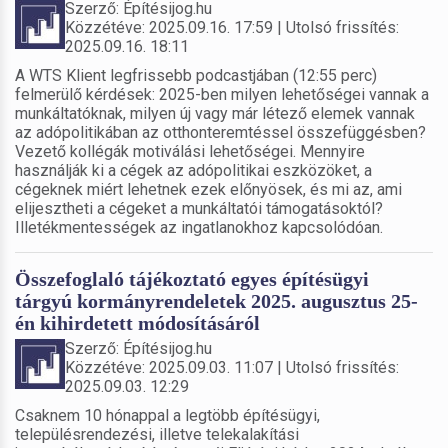
Szerző: Építésijog.hu
Közzétéve: 2025.09.16. 17:59 | Utolsó frissítés:
2025.09.16. 18:11
A WTS Klient legfrissebb podcastjában (12:55 perc)
felmerülő kérdések: 2025-ben milyen lehetőségei vannak a
munkáltatóknak, milyen új vagy már létező elemek vannak
az adópolitikában az otthonteremtéssel összefüggésben?
Vezető kollégák motiválási lehetőségei. Mennyire
használják ki a cégek az adópolitikai eszközöket, a
cégeknek miért lehetnek ezek előnyösek, és mi az, ami
elijesztheti a cégeket a munkáltatói támogatásoktól?
Illetékmentességek az ingatlanokhoz kapcsolódóan.
Összefoglaló tájékoztató egyes építésügyi
tárgyú kormányrendeletek 2025. augusztus 25-
én kihirdetett módosításáról
Szerző: Építésijog.hu
Közzétéve: 2025.09.03. 11:07 | Utolsó frissítés:
2025.09.03. 12:29
Csaknem 10 hónappal a legtöbb építésügyi,
településrendezési, illetve telekalakítási