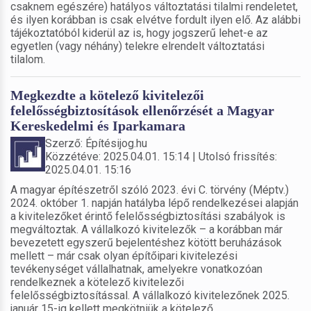
csaknem egészére) hatályos változtatási tilalmi rendeletet,
és ilyen korábban is csak elvétve fordult ilyen elő. Az alábbi
tájékoztatóból kiderül az is, hogy jogszerű lehet-e az
egyetlen (vagy néhány) telekre elrendelt változtatási
tilalom.
Megkezdte a kötelező kivitelezői
felelősségbiztosítások ellenőrzését a Magyar
Kereskedelmi és Iparkamara
Szerző: Építésijog.hu
Közzétéve: 2025.04.01. 15:14 | Utolsó frissítés:
2025.04.01. 15:16
A magyar építészetről szóló 2023. évi C. törvény (Méptv.)
2024. október 1. napján hatályba lépő rendelkezései alapján
a kivitelezőket érintő felelősségbiztosítási szabályok is
megváltoztak. A vállalkozó kivitelezők – a korábban már
bevezetett egyszerű bejelentéshez kötött beruházások
mellett – már csak olyan építőipari kivitelezési
tevékenységet vállalhatnak, amelyekre vonatkozóan
rendelkeznek a kötelező kivitelezői
felelősségbiztosítással. A vállalkozó kivitelezőnek 2025.
január 15-ig kellett megkötniük a kötelező