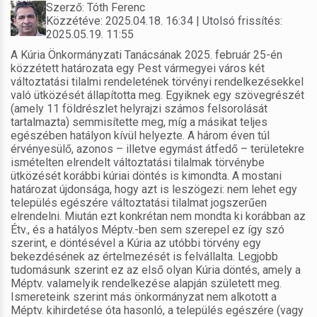
Szerző: Tóth Ferenc
Közzétéve: 2025.04.18. 16:34 | Utolsó frissítés:
2025.05.19. 11:55
A Kúria Önkormányzati Tanácsának 2025. február 25-én
közzétett határozata egy Pest vármegyei város két
változtatási tilalmi rendeletének törvényi rendelkezésekkel
való ütközését állapította meg. Egyiknek egy szövegrészét
(amely 11 földrészlet helyrajzi számos felsorolását
tartalmazta) semmisítette meg, míg a másikat teljes
egészében hatályon kívül helyezte. A három éven túl
érvényesülő, azonos – illetve egymást átfedő – területekre
ismételten elrendelt változtatási tilalmak törvénybe
ütközését korábbi kúriai döntés is kimondta. A mostani
határozat újdonsága, hogy azt is leszögezi: nem lehet egy
település egészére változtatási tilalmat jogszerűen
elrendelni. Miután ezt konkrétan nem mondta ki korábban az
Étv., és a hatályos Méptv.-ben sem szerepel ez így szó
szerint, e döntésével a Kúria az utóbbi törvény egy
bekezdésének az értelmezését is felvállalta. Legjobb
tudomásunk szerint ez az első olyan Kúria döntés, amely a
Méptv. valamelyik rendelkezése alapján született meg.
Ismereteink szerint más önkormányzat nem alkotott a
Méptv. kihirdetése óta hasonló, a település egészére (vagy