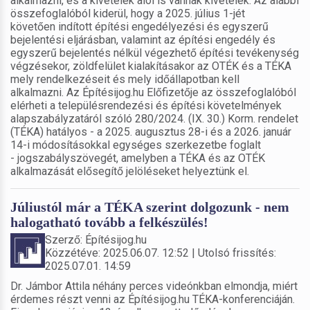
alkalmazni, és a kivételek alól is vannak kivételek. Az alábbi
összefoglalóból kiderül, hogy a 2025. július 1-jét
követően indított építési engedélyezési és egyszerű
bejelentési eljárásban, valamint az építési engedély és
egyszerű bejelentés nélkül végezhető építési tevékenység
végzésekor, zöldfelület kialakításakor az OTÉK és a TÉKA
mely rendelkezéseit és mely időállapotban kell
alkalmazni. Az Építésijog.hu Előfizetője az összefoglalóból
elérheti a településrendezési és építési követelmények
alapszabályzatáról szóló 280/2024. (IX. 30.) Korm. rendelet
(TÉKA) hatályos - a 2025. augusztus 28-i és a 2026. január
14-i módosításokkal egységes szerkezetbe foglalt
- jogszabályszövegét, amelyben a TÉKA és az OTÉK
alkalmazását elősegítő jelöléseket helyeztünk el.
Júliustól már a TÉKA szerint dolgozunk - nem
halogatható tovább a felkészülés!
Szerző: Építésijog.hu
Közzétéve: 2025.06.07. 12:52 | Utolsó frissítés:
2025.07.01. 14:59
Dr. Jámbor Attila néhány perces videónkban elmondja, miért
érdemes részt venni az Építésijog.hu TÉKA-konferenciáján.