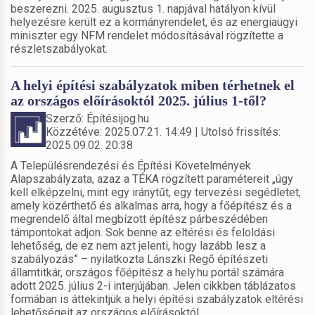
beszerezni. 2025. augusztus 1. napjával hatályon kívül
helyezésre került ez a kormányrendelet, és az energiaügyi
miniszter egy NFM rendelet módosításával rögzítette a
részletszabályokat.
A helyi építési szabályzatok miben térhetnek el
az országos előírásoktól 2025. július 1-től?
Szerző: Építésijog.hu
Közzétéve: 2025.07.21. 14:49 | Utolsó frissítés:
2025.09.02. 20:38
A Településrendezési és Építési Követelmények
Alapszabályzata, azaz a TÉKA rögzített paramétereit „úgy
kell elképzelni, mint egy iránytűt, egy tervezési segédletet,
amely közérthető és alkalmas arra, hogy a főépítész és a
megrendelő által megbízott építész párbeszédében
támpontokat adjon. Sok benne az eltérési és feloldási
lehetőség, de ez nem azt jelenti, hogy lazább lesz a
szabályozás” – nyilatkozta Lánszki Regő építészeti
államtitkár, országos főépítész a hely.hu portál számára
adott 2025. július 2-i interjújában. Jelen cikkben táblázatos
formában is áttekintjük a helyi építési szabályzatok eltérési
lehetőségeit az országos előírásoktól.