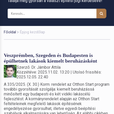
Találja meg gyorsan a választ építési jogi kérdéseire!
Főoldal
Épjog kezdőlap
Veszprémben, Szegeden és Budapesten is
épülhetnek lakások kiemelt beruházásként
Szerző: Dr. Jámbor Attila
Közzétéve: 2025.11.02. 13:20 | Utolsó frissítés:
2025.12.05. 22:40
A 335/2025. (X. 30.) Korm. rendelet az Otthon Start program
további gyorsítását szolgálja: kiemelt beruházássá
minősített egy budapesti és két vidéki lakáscélú
fejlesztést. A kormányrendelet alapján az Otthon Start
feltételeinek megfelelő lakások építésének
engedélyezése gyorsulhat, illetve egyedi beépítési
szabályok alkalmazására van lehetőség. Az alábbi cikkben