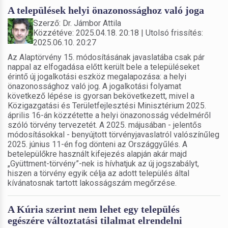
A települések helyi önazonossághoz való joga
Szerző: Dr. Jámbor Attila
Közzétéve: 2025.04.18. 20:18 | Utolsó frissítés:
2025.06.10. 20:27
Az Alaptörvény 15. módosításának javaslatába csak pár
nappal az elfogadása előtt került bele a településeket
érintő új jogalkotási eszköz megalapozása: a helyi
önazonossághoz való jog. A jogalkotási folyamat
következő lépése is gyorsan bekövetkezett, mivel a
Közigazgatási és Területfejlesztési Minisztérium 2025.
április 16-án közzétette a helyi önazonosság védelméről
szóló törvény tervezetét. A 2025. májusában - jelentős
módosításokkal - benyújtott törvényjavaslatról valószínűleg
2025. június 11-én fog dönteni az Országgyűlés. A
betelepülőkre használt kifejezés alapján akár majd
„Gyüttment-törvény”-nek is hívhatjuk az új jogszabályt,
hiszen a törvény egyik célja az adott település által
kívánatosnak tartott lakosságszám megőrzése.
A Kúria szerint nem lehet egy település
egészére változtatási tilalmat elrendelni