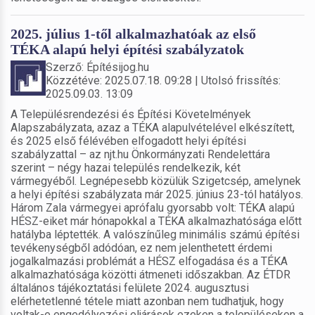
2025. július 1-től alkalmazhatóak az első
TÉKA alapú helyi építési szabályzatok
Szerző: Építésijog.hu
Közzétéve: 2025.07.18. 09:28 | Utolsó frissítés:
2025.09.03. 13:09
A Településrendezési és Építési Követelmények
Alapszabályzata, azaz a TÉKA alapulvételével elkészített,
és 2025 első félévében elfogadott helyi építési
szabályzattal – az njt.hu Önkormányzati Rendelettára
szerint – négy hazai település rendelkezik, két
vármegyéből. Legnépesebb közülük Szigetcsép, amelynek
a helyi építési szabályzata már 2025. június 23-tól hatályos.
Három Zala vármegyei aprófalu gyorsabb volt: TÉKA alapú
HÉSZ-eiket már hónapokkal a TÉKA alkalmazhatósága előtt
hatályba léptették. A valószínűleg minimális számú építési
tevékenységből adódóan, ez nem jelenthetett érdemi
jogalkalmazási problémát a HÉSZ elfogadása és a TÉKA
alkalmazhatósága közötti átmeneti időszakban. Az ÉTDR
általános tájékoztatási felülete 2024. augusztusi
elérhetetlenné tétele miatt azonban nem tudhatjuk, hogy
voltak-e engedélyezési eljárások ezeken a településeken a