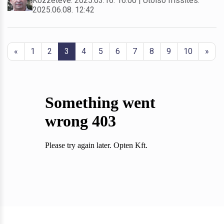
Közzétéve: 2025.03.16. 16:00 | Utolsó frissítés:
2025.06.08. 12:42
«
1
2
3
4
5
6
7
8
9
10
»