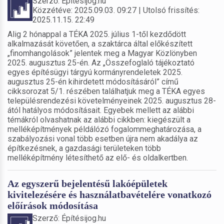
Szerző: Építésijog.hu
Közzétéve: 2025.09.03. 09:27 | Utolsó frissítés:
2025.11.15. 22:49
Alig 2 hónappal a TÉKA 2025. július 1-től kezdődött
alkalmazását követően, a szaktárca által előkészített
„finomhangolások” jelentek meg a Magyar Közlönyben
2025. augusztus 25-én. Az „Összefoglaló tájékoztató
egyes építésügyi tárgyú kormányrendeletek 2025.
augusztus 25-én kihirdetett módosításáról” című
cikksorozat 5/1. részében találhatjuk meg a TÉKA egyes
településrendezési követelményeinek 2025. augusztus 28-
ától hatályos módosításait. Egyebek mellett az alábbi
témákról olvashatnak az alábbi cikkben: kiegészült a
melléképítmények példálózó fogalommeghatározása, a
szabályozási vonal több esetben újra nem akadálya az
építkezésnek, a gazdasági területeken több
melléképítmény létesíthető az elő- és oldalkertben.
Az egyszerű bejelentésű lakóépületek
kivitelezésére és használatbavételére vonatkozó
előírások módosítása
Szerző: Építésijog.hu