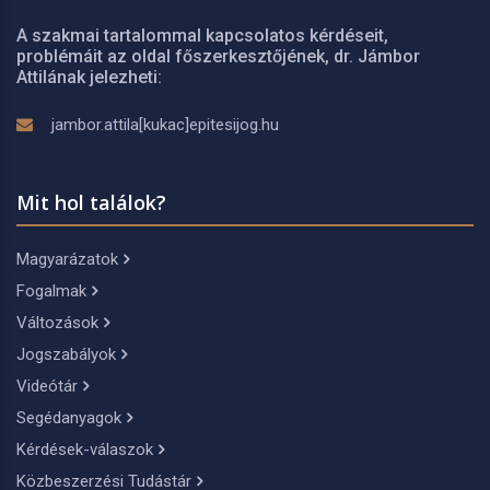
A szakmai tartalommal kapcsolatos kérdéseit,
problémáit az oldal főszerkesztőjének, dr. Jámbor
Attilának jelezheti:
jambor.attila[kukac]epitesijog.hu
Mit hol találok?
Magyarázatok
Fogalmak
Változások
Jogszabályok
Videótár
Segédanyagok
Kérdések-válaszok
Közbeszerzési Tudástár