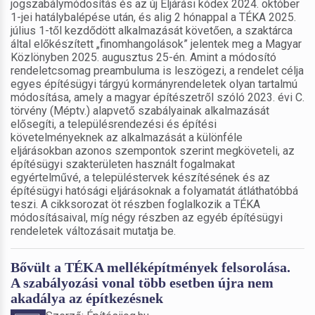
jogszabálymódosítás és az új Eljárási kódex 2024. október
1-jei hatálybalépése után, és alig 2 hónappal a TÉKA 2025.
július 1-től kezdődött alkalmazását követően, a szaktárca
által előkészített „finomhangolások” jelentek meg a Magyar
Közlönyben 2025. augusztus 25-én. Amint a módosító
rendeletcsomag preambuluma is leszögezi, a rendelet célja
egyes építésügyi tárgyú kormányrendeletek olyan tartalmú
módosítása, amely a magyar építészetről szóló 2023. évi C.
törvény (Méptv.) alapvető szabályainak alkalmazását
elősegíti, a településrendezési és építési
követelményeknek az alkalmazását a különféle
eljárásokban azonos szempontok szerint megköveteli, az
építésügyi szakterületen használt fogalmakat
egyértelművé, a településtervek készítésének és az
építésügyi hatósági eljárásoknak a folyamatát átláthatóbbá
teszi. A cikksorozat öt részben foglalkozik a TÉKA
módosításaival, míg négy részben az egyéb építésügyi
rendeletek változásait mutatja be.
Bővült a TÉKA melléképítmények felsorolása.
A szabályozási vonal több esetben újra nem
akadálya az építkezésnek