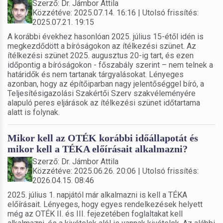
Szerző: Dr. Jámbor Attila
Közzétéve: 2025.07.14. 16:16 | Utolsó frissítés:
2025.07.21. 19:15
A korábbi évekhez hasonlóan 2025. július 15-étől idén is
megkezdődött a bíróságokon az ítélkezési szünet. Az
ítélkezési szünet 2025. augusztus 20-ig tart, és ezen
időpontig a bíróságokon - főszabály szerint – nem telnek a
határidők és nem tartanak tárgyalásokat. Lényeges
azonban, hogy az építőiparban nagy jelentőséggel bíró, a
Teljesítésigazolási Szakértői Szerv szakvéleményére
alapuló peres eljárások az ítélkezési szünet időtartama
alatt is folynak.
Mikor kell az OTÉK korábbi időállapotát és
mikor kell a TÉKA előírásait alkalmazni?
Szerző: Dr. Jámbor Attila
Közzétéve: 2025.06.26. 20:06 | Utolsó frissítés:
2026.04.15. 08:46
2025. július 1. napjától már alkalmazni is kell a TÉKA
előírásait. Lényeges, hogy egyes rendelkezések helyett
még az OTÉK II. és III. fejezetében foglaltakat kell