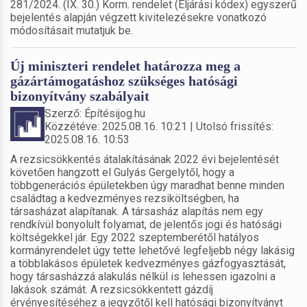
281/2024. (IX. 30.) Korm. rendelet (Eljárási kódex) egyszerű
bejelentés alapján végzett kivitelezésekre vonatkozó
módosításait mutatjuk be.
Új miniszteri rendelet határozza meg a
gázártámogatáshoz szükséges hatósági
bizonyítvány szabályait
Szerző: Építésijog.hu
Közzétéve: 2025.08.16. 10:21 | Utolsó frissítés:
2025.08.16. 10:53
A rezsicsökkentés átalakításának 2022 évi bejelentését
követően hangzott el Gulyás Gergelytől, hogy a
többgenerációs épületekben úgy maradhat benne minden
családtag a kedvezményes rezsiköltségben, ha
társasházat alapítanak. A társasház alapítás nem egy
rendkívül bonyolult folyamat, de jelentős jogi és hatósági
költségekkel jár. Egy 2022 szeptemberétől hatályos
kormányrendelet úgy tette lehetővé legfeljebb négy lakásig
a többlakásos épületek kedvezményes gázfogyasztását,
hogy társasházzá alakulás nélkül is lehessen igazolni a
lakások számát. A rezsicsökkentett gázdíj
érvényesítéséhez a jegyzőtől kell hatósági bizonyítványt