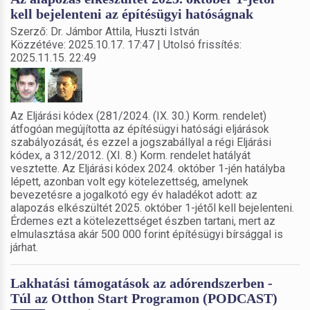
kell bejelenteni az építésügyi hatóságnak
Szerző: Dr. Jámbor Attila, Huszti István
Közzétéve: 2025.10.17. 17:47 | Utolsó frissítés:
2025.11.15. 22:49
Az Eljárási kódex (281/2024. (IX. 30.) Korm. rendelet)
átfogóan megújította az építésügyi hatósági eljárások
szabályozását, és ezzel a jogszabállyal a régi Eljárási
kódex, a 312/2012. (XI. 8.) Korm. rendelet hatályát
vesztette. Az Eljárási kódex 2024. október 1-jén hatályba
lépett, azonban volt egy kötelezettség, amelynek
bevezetésre a jogalkotó egy év haladékot adott: az
alapozás elkészültét 2025. október 1-jétől kell bejelenteni.
Érdemes ezt a kötelezettséget észben tartani, mert az
elmulasztása akár 500 000 forint építésügyi bírsággal is
járhat.
Lakhatási támogatások az adórendszerben -
Túl az Otthon Start Programon (PODCAST)