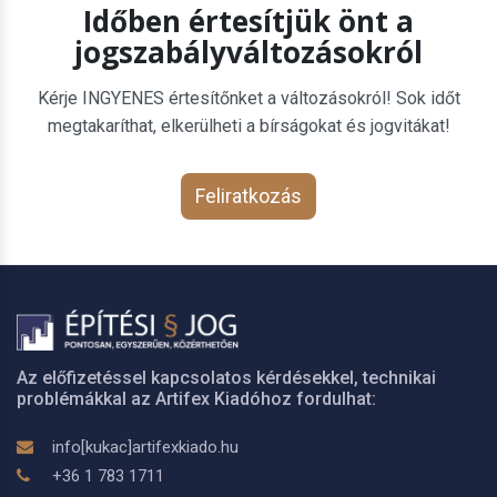
Időben értesítjük önt a
jogszabályváltozásokról
Kérje INGYENES értesítőnket a változásokról! Sok időt
megtakaríthat, elkerülheti a bírságokat és jogvitákat!
Feliratkozás
Az előfizetéssel kapcsolatos kérdésekkel, technikai
problémákkal az Artifex Kiadóhoz fordulhat:
info[kukac]artifexkiado.hu
+36 1 783 1711