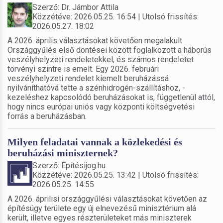
Szerző: Dr. Jámbor Attila
Közzétéve: 2026.05.25. 16:54 | Utolsó frissítés:
2026.05.27. 18:02
A 2026. április választásokat követően megalakult
Országgyűlés első döntései között foglalkozott a háborús
veszélyhelyzeti rendeletekkel, és számos rendeletet
törvényi szintre is emelt. Egy 2026. februári
veszélyhelyzeti rendelet kiemelt beruházássá
nyilváníthatóvá tette a szénhidrogén-szállításhoz, -
kezeléshez kapcsolódó beruházásokat is, függetlenül attól,
hogy nincs európai uniós vagy központi költségvetési
forrás a beruházásban.
Milyen feladatai vannak a közlekedési és
beruházási miniszternek?
Szerző: Építésijog.hu
Közzétéve: 2026.05.25. 13:42 | Utolsó frissítés:
2026.05.25. 14:55
A 2026. áprilisi országgyűlési választásokat követően az
építésügy területe egy új elnevezésű minisztérium alá
került, illetve egyes részterületeket más miniszterek