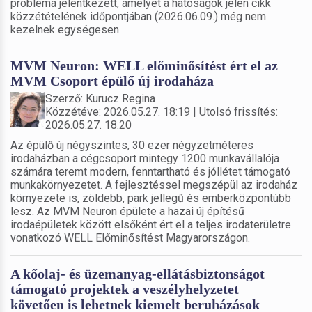
probléma jelentkezett, amelyet a hatóságok jelen cikk
közzétételének időpontjában (2026.06.09.) még nem
kezelnek egységesen.
MVM Neuron: WELL előminősítést ért el az
MVM Csoport épülő új irodaháza
Szerző: Kurucz Regina
Közzétéve: 2026.05.27. 18:19 | Utolsó frissítés:
2026.05.27. 18:20
Az épülő új négyszintes, 30 ezer négyzetméteres
irodaházban a cégcsoport mintegy 1200 munkavállalója
számára teremt modern, fenntartható és jóllétet támogató
munkakörnyezetet. A fejlesztéssel megszépül az irodaház
környezete is, zöldebb, park jellegű és emberközpontúbb
lesz. Az MVM Neuron épülete a hazai új építésű
irodaépületek között elsőként ért el a teljes irodaterületre
vonatkozó WELL Előminősítést Magyarországon.
A kőolaj- és üzemanyag-ellátásbiztonságot
támogató projektek a veszélyhelyzetet
követően is lehetnek kiemelt beruházások