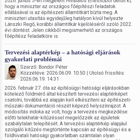
2026. június 5-én megjelent Hivatalos Értesítőből derült ki,
hogy a miniszter az országos főépítészi feladatok
ellátásával is az építészeti államtitkárt bízta meg. A
miniszteri utasítás egyidejűleg hatályon kívül helyezte
Lánszki Regő, korábbi államtitkár kijelöléséről szóló 2022.
évi döntést. Jelen cikkből megismerhető az országos
főépítész feladatköre is.
Tervezési alaptérkép – a hatósági eljárások
gyakorlati problémái
Szerző: Bondor Péter
Közzétéve: 2026.06.09. 10:50 | Utolsó frissítés:
2026.06.19. 14:31
2026. február 27. óta az építésügyi hatósági eljárásokban
kötelező földmérő által készített tervezési alaptérképet
csatolni, továbbá ez alapján kell elkészíteni az építészeti-
műszaki dokumentáció részét képező helyszínrajzot. A
módosítás indoka az volt, hogy a tervezés megkezdése
előtti telekhatár-kitűzéssel megelőzzék az épületek
szabálytalan telepítését. A tervezési alaptérkép alapjául
szolgáló kitűzés megtörténte kapcsán az építésügyi és a
földhivatali hatósági gyakorlatban számtalan olyan