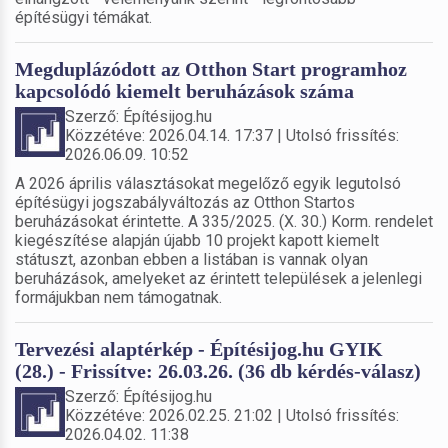
építésügyi témákat.
Megduplázódott az Otthon Start programhoz
kapcsolódó kiemelt beruházások száma
Szerző: Építésijog.hu
Közzétéve: 2026.04.14. 17:37 | Utolsó frissítés:
2026.06.09. 10:52
A 2026 április választásokat megelőző egyik legutolsó
építésügyi jogszabályváltozás az Otthon Startos
beruházásokat érintette. A 335/2025. (X. 30.) Korm. rendelet
kiegészítése alapján újabb 10 projekt kapott kiemelt
státuszt, azonban ebben a listában is vannak olyan
beruházások, amelyeket az érintett települések a jelenlegi
formájukban nem támogatnak.
Tervezési alaptérkép - Építésijog.hu GYIK
(28.) - Frissítve: 26.03.26. (36 db kérdés-válasz)
Szerző: Építésijog.hu
Közzétéve: 2026.02.25. 21:02 | Utolsó frissítés:
2026.04.02. 11:38