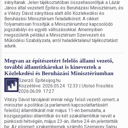
irányítanak. Jelen tájékoztatóban összehasonlítjuk a Lázár
János által vezetett Építési és Beruházási Minisztérium, és
a Vitézy Dávid irányítása alatt álló Közlekedési és
Beruházási Minisztérium feladatköreit. A cikket
folyamatosan frissítjük a Minisztériumhoz kapcsolódó
jogszabályi és egyéb változásokkal. Amennyiben
megszületik például a Minisztérium Szervezeti és
Működési Szabályzata, arról haladéktalanul tájékoztatást
adunk.
Megvan az építészetért felelős állami vezető,
további államtitkárokat is kineveztek a
Közlekedési és Beruházási Minisztériumban
Szerző: Építésijog.hu
Közzétéve: 2026.05.24. 12:33 | Utolsó frissítés:
2026.06.09. 17:27
Vitézy Dávid tárcájánál immár négy felső vezető ismert; a
miniszter a politikai (a parlamenti kapcsolattartásért
felelős) államtitkárát már május 11-én bemutatta, a
közigazgatási államtitkár és két szakállamtitkár nevét a
pünkösdi hétvégén, május 23-án, illetve 24-én jelentették
be. Az elismert szakembernek számító Szemerey Samu