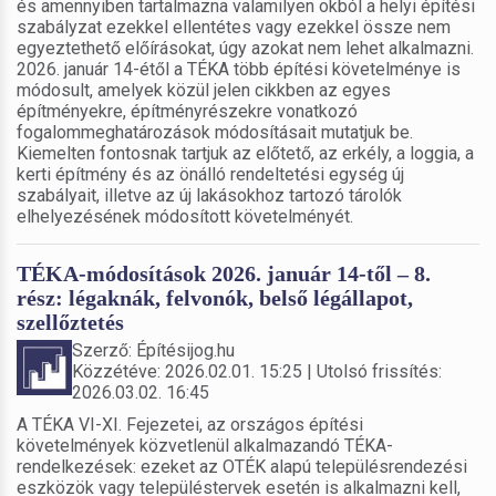
és amennyiben tartalmazna valamilyen okból a helyi építési
szabályzat ezekkel ellentétes vagy ezekkel össze nem
egyeztethető előírásokat, úgy azokat nem lehet alkalmazni.
2026. január 14-étől a TÉKA több építési követelménye is
módosult, amelyek közül jelen cikkben az egyes
építményekre, építményrészekre vonatkozó
fogalommeghatározások módosításait mutatjuk be.
Kiemelten fontosnak tartjuk az előtető, az erkély, a loggia, a
kerti építmény és az önálló rendeltetési egység új
szabályait, illetve az új lakásokhoz tartozó tárolók
elhelyezésének módosított követelményét.
TÉKA-módosítások 2026. január 14-től – 8.
rész: légaknák, felvonók, belső légállapot,
szellőztetés
Szerző: Építésijog.hu
Közzétéve: 2026.02.01. 15:25 | Utolsó frissítés:
2026.03.02. 16:45
A TÉKA VI-XI. Fejezetei, az országos építési
követelmények közvetlenül alkalmazandó TÉKA-
rendelkezések: ezeket az OTÉK alapú településrendezési
eszközök vagy településtervek esetén is alkalmazni kell,