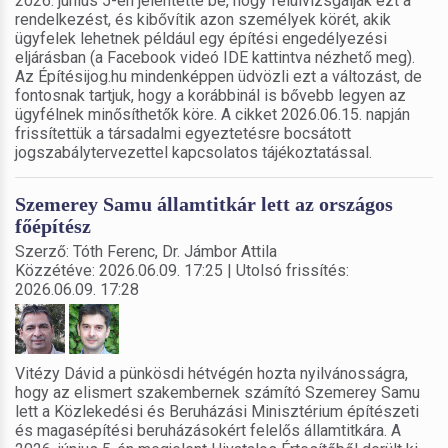
2026. június 5-én jelentette be, hogy felülvizsgálják ezt a
rendelkezést, és kibővítik azon személyek körét, akik
ügyfelek lehetnek például egy építési engedélyezési
eljárásban (a Facebook videó IDE kattintva nézhető meg).
Az Építésijog.hu mindenképpen üdvözli ezt a változást, de
fontosnak tartjuk, hogy a korábbinál is bővebb legyen az
ügyfélnek minősíthetők köre. A cikket 2026.06.15. napján
frissítettük a társadalmi egyeztetésre bocsátott
jogszabálytervezettel kapcsolatos tájékoztatással.
Szemerey Samu államtitkár lett az országos
főépítész
Szerző: Tóth Ferenc, Dr. Jámbor Attila
Közzétéve: 2026.06.09. 17:25 | Utolsó frissítés:
2026.06.09. 17:28
Vitézy Dávid a pünkösdi hétvégén hozta nyilvánosságra,
hogy az elismert szakembernek számító Szemerey Samu
lett a Közlekedési és Beruházási Minisztérium építészeti
és magasépítési beruházásokért felelős államtitkára. A