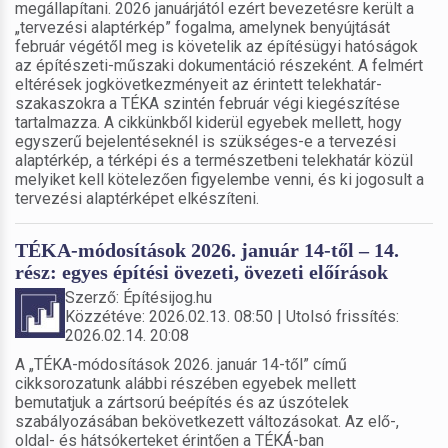
megállapítani. 2026 januárjától ezért bevezetésre került a
„tervezési alaptérkép” fogalma, amelynek benyújtását
február végétől meg is követelik az építésügyi hatóságok
az építészeti-műszaki dokumentáció részeként. A felmért
eltérések jogkövetkezményeit az érintett telekhatár-
szakaszokra a TÉKA szintén február végi kiegészítése
tartalmazza. A cikkünkből kiderül egyebek mellett, hogy
egyszerű bejelentéseknél is szükséges-e a tervezési
alaptérkép, a térképi és a természetbeni telekhatár közül
melyiket kell kötelezően figyelembe venni, és ki jogosult a
tervezési alaptérképet elkészíteni.
TÉKA-módosítások 2026. január 14-től – 14.
rész: egyes építési övezeti, övezeti előírások
Szerző: Építésijog.hu
Közzétéve: 2026.02.13. 08:50 | Utolsó frissítés:
2026.02.14. 20:08
A „TÉKA-módosítások 2026. január 14-től” című
cikksorozatunk alábbi részében egyebek mellett
bemutatjuk a zártsorú beépítés és az úszótelek
szabályozásában bekövetkezett változásokat. Az elő-,
oldal- és hátsókerteket érintően a TÉKÁ-ban