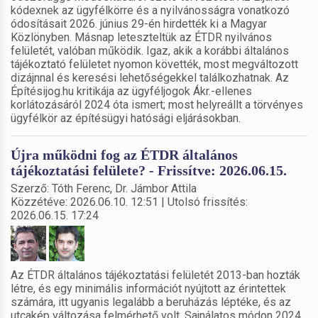
kódexnek az ügyfélkörre és a nyilvánosságra vonatkozó
ódosításait 2026. június 29-én hirdették ki a Magyar
Közlönyben. Másnap leteszteltük az ÉTDR nyilvános
felületét, valóban működik. Igaz, akik a korábbi általános
tájékoztató felületet nyomon követték, most megváltozott
dizájnnal és keresési lehetőségekkel találkozhatnak. Az
Építésijog.hu kritikája az ügyféljogok Ákr.-ellenes
korlátozásáról 2024 óta ismert; most helyreállt a törvényes
ügyfélkör az építésügyi hatósági eljárásokban.
Újra működni fog az ÉTDR általános
tájékoztatási felülete? - Frissítve: 2026.06.15.
Szerző: Tóth Ferenc, Dr. Jámbor Attila
Közzétéve: 2026.06.10. 12:51 | Utolsó frissítés:
2026.06.15. 17:24
Az ÉTDR általános tájékoztatási felületét 2013-ban hozták
létre, és egy minimális információt nyújtott az érintettek
számára, itt ugyanis legalább a beruházás léptéke, és az
utcakép változása felmérhető volt. Sajnálatos módon 2024.