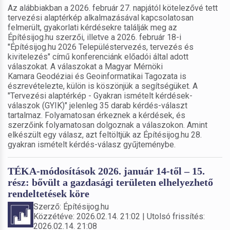
Az alábbiakban a 2026. február 27. napjától kötelezővé tett
tervezési alaptérkép alkalmazásával kapcsolatosan
felmerült, gyakorlati kérdésekre találják meg az
Építésijog.hu szerzői, illetve a 2026. február 18-i
"Építésijog.hu 2026 Településtervezés, tervezés és
kivitelezés" című konferenciánk előadói által adott
válaszokat. A válaszokat a Magyar Mérnöki
Kamara Geodéziai és Geoinformatikai Tagozata is
észrevételezte, külön is köszönjük a segítségüket. A
"Tervezési alaptérkép - Gyakran ismételt kérdések-
válaszok (GYIK)" jelenleg 35 darab kérdés-választ
tartalmaz. Folyamatosan érkeznek a kérdések, és
szerzőink folyamatosan dolgoznak a válaszokon. Amint
elkészült egy válasz, azt feltöltjük az Építésijog.hu 28.
gyakran ismételt kérdés-válasz gyűjteménybe.
TÉKA-módosítások 2026. január 14-től – 15.
rész: bővült a gazdasági területen elhelyezhető
rendeltetések köre
Szerző: Építésijog.hu
Közzétéve: 2026.02.14. 21:02 | Utolsó frissítés:
2026.02.14. 21:08