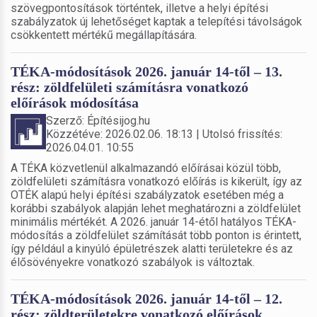
szövegpontosítások történtek, illetve a helyi építési
szabályzatok új lehetőséget kaptak a telepítési távolságok
csökkentett mértékű megállapítására.
TÉKA-módosítások 2026. január 14-től – 13.
rész: zöldfelületi számításra vonatkozó
előírások módosítása
Szerző: Építésijog.hu
Közzétéve: 2026.02.06. 18:13 | Utolsó frissítés:
2026.04.01. 10:55
A TÉKA közvetlenül alkalmazandó előírásai közül több,
zöldfelületi számításra vonatkozó előírás is kikerült, így az
OTÉK alapú helyi építési szabályzatok esetében még a
korábbi szabályok alapján lehet meghatározni a zöldfelület
minimális mértékét. A 2026. január 14-étől hatályos TÉKA-
módosítás a zöldfelület számítását több ponton is érintett,
így például a kinyúló épületrészek alatti területekre és az
élősövényekre vonatkozó szabályok is változtak.
TÉKA-módosítások 2026. január 14-től – 12.
rész: zöldterületekre vonatkozó előírások