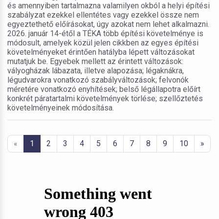
és amennyiben tartalmazna valamilyen okból a helyi építési
szabályzat ezekkel ellentétes vagy ezekkel össze nem
egyeztethető előírásokat, úgy azokat nem lehet alkalmazni.
2026. január 14-étől a TÉKA több építési követelménye is
módosult, amelyek közül jelen cikkben az egyes építési
követelményeket érintően hatályba lépett változásokat
mutatjuk be. Egyebek mellett az érintett változások:
vályogházak lábazata, illetve alapozása; légaknákra,
légudvarokra vonatkozó szabályváltozások; felvonók
méretére vonatkozó enyhítések; belső légállapotra előírt
konkrét páratartalmi követelmények törlése; szellőztetés
követelményeinek módosítása.
«
1
2
3
4
5
6
7
8
9
10
»