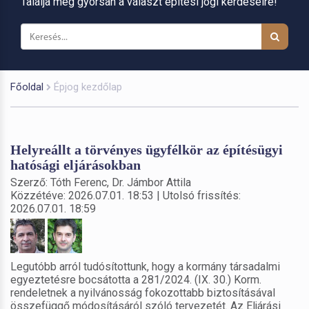
Találja meg gyorsan a választ építési jogi kérdéseire!
Főoldal
Épjog kezdőlap
Helyreállt a törvényes ügyfélkör az építésügyi
hatósági eljárásokban
Szerző: Tóth Ferenc, Dr. Jámbor Attila
Közzétéve: 2026.07.01. 18:53 | Utolsó frissítés:
2026.07.01. 18:59
Legutóbb arról tudósítottunk, hogy a kormány társadalmi
egyeztetésre bocsátotta a 281/2024. (IX. 30.) Korm.
rendeletnek a nyilvánosság fokozottabb biztosításával
összefüggő módosításáról szóló tervezetét. Az Eljárási