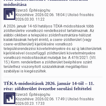
módosítása
Szerző: Építésijog.hu
Közzétéve: 2026.02.06. 18:04 | Utolsó frissítés:
2026.03.30. 11:22
A 2026. január 14-től hatályos TÉKA-módosítások több
zöldterületre vonatkozó rendelkezést tartalmaznak. Az
alábbi cikkben a települési zöldinfrastruktúra-hálózat
kialakításának helyét érintő, a csere-zöldterület (vagy
csere-erdőterület) kijelölésére vonatkozó
településrendezési követelményekre és az új lakóterületek
kijelölésével összefüggő zöldterületi követelményekre
vonatkozó módosításokat mutatjuk be. A 419/2021. (VII.
15.) Korm. rendeletben a zöldterület beépítésre szánt
területhez viszonyított százalékának megállapítási
szabályai is kiegészültek.
TÉKA-módosítások 2026. január 14-től – 11.
rész: zöldterület övezetbe sorolási feltételei
Szerző: Építésijog.hu
Közzétéve: 2026.02.06. 17:49 | Utolsó frissítés:
2026.03.23. 17:33