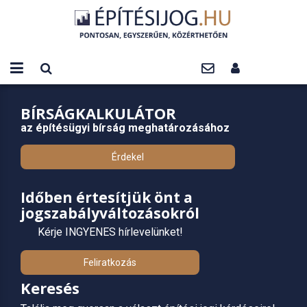
BÍRSÁGKALKULÁTOR
az építésügyi bírság meghatározásához
Érdekel
Időben értesítjük önt a
jogszabályváltozásokról
Kérje INGYENES hírlevelünket!
Feliratkozás
Keresés