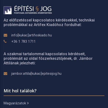
Az előfizetéssel kapcsolatos kérdésekkel, technikai
problémákkal az Artifex Kiadóhoz fordulhat:
info[kukac]artifexkiado.hu
+36 1 783 1711
A szakmai tartalommal kapcsolatos kérdéseit,
problémáit az oldal főszerkesztőjének, dr. Jámbor
Attilának jelezheti:
jambor.attila[kukac]epitesijog.hu
Mit hol találok?
Magyarázatok