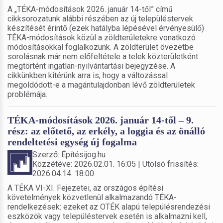
A „TÉKA-módosítások 2026. január 14-től” című
cikksorozatunk alábbi részében az új településtervek
készítését érintő (ezek hatályba lépésével érvényesülő)
TÉKA-módosítások közül a zöldterületekre vonatkozó
módosításokkal foglalkozunk. A zöldterület övezetbe
sorolásnak már nem előfeltétele a telek közterületként
megtörtént ingatlan-nyilvántartási bejegyzése. A
cikkünkben kitérünk arra is, hogy a változással
megoldódott-e a magántulajdonban lévő zöldterületek
problémája.
TÉKA-módosítások 2026. január 14-től – 9.
rész: az előtető, az erkély, a loggia és az önálló
rendeltetési egység új fogalma
Szerző: Építésijog.hu
Közzétéve: 2026.02.01. 16:05 | Utolsó frissítés:
2026.04.14. 18:00
A TÉKA VI-XI. Fejezetei, az országos építési
követelmények közvetlenül alkalmazandó TÉKA-
rendelkezések: ezeket az OTÉK alapú településrendezési
eszközök vagy településtervek esetén is alkalmazni kell,