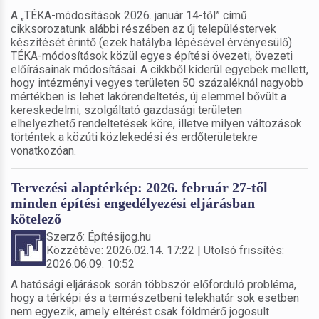
A „TÉKA-módosítások 2026. január 14-től” című
cikksorozatunk alábbi részében az új településtervek
készítését érintő (ezek hatályba lépésével érvényesülő)
TÉKA-módosítások közül egyes építési övezeti, övezeti
előírásainak módosításai. A cikkből kiderül egyebek mellett,
hogy intézményi vegyes területen 50 százaléknál nagyobb
mértékben is lehet lakórendeltetés, új elemmel bővült a
kereskedelmi, szolgáltató gazdasági területen
elhelyezhető rendeltetések köre, illetve milyen változások
történtek a közúti közlekedési és erdőterületekre
vonatkozóan.
Tervezési alaptérkép: 2026. február 27-től
minden építési engedélyezési eljárásban
kötelező
Szerző: Építésijog.hu
Közzétéve: 2026.02.14. 17:22 | Utolsó frissítés:
2026.06.09. 10:52
A hatósági eljárások során többször előforduló probléma,
hogy a térképi és a természetbeni telekhatár sok esetben
nem egyezik, amely eltérést csak földmérő jogosult