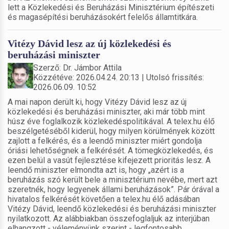
lett a Közlekedési és Beruházási Minisztérium építészeti
és magasépítési beruházásokért felelős államtitkára.
Vitézy Dávid lesz az új közlekedési és
beruházási miniszter
Szerző: Dr. Jámbor Attila
Közzétéve: 2026.04.24. 20:13 | Utolsó frissítés:
2026.06.09. 10:52
A mai napon derült ki, hogy Vitézy Dávid lesz az új
közlekedési és beruházási miniszter, aki már több mint
húsz éve foglalkozik közlekedéspolitikával. A telex.hu élő
beszélgetéséből kiderül, hogy milyen körülmények között
zajlott a felkérés, és a leendő miniszter miért gondolja
óriási lehetőségnek a felkérését. A tömegközlekedés, és
ezen belül a vasút fejlesztése kifejezett prioritás lesz. A
leendő miniszter elmondta azt is, hogy „azért is a
beruházás szó került bele a minisztérium nevébe, mert azt
szeretnék, hogy legyenek állami beruházások”. Pár órával a
hivatalos felkérését követően a telex.hu élő adásában
Vitézy Dávid, leendő közlekedési és beruházási miniszter
nyilatkozott. Az alábbiakban összefoglaljuk az interjúban
elhangzott - véleményünk szerint - legfontosabb