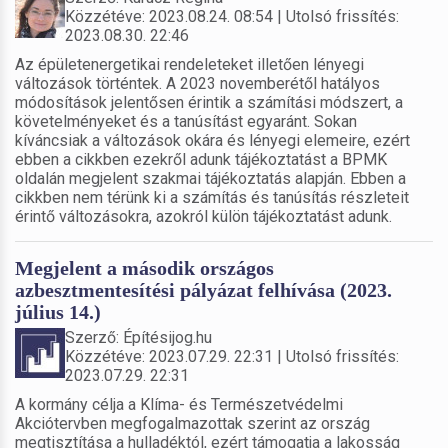
Közzétéve: 2023.08.24. 08:54 | Utolsó frissítés:
2023.08.30. 22:46
Az épületenergetikai rendeleteket illetően lényegi
változások történtek. A 2023 novemberétől hatályos
módosítások jelentősen érintik a számítási módszert, a
követelményeket és a tanúsítást egyaránt. Sokan
kíváncsiak a változások okára és lényegi elemeire, ezért
ebben a cikkben ezekről adunk tájékoztatást a BPMK
oldalán megjelent szakmai tájékoztatás alapján. Ebben a
cikkben nem térünk ki a számítás és tanúsítás részleteit
érintő változásokra, azokról külön tájékoztatást adunk.
Megjelent a második országos
azbesztmentesítési pályázat felhívása (2023.
július 14.)
Szerző: Építésijog.hu
Közzétéve: 2023.07.29. 22:31 | Utolsó frissítés:
2023.07.29. 22:31
A kormány célja a Klíma- és Természetvédelmi
Akciótervben megfogalmazottak szerint az ország
megtisztítása a hulladéktól, ezért támogatja a lakosság