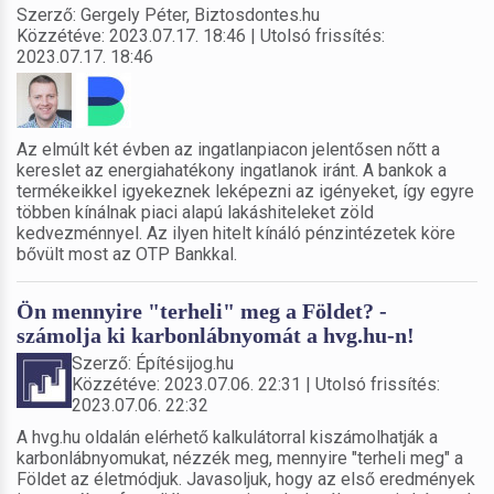
Szerző: Gergely Péter, Biztosdontes.hu
Közzétéve: 2023.07.17. 18:46 | Utolsó frissítés:
2023.07.17. 18:46
Az elmúlt két évben az ingatlanpiacon jelentősen nőtt a
kereslet az energiahatékony ingatlanok iránt. A bankok a
termékeikkel igyekeznek leképezni az igényeket, így egyre
többen kínálnak piaci alapú lakáshiteleket zöld
kedvezménnyel. Az ilyen hitelt kínáló pénzintézetek köre
bővült most az OTP Bankkal.
Ön mennyire "terheli" meg a Földet? -
számolja ki karbonlábnyomát a hvg.hu-n!
Szerző: Építésijog.hu
Közzétéve: 2023.07.06. 22:31 | Utolsó frissítés:
2023.07.06. 22:32
A hvg.hu oldalán elérhető kalkulátorral kiszámolhatják a
karbonlábnyomukat, nézzék meg, mennyire "terheli meg" a
Földet az életmódjuk. Javasoljuk, hogy az első eredmények