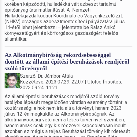
körében képződött, hulladékká vált azbeszt tartalmú
építőanyag ártalmatlanítását. A Nemzeti
Hulladékgazdálkodási Koordináló és Vagyonkezelő Zrt.
(NHKV) országos azbesztmentesítési pályázatára július
14-étől lehet jelentkezni – jelentette be Raisz Anikó
környezetügyért és körforgásos gazdaságért felelős
államtitkár.
Az Alkotmánybíróság rekordsebességgel
döntött az állami építési beruházások rendjéről
szóló törvényről
Szerző: Dr. Jámbor Attila
Közzétéve: 2023.07.29. 22:07 | Utolsó frissítés:
2023.09.24. 11:21
Az állami építési beruházások rendjéről szóló törvény
hatályba lépését megelőzően váratlan esemény történt: a
köztársasági elnök nem írta alá a törvényt, hanem 2023.
július 12-én megküldte az Alkotmánybíróságnak. Az
alkotmányossági vétó nem a teljes törvénnyel szemben,
hanem annak csak egy kis részével kapcsolatosan indult,
azonban ez mégis a teljes Beruházási törvény kihirdetését