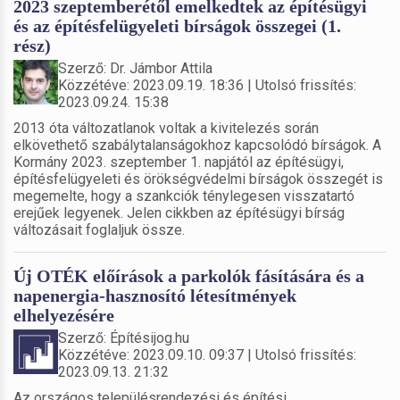
2023 szeptemberétől emelkedtek az építésügyi
és az építésfelügyeleti bírságok összegei (1.
rész)
Szerző: Dr. Jámbor Attila
Közzétéve: 2023.09.19. 18:36 | Utolsó frissítés:
2023.09.24. 15:38
2013 óta változatlanok voltak a kivitelezés során
elkövethető szabálytalanságokhoz kapcsolódó bírságok. A
Kormány 2023. szeptember 1. napjától az építésügyi,
építésfelügyeleti és örökségvédelmi bírságok összegét is
megemelte, hogy a szankciók ténylegesen visszatartó
erejűek legyenek. Jelen cikkben az építésügyi bírság
változásait foglaljuk össze.
Új OTÉK előírások a parkolók fásítására és a
napenergia-hasznosító létesítmények
elhelyezésére
Szerző: Építésijog.hu
Közzétéve: 2023.09.10. 09:37 | Utolsó frissítés:
2023.09.13. 21:32
Az országos településrendezési és építési