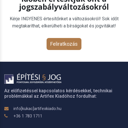
jogszabályváltozásokról
Kérje INGYENES értesítőnket a változásokról! Sok időt
megtakaríthat, elkerülheti a bírságokat és jogvitákat!
Feliratkozás
Az előfizetéssel kapcsolatos kérdésekkel, technikai
problémákkal az Artifex Kiadóhoz fordulhat:
info[kukac]artifexkiado.hu
+36 1 783 1711