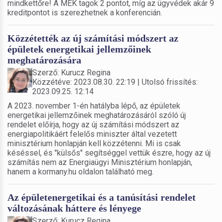
mindkettőre! A MÉK tagok 2 pontot, míg az ügyvédek akár 9
kreditpontot is szerezhetnek a konferencián.
Közzétették az új számítási módszert az
épületek energetikai jellemzőinek
meghatározására
Szerző: Kurucz Regina
Közzétéve: 2023.08.30. 22:19 | Utolsó frissítés:
2023.09.25. 12:14
A 2023. november 1-én hatályba lépő, az épületek
energetikai jellemzőinek meghatározásáról szóló új
rendelet előírja, hogy az új számítási módszert az
energiapolitikáért felelős miniszter által vezetett
minisztérium honlapján kell közzétenni. Mi is csak
késéssel, és "külsős" segítséggel vettük észre, hogy az új
számítás nem az Energiaügyi Minisztérium honlapján,
hanem a kormany.hu oldalon található meg.
Az épületenergetikai és a tanúsítási rendelet
változásának háttere és lényege
Szerző: Kurucz Regina