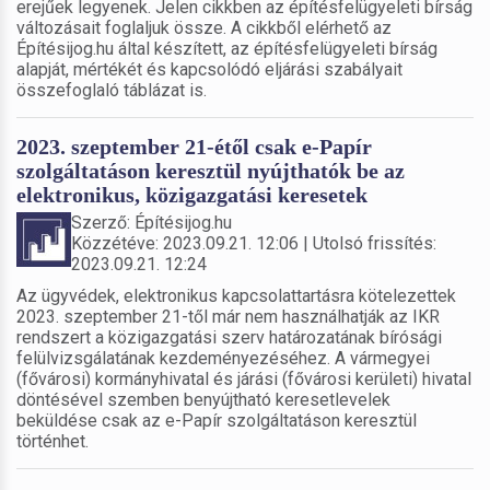
erejűek legyenek. Jelen cikkben az építésfelügyeleti bírság
változásait foglaljuk össze. A cikkből elérhető az
Építésijog.hu által készített, az építésfelügyeleti bírság
alapját, mértékét és kapcsolódó eljárási szabályait
összefoglaló táblázat is.
2023. szeptember 21-étől csak e-Papír
szolgáltatáson keresztül nyújthatók be az
elektronikus, közigazgatási keresetek
Szerző: Építésijog.hu
Közzétéve: 2023.09.21. 12:06 | Utolsó frissítés:
2023.09.21. 12:24
Az ügyvédek, elektronikus kapcsolattartásra kötelezettek
2023. szeptember 21-től már nem használhatják az IKR
rendszert a közigazgatási szerv határozatának bírósági
felülvizsgálatának kezdeményezéséhez. A vármegyei
(fővárosi) kormányhivatal és járási (fővárosi kerületi) hivatal
döntésével szemben benyújtható keresetlevelek
beküldése csak az e-Papír szolgáltatáson keresztül
történhet.