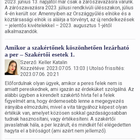
2023. június 13. napjától már csak a zárószavazásra várunk.
A zárószavazásra 2023. júliusi rendkívüli ülésszakon, július
4-én került sor. Amennyiben az Országgyűlés elnöke és a
köztársasági elnök is aláírja a törvényt, az új rendelkezések
– jelentős kivételekkel – 2023. augusztus 1-jétől
alkalmazandók.
Amikor a szakértőnek köszönhetően lezárható
a per – Szakértői esetek 1.
Szerző: Keller Katalin
Közzétéve: 2023.07.05. 13:03 | Utolsó frissítés:
2023.07.06. 20:21
Előfordulnak olyan ügyek, amikor a peres felek nem is
amiatt pereskednek, ami igazán az érdeküket szolgálná. Az
alábbi ügyben a kirendelt szakértő hívta fel a felek
figyelmét arra, hogy érdemesebb lenne a megegyezés
irányába elmozdulni, mivel a vita tárgyához képest olyan
értékük van, amelyet közösen sokkal gazdaságosabban
tudnak hasznosítani, vagy értékesíteni. A szakértői
javaslatnak hála, a per lezárult, és mindkét fél elégedetten
hagyta el a bíróságot (ami azért nem jellemző).