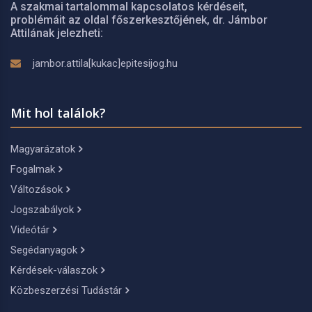
A szakmai tartalommal kapcsolatos kérdéseit,
problémáit az oldal főszerkesztőjének, dr. Jámbor
Attilának jelezheti:
jambor.attila[kukac]epitesijog.hu
Mit hol találok?
Magyarázatok
Fogalmak
Változások
Jogszabályok
Videótár
Segédanyagok
Kérdések-válaszok
Közbeszerzési Tudástár