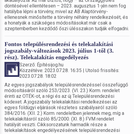
akadályozta. Az már biztos, hogy – az Országgyűlés
döntésével ellentétesen – 2023. augusztus 1-jén nem fog
hatályba lépni a törvény, mivel az AB Alaptörvény-
ellenesnek minősítette a törvény néhány rendelkezését, és
a honatyák a szükséges módosításokat már csak a
szeptemberben kezdődő őszi ülésszakon tudják elfogadni.
Fontos településrendezési és telekalakítási
jogszabály-változások 2023. július 1-től (3.
rész). Telekalakítás engedélyezés
Szerző: Építésijog.hu
Közzétéve: 2023.07.28. 16:35 | Utolsó frissítés:
2023.07.28. 18:02
Az egyes jogszabályok településrendezéssel összefüggő
módosításáról szóló 253/2023. (VI. 23.) Korm. rendelet
érinti az OTÉK-ot, a régi és az új Településrendezési
kódexet. A jogszabály telekalakítási rendelkezései az
egyes földügyi eljárások részletes szabályairól szóló
384/2016. (XII. 2.) Korm. rendeletben jelennek meg, míg a
telekalakításról szóló 85/2000. (XI. 8.) FVM rendelet
hatályát veszti. Cikksorozatunk harmadik része a
telekalakítások engedélyezésének településrendezési