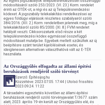
Az egyes jogszabályok településrendezéssel összefüggő
módosításáról szóló 253/2023. (VI. 23.) Korm. rendelet
érinti az OTÉK-ot, a régi és az új Településrendezési
kódexet. A jogszabály telekalakítási rendelkezései az
egyes földügyi eljárások részletes szabályairól szóló
384/2016. (XII. 2.) Korm. rendeletben jelennek meg, míg a
telekalakításról szóló 85/2000. (XI. 8.) FVM rendelet
hatályát veszti. Cikksorozatunk első része a két
településrendezési kódex egymással összefüggő
módosításait mutatja be. Egyebek mellett szűkültek az új
beépítésre szánt terület kijelölésének esetei, és
ideiglenesen alternatívan választhatóvá vált az E-TÉR
használata.
Az Országgyűlés elfogadta az állami építési
beruházások rendjéről szóló törvényt
Szerző: Építésijog.hu
Közzétéve: 2023.07.05. 17:44 | Utolsó frissítés:
2023.09.24. 11:22
A társadalmi egyeztetés követően az állami építési
beruházások rendjéről szóló törvényjavalat T/3677. szám
alatt, 2023. április 19-én került az Országgyűlés elé, és