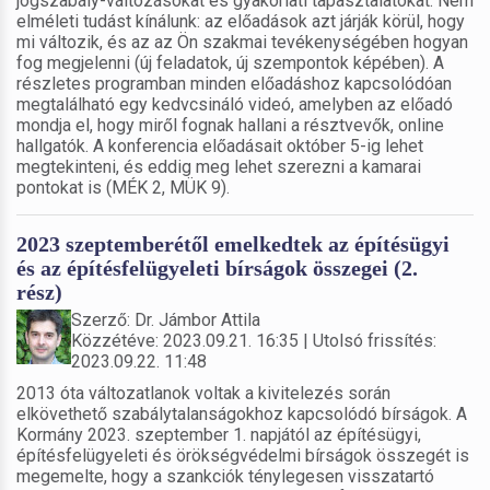
jogszabály-változásokat és gyakorlati tapasztalatokat. Nem
elméleti tudást kínálunk: az előadások azt járják körül, hogy
mi változik, és az az Ön szakmai tevékenységében hogyan
fog megjelenni (új feladatok, új szempontok képében). A
részletes programban minden előadáshoz kapcsolódóan
megtalálható egy kedvcsináló videó, amelyben az előadó
mondja el, hogy miről fognak hallani a résztvevők, online
hallgatók. A konferencia előadásait október 5-ig lehet
megtekinteni, és eddig meg lehet szerezni a kamarai
pontokat is (MÉK 2, MÜK 9).
2023 szeptemberétől emelkedtek az építésügyi
és az építésfelügyeleti bírságok összegei (2.
rész)
Szerző: Dr. Jámbor Attila
Közzétéve: 2023.09.21. 16:35 | Utolsó frissítés:
2023.09.22. 11:48
2013 óta változatlanok voltak a kivitelezés során
elkövethető szabálytalanságokhoz kapcsolódó bírságok. A
Kormány 2023. szeptember 1. napjától az építésügyi,
építésfelügyeleti és örökségvédelmi bírságok összegét is
megemelte, hogy a szankciók ténylegesen visszatartó