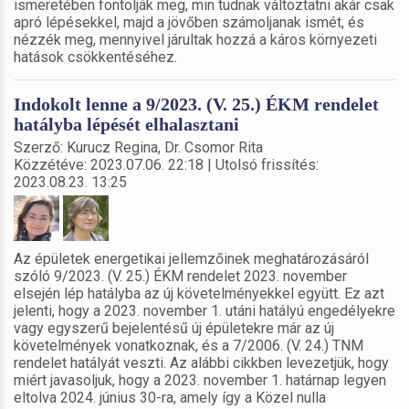
ismeretében fontolják meg, min tudnak változtatni akár csak
apró lépésekkel, majd a jövőben számoljanak ismét, és
nézzék meg, mennyivel járultak hozzá a káros környezeti
hatások csökkentéséhez.
Indokolt lenne a 9/2023. (V. 25.) ÉKM rendelet
hatályba lépését elhalasztani
Szerző: Kurucz Regina, Dr. Csomor Rita
Közzétéve: 2023.07.06. 22:18 | Utolsó frissítés:
2023.08.23. 13:25
Az épületek energetikai jellemzőinek meghatározásáról
szóló 9/2023. (V. 25.) ÉKM rendelet 2023. november
elsején lép hatályba az új követelményekkel együtt. Ez azt
jelenti, hogy a 2023. november 1. utáni hatályú engedélyekre
vagy egyszerű bejelentésű új épületekre már az új
követelmények vonatkoznak, és a 7/2006. (V. 24.) TNM
rendelet hatályát veszti. Az alábbi cikkben levezetjük, hogy
miért javasoljuk, hogy a 2023. november 1. határnap legyen
eltolva 2024. június 30-ra, amely így a Közel nulla