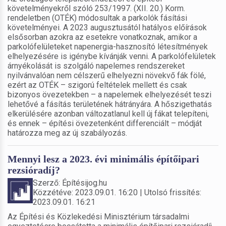
követelményekről szóló 253/1997. (XII. 20.) Korm.
rendeletben (OTÉK) módosultak a parkolók fásítási
követelményei. A 2023 augusztusától hatályos előírások
elsősorban azokra az esetekre vonatkoznak, amikor a
parkolófelületeket napenergia-hasznosító létesítmények
elhelyezésére is igénybe kívánják venni. A parkolófelületek
árnyékolását is szolgáló napelemes rendszereket
nyilvánvalóan nem célszerű elhelyezni növekvő fák fölé,
ezért az OTÉK – szigorú feltételek mellett és csak
bizonyos övezetekben – a napelemek elhelyezését teszi
lehetővé a fásítás területének hátrányára. A hőszigethatás
elkerülésére azonban változatlanul kell új fákat telepíteni,
és ennek – építési övezetenként differenciált – módját
határozza meg az új szabályozás.
Mennyi lesz a 2023. évi minimális építőipari
rezsióradíj?
Szerző: Építésijog.hu
Közzétéve: 2023.09.01. 16:20 | Utolsó frissítés:
2023.09.01. 16:21
Az Építési és Közlekedési Minisztérium társadalmi