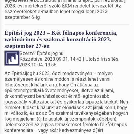
egyeztetésre bocsátotta a minimális építőipari rezsióradíj
2023. évi mértékéről szóló ÉKM rendelet tervezetét. Az
észrevételeket e-mailben lehet megküldeni 2023.
szeptember 6-ig.
Építési jog 2023 – Két félnapos konferencia,
webinárium és szakmai konzultáció 2023.
szeptember 27-én
Szerző: Építésijog.hu
Közzétéve: 2023.09.01. 14:42 | Utolsó frissítés:
2023.10.04. 19:56
Az Építésijog.hu 2023. őszi rendezvényén – melyen
személyesen és online módon is részt lehet venni –
lehetőséget kínálunk arra, hogy Ön átlássa az
épületenergetikai követelményeket, illetve az állami,
önkormányzati beruházásokat érintő legfontosabb
jogszabály-változásokat és gyakorlati tapasztalatokat. Nem
elméleti tudást kínálunk: az előadások azt járják körül, hogy
mi változik, és az az Ön szakmai tevékenységében hogyan
fog megjelenni (új feladatok, új szempontok képében).
Jelentkezzen az egyes témaköröket felölelő fél-fél napos
konferenciára – vagy akár kedvezményes díjért