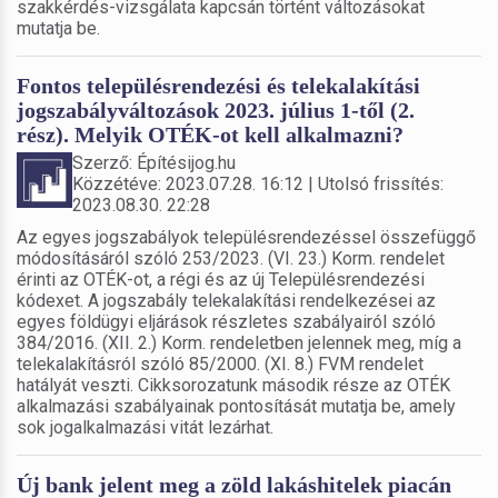
szakkérdés-vizsgálata kapcsán történt változásokat
mutatja be.
Fontos településrendezési és telekalakítási
jogszabályváltozások 2023. július 1-től (2.
rész). Melyik OTÉK-ot kell alkalmazni?
Szerző: Építésijog.hu
Közzétéve: 2023.07.28. 16:12 | Utolsó frissítés:
2023.08.30. 22:28
Az egyes jogszabályok településrendezéssel összefüggő
módosításáról szóló 253/2023. (VI. 23.) Korm. rendelet
érinti az OTÉK-ot, a régi és az új Településrendezési
kódexet. A jogszabály telekalakítási rendelkezései az
egyes földügyi eljárások részletes szabályairól szóló
384/2016. (XII. 2.) Korm. rendeletben jelennek meg, míg a
telekalakításról szóló 85/2000. (XI. 8.) FVM rendelet
hatályát veszti. Cikksorozatunk második része az OTÉK
alkalmazási szabályainak pontosítását mutatja be, amely
sok jogalkalmazási vitát lezárhat.
Új bank jelent meg a zöld lakáshitelek piacán