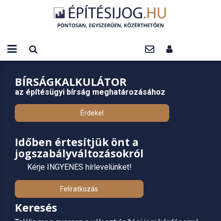
BÍRSÁGKALKULÁTOR
az építésügyi bírság meghatározásához
Érdekel
Időben értesítjük önt a
jogszabályváltozásokról
Kérje INGYENES hírlevelünket!
Feliratkozás
Keresés