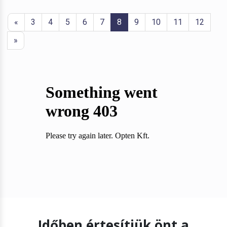
«
3
4
5
6
7
8
9
10
11
12
»
Időben értesítjük önt a