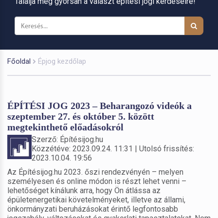
Találja meg gyorsan a választ építési jogi kérdéseire!
Főoldal
Épjog kezdőlap
ÉPÍTÉSI JOG 2023 – Beharangozó videók a
szeptember 27. és október 5. között
megtekinthető előadásokról
Szerző: Építésijog.hu
Közzétéve: 2023.09.24. 11:31 | Utolsó frissítés:
2023.10.04. 19:56
Az Építésijog.hu 2023. őszi rendezvényén – melyen
személyesen és online módon is részt lehet venni –
lehetőséget kínálunk arra, hogy Ön átlássa az
épületenergetikai követelményeket, illetve az állami,
önkormányzati beruházásokat érintő legfontosabb