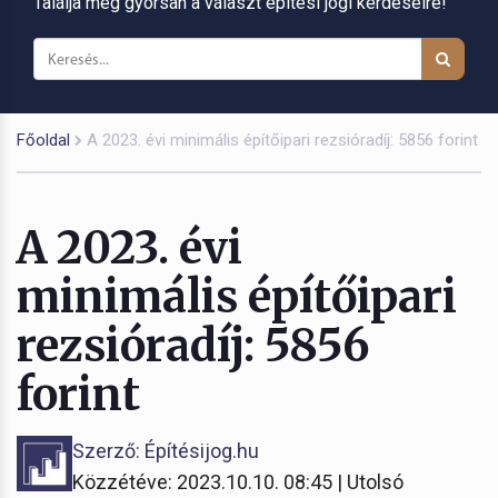
Találja meg gyorsan a választ építési jogi kérdéseire!
Főoldal
A 2023. évi minimális építőipari rezsióradíj: 5856 forint
A 2023. évi
minimális építőipari
rezsióradíj: 5856
forint
Szerző: Építésijog.hu
Közzétéve: 2023.10.10. 08:45 | Utolsó