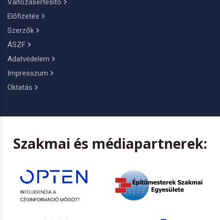
Változásértesítő
Előfizetés
Szerzők
ÁSZF
Adatvédelem
Impresszum
Oktatás
Szakmai és médiapartnerek: