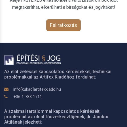
Kérje INGYENES értesítőnket a változásokról! Sok időt
megtakaríthat, elkerülheti a bírságokat és jogvitákat!
Feliratkozás
Az előfizetéssel kapcsolatos kérdésekkel, technikai
problémákkal az Artifex Kiadóhoz fordulhat:
info[kukac]artifexkiado.hu
+36 1 783 1711
A szakmai tartalommal kapcsolatos kérdéseit,
problémáit az oldal főszerkesztőjének, dr. Jámbor
Attilának jelezheti: