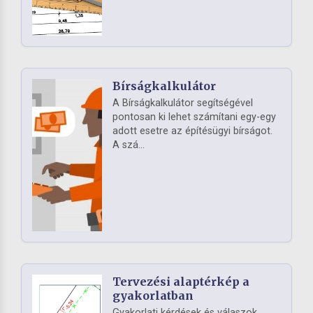
Bírságkalkulátor
A Bírságkalkulátor segítségével
pontosan ki lehet számítani egy-egy
adott esetre az építésügyi bírságot.
A szá...
Tervezési alaptérkép a
gyakorlatban
Gyakorlati kérdések és válaszok,