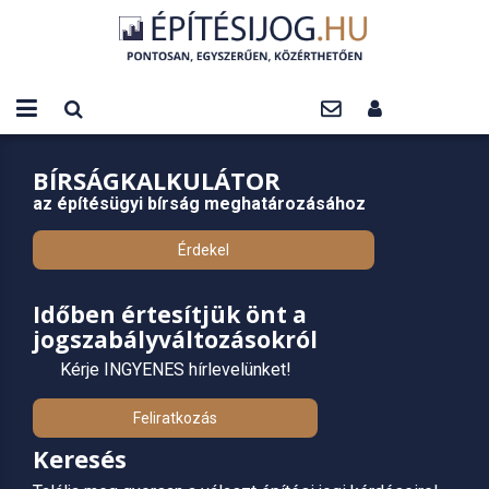
BÍRSÁGKALKULÁTOR
az építésügyi bírság meghatározásához
Érdekel
Időben értesítjük önt a
jogszabályváltozásokról
Kérje INGYENES hírlevelünket!
Feliratkozás
Keresés