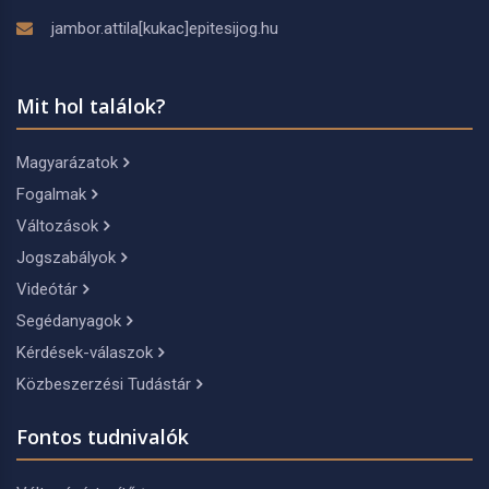
jambor.attila[kukac]epitesijog.hu
Mit hol találok?
Magyarázatok
Fogalmak
Változások
Jogszabályok
Videótár
Segédanyagok
Kérdések-válaszok
Közbeszerzési Tudástár
Fontos tudnivalók