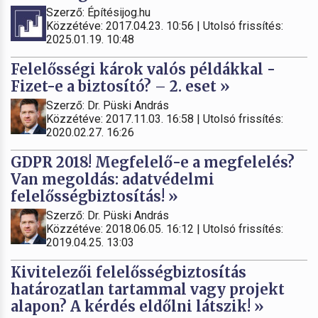
Szerző: Építésijog.hu
Közzétéve: 2017.04.23. 10:56 | Utolsó frissítés:
2025.01.19. 10:48
Felelősségi károk valós példákkal -
Fizet-e a biztosító? – 2. eset »
Szerző: Dr. Püski András
Közzétéve: 2017.11.03. 16:58 | Utolsó frissítés:
2020.02.27. 16:26
GDPR 2018! Megfelelő-e a megfelelés?
Van megoldás: adatvédelmi
felelősségbiztosítás! »
Szerző: Dr. Püski András
Közzétéve: 2018.06.05. 16:12 | Utolsó frissítés:
2019.04.25. 13:03
Kivitelezői felelősségbiztosítás
határozatlan tartammal vagy projekt
alapon? A kérdés eldőlni látszik! »