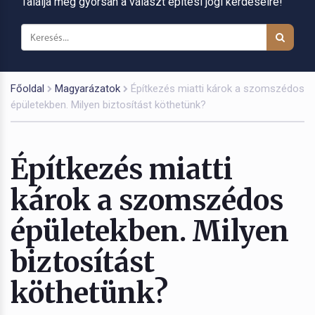
Találja meg gyorsan a választ építési jogi kérdéseire!
Főoldal
Magyarázatok
Építkezés miatti károk a szomszédos
épületekben. Milyen biztosítást köthetünk?
Építkezés miatti
károk a szomszédos
épületekben. Milyen
biztosítást
köthetünk?