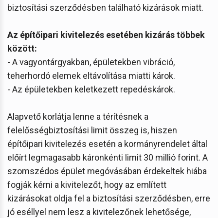
biztosítási szerződésben található kizárások miatt.
Az építőipari kivitelezés esetében kizárás többek
között:
- A vagyontárgyakban, épületekben vibráció,
teherhordó elemek eltávolítása miatti károk.
- Az épületekben keletkezett repedéskárok.
Alapvető korlátja lenne a térítésnek a
felelősségbiztosítási limit összeg is, hiszen
építőipari kivitelezés esetén a kormányrendelet által
előírt legmagasabb káronkénti limit 30 millió forint. A
szomszédos épület megóvásában érdekeltek hiába
fogják kérni a kivitelezőt, hogy az említett
kizárásokat oldja fel a biztosítási szerződésben, erre
jó eséllyel nem lesz a kivitelezőnek lehetősége,