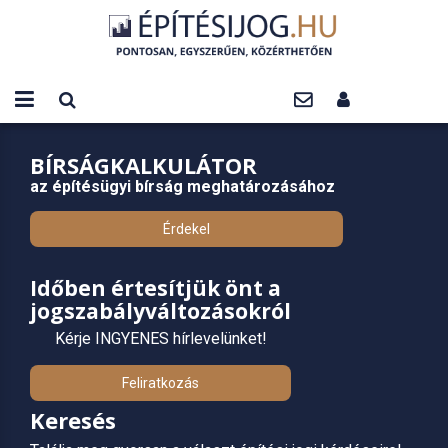
BÍRSÁGKALKULÁTOR
az építésügyi bírság meghatározásához
Érdekel
Időben értesítjük önt a
jogszabályváltozásokról
Kérje INGYENES hírlevelünket!
Feliratkozás
Keresés