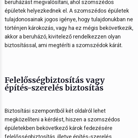
beruházást megvalósítani, ahol szomszédos
épületek helyezkednek el. A szomszédos épületek
tulajdonosainak jogos igénye, hogy tulajdonukban ne
történjen károkozás, vagy ha ez mégis bekövetkezik,
akkor a beruházó, kivitelező rendelkezzen olyan
biztosítással, ami megtéríti a szomszédok kárát.
Felelősségbiztosítás vagy
építés-szerelés biztosítás
Biztosítási szempontból két oldalról lehet
megközelíteni a kérdést, hiszen a szomszédos
épületekben bekövetkező károk fedezésére
felelősségbiztosítás, illetve építés-szerelés