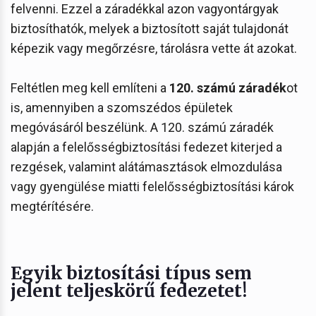
felvenni. Ezzel a záradékkal azon vagyontárgyak
biztosíthatók, melyek a biztosított saját tulajdonát
képezik vagy megőrzésre, tárolásra vette át azokat.
Feltétlen meg kell említeni a
120. számú záradék
ot
is, amennyiben a szomszédos épületek
megóvásáról beszélünk. A 120. számú záradék
alapján a felelősségbiztosítási fedezet kiterjed a
rezgések, valamint alátámasztások elmozdulása
vagy gyengülése miatti felelősségbiztosítási károk
megtérítésére.
Egyik biztosítási típus sem
jelent teljeskörű fedezetet!