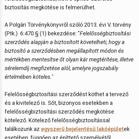
biztosítás megkötése is felmerülhet.
A Polgári Törvénykönyvről szóló 2013. évi V. törvény
(Ptk.) 6:470 § (1) bekezdése: "
Felelősségbiztosítási
szerződés alapján a biztosított követelheti, hogy a
biztosító a szerződésben megállapított módon és
mértékben mentesítse őt olyan kár megtérítése, illetve
sérelemdíj megfizetése alól, amelyre jogszabály
értelmében köteles."
Felelősségbiztosítási szerződést köthet a tervező
és a kivitelező is. Sőt, bizonyos esetekben a
felelősségbiztosítási szerződés megkötése
kötelező. Kötelező felelősségbiztosítással
találkozunk az
egyszerű bejelentésű lakóépület
ek
esetében, függően az építtető személyétől.