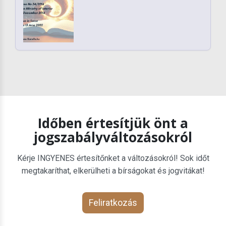
Időben értesítjük önt a
jogszabályváltozásokról
Kérje INGYENES értesítőnket a változásokról! Sok időt
megtakaríthat, elkerülheti a bírságokat és jogvitákat!
Feliratkozás