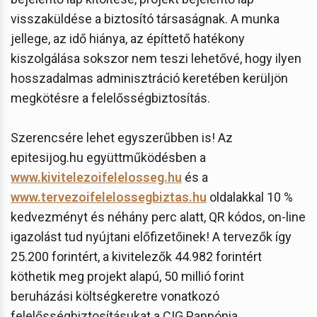
visszaküldése a biztosító társaságnak. A munka
jellege, az idő hiánya, az építtető hatékony
kiszolgálása sokszor nem teszi lehetővé, hogy ilyen
hosszadalmas adminisztráció keretében kerüljön
megkötésre a felelősségbiztosítás.
Szerencsére lehet egyszerűbben is! Az
epitesijog.hu együttműködésben a
www.kivitelezoifelelosseg.hu
és a
www.tervezoifelelossegbiztas.hu
oldalakkal 10 %
kedvezményt és néhány perc alatt, QR kódos, on-line
igazolást tud nyújtani előfizetőinek! A tervezők így
25.200 forintért, a kivitelezők 44.982 forintért
köthetik meg projekt alapú, 50 millió forint
beruházási költségkeretre vonatkozó
felelősségbiztosításukat a CIG Pannónia