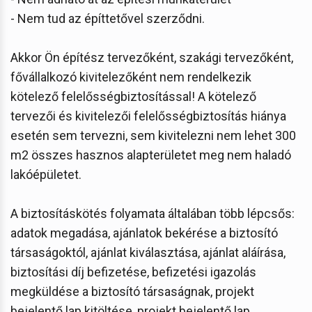
- Nem tud az építtetővel szerződni.
Akkor Ön építész tervezőként, szakági tervezőként,
fővállalkozó kivitelezőként nem rendelkezik
kötelező felelősségbiztosítással! A kötelező
tervezői és kivitelezői felelősségbiztosítás hiánya
esetén sem tervezni, sem kivitelezni nem lehet 300
m2 összes hasznos alapterületet meg nem haladó
lakóépületet.
A biztosításkötés folyamata általában több lépcsős:
adatok megadása, ajánlatok bekérése a biztosító
társaságoktól, ajánlat kiválasztása, ajánlat aláírása,
biztosítási díj befizetése, befizetési igazolás
megküldése a biztosító társaságnak, projekt
bejelentő lap kitöltése, projekt bejelentő lap