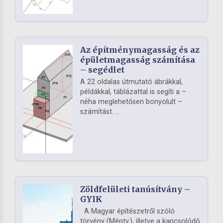
Az építménymagasság és az
épületmagasság számítása
– segédlet
A 22 oldalas útmutató ábrákkal,
példákkal, táblázattal is segíti a –
néha meglehetősen bonyolult –
számítást. ...
Zöldfelületi tanúsítvány –
GYIK
A Magyar építészetről szóló
törvény (Méptv.), illetve a kapcsolódó