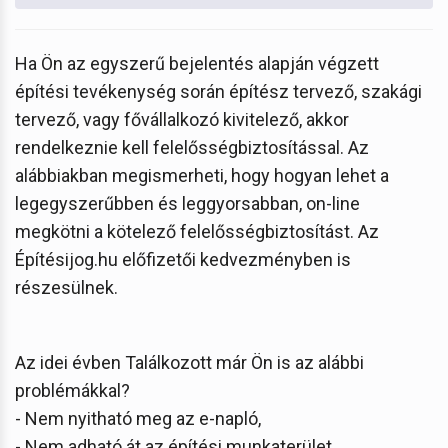
Ha Ön az egyszerű bejelentés alapján végzett
építési tevékenység során építész tervező, szakági
tervező, vagy fővállalkozó kivitelező, akkor
rendelkeznie kell felelősségbiztosítással. Az
alábbiakban megismerheti, hogy hogyan lehet a
legegyszerűbben és leggyorsabban, on-line
megkötni a kötelező felelősségbiztosítást. Az
Építésijog.hu előfizetői kedvezményben is
részesülnek.
Az idei évben Találkozott már Ön is az alábbi
problémákkal?
- Nem nyitható meg az e-napló,
- Nem adható át az építési munkaterület