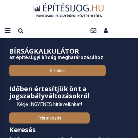
BÍRSÁGKALKULÁTOR
az építésügyi bírság meghatározásához
Érdekel
Időben értesítjük önt a
jogszabályváltozásokról
Kérje INGYENES hírlevelünket!
Feliratkozás
Keresés