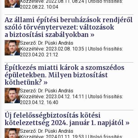
Közzétéve: 2022.08.11. 08:24 | Utolsó frissítés:
2022.08.22. 10:04
Az állami építési beruházások rendjéről
szóló törvénytervezet: változások
a biztosítási szabályokban »
Szerző: Dr. Püski András
Közzétéve: 2023.02.08. 10:35 | Utolsó frissítés:
2023.04.20. 21:12
Építkezés miatti károk a szomszédos
épületekben. Milyen biztosítást
köthetünk? »
Szerző: Dr. Püski András
Közzétéve: 2023.04.12. 14:11 | Utolsó frissítés:
2023.04.12. 16:40
Új felelősségbiztosítás kötési
kötelezettség 2024. január 1. napjától »
Szerző: Dr. Püski András
Közzétéve: 2024.01.11. 19:53 | Utolsó frissítés: