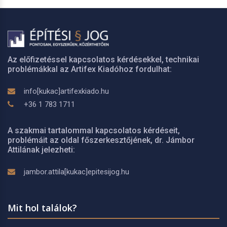
Az előfizetéssel kapcsolatos kérdésekkel, technikai
problémákkal az Artifex Kiadóhoz fordulhat:
info[kukac]artifexkiado.hu
+36 1 783 1711
A szakmai tartalommal kapcsolatos kérdéseit,
problémáit az oldal főszerkesztőjének, dr. Jámbor
Attilának jelezheti:
jambor.attila[kukac]epitesijog.hu
Mit hol találok?