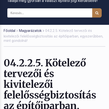
Találja meg gyorsan a választ építési jogi kérdéseire!
Főoldal
Magyarázatok
04.2.2.5. Kötelező tervezői és
kivitelezői felelősségbiztosítás az építőiparban, egyszerűbben,
mint gondolná!
04.2.2.5. Kötelező
tervezői és
kivitelezői
felelősségbiztosítás
az építőiparban,