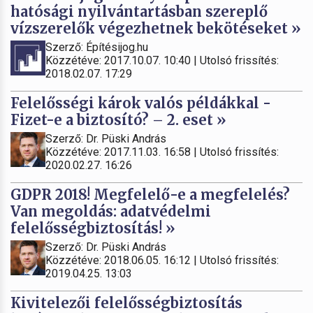
hatósági nyilvántartásban szereplő
vízszerelők végezhetnek bekötéseket »
Szerző: Építésijog.hu
Közzétéve: 2017.10.07. 10:40 | Utolsó frissítés:
2018.02.07. 17:29
Felelősségi károk valós példákkal -
Fizet-e a biztosító? – 2. eset »
Szerző: Dr. Püski András
Közzétéve: 2017.11.03. 16:58 | Utolsó frissítés:
2020.02.27. 16:26
GDPR 2018! Megfelelő-e a megfelelés?
Van megoldás: adatvédelmi
felelősségbiztosítás! »
Szerző: Dr. Püski András
Közzétéve: 2018.06.05. 16:12 | Utolsó frissítés:
2019.04.25. 13:03
Kivitelezői felelősségbiztosítás