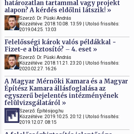
határozatlan tartammal vagy projekt
alapon? A kérdés eldőlni látszik! »
Szerző: Dr. Püski András
Közzétéve: 2018.10.08. 13:59 | Utolsó frissítés:
2019.04.25. 13:03
Felelősségi károk valós példákkal -
Fizet-e a biztosító? – 4. eset »
Szerző: Dr. Püski András
Közzétéve: 2018.11.21. 23:20 | Utolsó frissítés:
2020.02.27. 16:26
A Magyar Mérnöki Kamara és a Magyar
Építész Kamara állásfoglalása az
egyszerű bejelentés intézményének
felülvizsgálatáról »
Szerző: Építésijog.hu
Közzétéve: 2019.10.25. 20:12 | Utolsó frissítés:
2019.12.07. 08:15