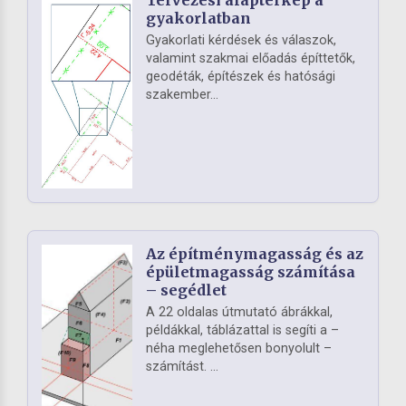
Tervezési alaptérkép a
gyakorlatban
Gyakorlati kérdések és válaszok,
valamint szakmai előadás építtetők,
geodéták, építészek és hatósági
szakember...
Az építménymagasság és az
épületmagasság számítása
– segédlet
A 22 oldalas útmutató ábrákkal,
példákkal, táblázattal is segíti a –
néha meglehetősen bonyolult –
számítást. ...