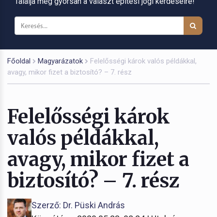
Találja meg gyorsan a választ építési jogi kérdéseire!
Főoldal
Magyarázatok
Felelősségi károk valós példákkal,
avagy, mikor fizet a biztosító? – 7. rész
Felelősségi károk
valós példákkal,
avagy, mikor fizet a
biztosító? – 7. rész
Szerző: Dr. Püski András