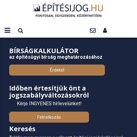
BÍRSÁGKALKULÁTOR
az építésügyi bírság meghatározásához
Érdekel
Időben értesítjük önt a
jogszabályváltozásokról
Kérje INGYENES hírlevelünket!
Feliratkozás
Keresés