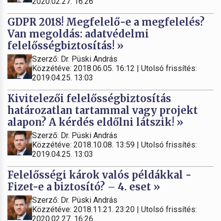
2020.02.27. 16:26
GDPR 2018! Megfelelő-e a megfelelés?
Van megoldás: adatvédelmi
felelősségbiztosítás! »
Szerző: Dr. Püski András
Közzétéve: 2018.06.05. 16:12 | Utolsó frissítés:
2019.04.25. 13:03
Kivitelezői felelősségbiztosítás
határozatlan tartammal vagy projekt
alapon? A kérdés eldőlni látszik! »
Szerző: Dr. Püski András
Közzétéve: 2018.10.08. 13:59 | Utolsó frissítés:
2019.04.25. 13:03
Felelősségi károk valós példákkal -
Fizet-e a biztosító? – 4. eset »
Szerző: Dr. Püski András
Közzétéve: 2018.11.21. 23:20 | Utolsó frissítés:
2020.02.27. 16:26