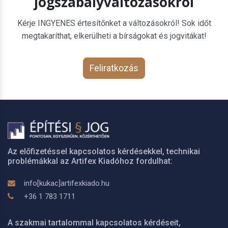
jogszabályváltozásokról
Kérje INGYENES értesítőnket a változásokról! Sok időt
megtakaríthat, elkerülheti a bírságokat és jogvitákat!
Feliratkozás
Az előfizetéssel kapcsolatos kérdésekkel, technikai
problémákkal az Artifex Kiadóhoz fordulhat:
info[kukac]artifexkiado.hu
+36 1 783 1711
A szakmai tartalommal kapcsolatos kérdéseit,