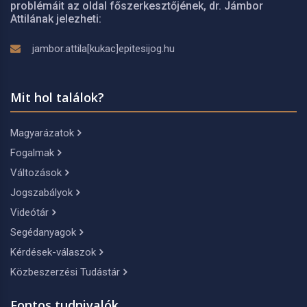
problémáit az oldal főszerkesztőjének, dr. Jámbor
Attilának jelezheti:
jambor.attila[kukac]epitesijog.hu
Mit hol találok?
Magyarázatok
Fogalmak
Változások
Jogszabályok
Videótár
Segédanyagok
Kérdések-válaszok
Közbeszerzési Tudástár
Fontos tudnivalók