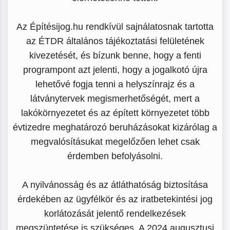
Az Építésijog.hu rendkívül sajnálatosnak tartotta
az ÉTDR általános tájékoztatási felületének
kivezetését, és bízunk benne, hogy a fenti
programpont azt jelenti, hogy a jogalkotó újra
lehetővé fogja tenni a helyszínrajz és a
látványtervek megismerhetőségét, mert a
lakókörnyezetet és az épített környezetet több
évtizedre meghatározó beruházásokat kizárólag a
megvalósításukat megelőzően lehet csak
érdemben befolyásolni.
A nyilvánosság és az átláthatóság biztosítása
érdekében az ügyfélkör és az iratbetekintési jog
korlátozását jelentő rendelkezések
megszüntetése is szükséges. A 2024 augusztusi