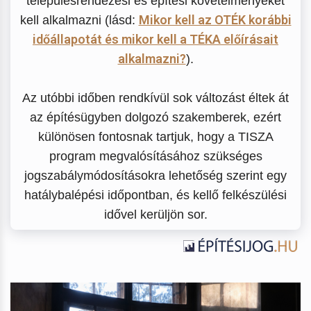
településrendezési és építési követelményeket
Mikor kell az OTÉK korábbi
kell alkalmazni (lásd:
időállapotát és mikor kell a TÉKA előírásait
alkalmazni?
).
Az utóbbi időben rendkívül sok változást éltek át
az építésügyben dolgozó szakemberek, ezért
különösen fontosnak tartjuk, hogy a TISZA
program megvalósításához szükséges
jogszabálymódosításokra lehetőség szerint egy
hatálybalépési időpontban, és kellő felkészülési
idővel kerüljön sor.