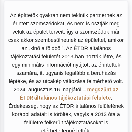
Az építtetők gyakran nem tekintik partnernek az
érintett szomszédokat, és nem is osztják meg
velük az épület terveit, így a szomszédok már
csak akkor szembesülhetnek az épülettel, amikor
az „kinő a földből”. Az ÉTDR általános
tájékoztatási felületét 2013-ban hozták létre, és
egy minimális információt nyújtott az érintettek
számára, itt ugyanis legalább a beruházás
léptéke, és az utcakép változása felmérhető volt.
megszűnt az
2024. augusztus 16. napjától –
ÉTDR általános tájékoztatási felülete
.
Érdekesség, hogy az ÉTDR általános felületének
korábbi adatait is törölték, vagyis a 2013 óta a
felületre felkerült tájékoztatásokat is
elérhetetlenné tették.