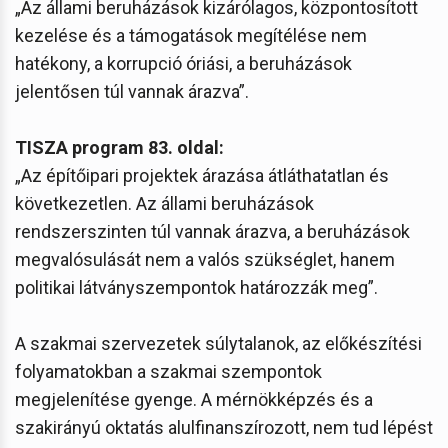
„Az állami beruházások kizárólagos, központosított
kezelése és a támogatások megítélése nem
hatékony, a korrupció óriási, a beruházások
jelentősen túl vannak árazva”.
TISZA program 83. oldal:
„Az építőipari projektek árazása átláthatatlan és
következetlen. Az állami beruházások
rendszerszinten túl vannak árazva, a beruházások
megvalósulását nem a valós szükséglet, hanem
politikai látványszempontok határozzák meg”.
A szakmai szervezetek súlytalanok, az előkészítési
folyamatokban a szakmai szempontok
megjelenítése gyenge. A mérnökképzés és a
szakirányú oktatás alulfinanszírozott, nem tud lépést