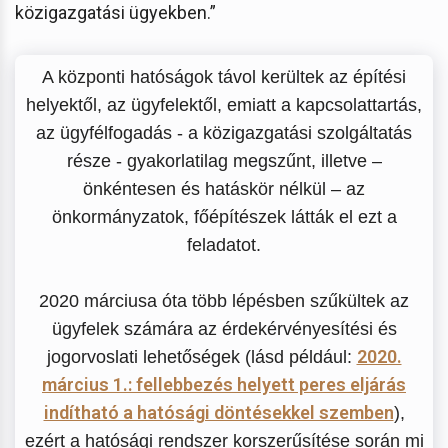
közigazgatási ügyekben.”
A központi hatóságok távol kerültek az építési
helyektől, az ügyfelektől, emiatt a kapcsolattartás,
az ügyfélfogadás - a közigazgatási szolgáltatás
része - gyakorlatilag megszűnt, illetve –
önkéntesen és hatáskör nélkül – az
önkormányzatok, főépítészek látták el ezt a
feladatot.
2020 márciusa óta több lépésben szűkültek az
ügyfelek számára az érdekérvényesítési és
2020.
jogorvoslati lehetőségek (lásd például:
március 1.: fellebbezés helyett peres eljárás
indítható a hatósági döntésekkel szemben
),
ezért a hatósági rendszer korszerűsítése során mi