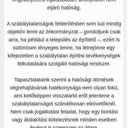
eljáró hatóság.
A szabálytalanságok felderítésben sem tud mindig
objektív lenni az önkormányzat – gondoljunk csak
arra, ha például a település az építtető –, ezért is
különösen lényeges lenne, ha létrejönne egy
kifejezetten a szabálytalan építési tevékenységek
felkutatására szolgáló hatósági rendszer.
Tapasztalataink szerint a hatósági döntések
végrehajtásának hatékonysága nem olyan fokú,
ami kellőképpen visszatartó erőt jelentene a
szabálytalanságot szándékosan elkövetőknél.
Nem csak jogalkotási feladat, hogy egy bontási
vagy átalakítási kötelezésnek minden esetben
érvényt is szerezzen az állam.