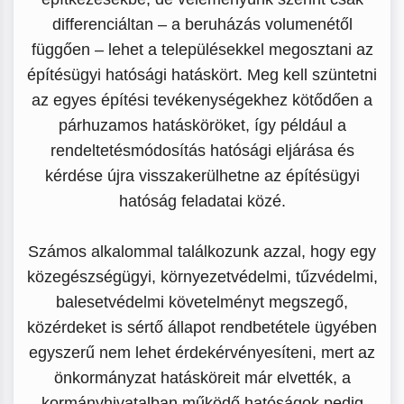
differenciáltan – a beruházás volumenétől
függően – lehet a településekkel megosztani az
építésügyi hatósági hatáskört. Meg kell szüntetni
az egyes építési tevékenységekhez kötődően a
párhuzamos hatásköröket, így például a
rendeltetésmódosítás hatósági eljárása és
kérdése újra visszakerülhetne az építésügyi
hatóság feladatai közé.
Számos alkalommal találkozunk azzal, hogy egy
közegészségügyi, környezetvédelmi, tűzvédelmi,
balesetvédelmi követelményt megszegő,
közérdeket is sértő állapot rendbetétele ügyében
egyszerű nem lehet érdekérvényesíteni, mert az
önkormányzat hatásköreit már elvették, a
kormányhivatalban működő hatóságok pedig