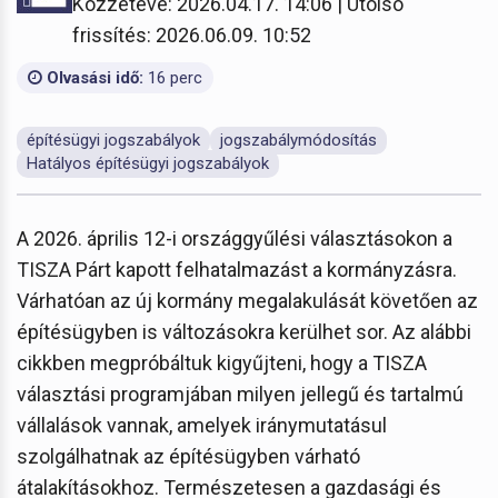
Közzétéve: 2026.04.17. 14:06 | Utolsó
frissítés: 2026.06.09. 10:52
Olvasási idő:
16 perc
építésügyi jogszabályok
jogszabálymódosítás
Hatályos építésügyi jogszabályok
A 2026. április 12-i országgyűlési választásokon a
TISZA Párt kapott felhatalmazást a kormányzásra.
Várhatóan az új kormány megalakulását követően az
építésügyben is változásokra kerülhet sor. Az alábbi
cikkben megpróbáltuk kigyűjteni, hogy a TISZA
választási programjában milyen jellegű és tartalmú
vállalások vannak, amelyek iránymutatásul
szolgálhatnak az építésügyben várható
átalakításokhoz. Természetesen a gazdasági és