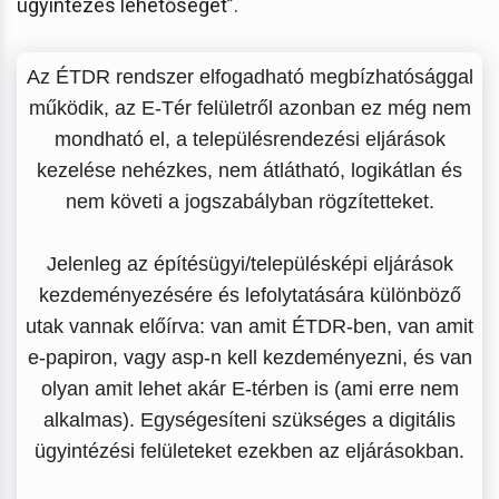
ügyintézés lehetőségét”.
Az ÉTDR rendszer elfogadható megbízhatósággal
működik, az E-Tér felületről azonban ez még nem
mondható el, a településrendezési eljárások
kezelése nehézkes, nem átlátható, logikátlan és
nem követi a jogszabályban rögzítetteket.
Jelenleg az építésügyi/településképi eljárások
kezdeményezésére és lefolytatására különböző
utak vannak előírva: van amit ÉTDR-ben, van amit
e-papiron, vagy asp-n kell kezdeményezni, és van
olyan amit lehet akár E-térben is (ami erre nem
alkalmas). Egységesíteni szükséges a digitális
ügyintézési felületeket ezekben az eljárásokban.