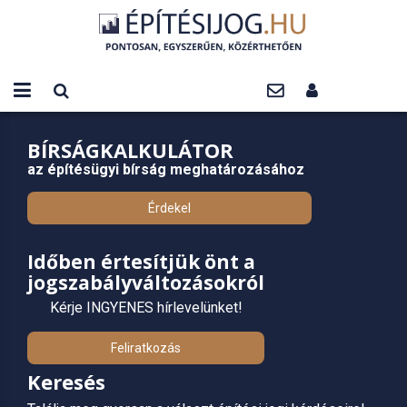
BÍRSÁGKALKULÁTOR
az építésügyi bírság meghatározásához
Érdekel
Időben értesítjük önt a
jogszabályváltozásokról
Kérje INGYENES hírlevelünket!
Feliratkozás
Keresés