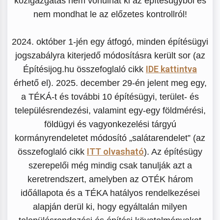
közigazgatás nem vonulhat ki az építésügyből és
nem mondhat le az előzetes kontrollról!
2024. október 1-jén egy átfogó, minden építésügyi
jogszabályra kiterjedő módosításra került sor (az
IDE kattintva
Építésijog.hu összefoglaló cikk
érhető el). 2025. december 29-én jelent meg egy,
a TÉKÁ-t és további 10 építésügyi, terület- és
településrendezési, valamint egy-egy földmérési,
földügyi és vagyonkezelési tárgyú
kormányrendeletet módosító „salátarendelet” (az
ITT olvasható
összefoglaló cikk
). Az építésügy
szerepelői még mindig csak tanulják azt a
keretrendszert, amelyben az OTÉK három
időállapota és a TÉKA hatályos rendelkezései
alapján derül ki, hogy egyáltalán milyen