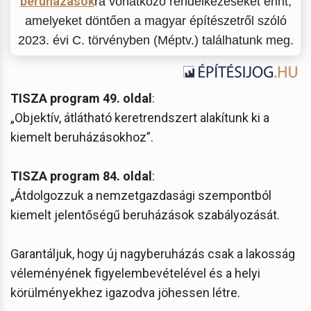
beruházások
ra vonatkozó rendelkezéseket érint,
amelyeket döntően a magyar építészetről szóló
2023. évi C. törvényben (Méptv.) találhatunk meg.
TISZA program 49. oldal
:
„Objektív, átlátható keretrendszert alakítunk ki a
kiemelt beruházásokhoz”.
TISZA program 84. oldal
:
„Átdolgozzuk a nemzetgazdasági szempontból
kiemelt jelentőségű beruházások szabályozását.
Garantáljuk, hogy új nagyberuházás csak a lakosság
véleményének figyelembevételével és a helyi
körülményekhez igazodva jöhessen létre.