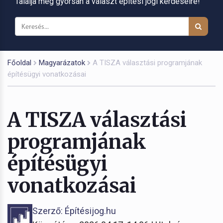
Találja meg gyorsan a választ építési jogi kérdéseire!
Főoldal
Magyarázatok
A TISZA választási programjának
építésügyi vonatkozásai
A TISZA választási
programjának
építésügyi
vonatkozásai
Szerző: Építésijog.hu