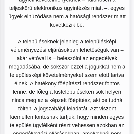
teljeskörű elektronikus ügyintézés miatt –, egyes
ügyek elhúzódása nem a hatósági rendszer miatt
következik be.
A településeknek jelenleg a településképi
véleményezési eljárásokban lehetőségük van –
akár vétóval is – beleszólni az engedélyek
megadásába, de sokszor ezzel a jogukkal nem a
településképi követelményeket szem előtt tartva
élnek. A hatékony főépítészi rendszer fontos
lenne, de főleg a kistelepüléseken sok helyen
nincs meg az a képzett főépítész, aki be tudná
tölteni a jogszabályi feladatát. Azt viszont
kiemelten fontosnak tartjuk, hogy minden egyes
település ügyfélként részt vehessen azokban az
engedélyezési eljárásokban, amelyeknél nem