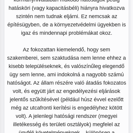
hatásköri (vagy kapacitásbéli) hiányra hivatkozva
szintén nem tudnak eljárni. Ez nemcsak az
építésügyben, de a környezetvédelmi ügyekben is
igaz és mindennapi problémákat okoz.
Az fokozattan kiemelendő, hogy sem
szakemberei, sem szaktudása nem lenne ehhez a
kisebb településeknek, és valószínűleg elegendő
ügy sem lenne, ami indokolná a nagyobb számú
hatóságot. Az állam részére való átadás fokozatos
volt, és együtt járt az engedélyezési eljárások
jelentős szűkítésével (például húsz évvel ezelőtt
még az utcafronti kerítési is engedélyhez kötött
volt). A jelenlegi hatósági rendszer (megyei
illetékesség és területi osztályok) megfelel az
ügyféli követelményeknek – különösen a