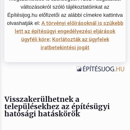
változásokról szóló tájékoztatóinkat az
Építésijog.hu előfizetői az alábbi címekre kattintva
A törvényi előírásoknál is szűkebb
olvashatják el:
lett az építésügyi engedélyezési eljárások
ügyféli köre
Korlátozták az ügyfelek
;
iratbetekintési jogát
Visszakerülhetnek a
településekhez az építésügyi
hatósági hatáskörök