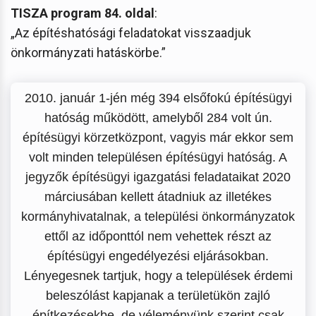
TISZA program 84. oldal
:
„Az építéshatósági feladatokat visszaadjuk
önkormányzati hatáskörbe.”
2010. január 1-jén még 394 elsőfokú építésügyi
hatóság működött, amelyből 284 volt ún.
építésügyi körzetközpont, vagyis már ekkor sem
volt minden településen építésügyi hatóság. A
jegyzők építésügyi igazgatási feladataikat 2020
márciusában kellett átadniuk az illetékes
kormányhivatalnak, a települési önkormányzatok
ettől az időponttól nem vehettek részt az
építésügyi engedélyezési eljárásokban.
Lényegesnek tartjuk, hogy a települések érdemi
beleszólást kapjanak a területükön zajló
építkezésekbe, de véleményünk szerint csak