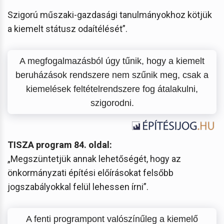
Szigorú műszaki-gazdasági tanulmányokhoz kötjük
a kiemelt státusz odaítélését”.
A megfogalmazásból úgy tűnik, hogy a kiemelt
beruházások rendszere nem szűnik meg, csak a
kiemelések feltételrendszere fog átalakulni,
szigorodni.
TISZA program 84. oldal:
„Megszüntetjük annak lehetőségét, hogy az
önkormányzati építési előírásokat felsőbb
jogszabályokkal felül lehessen írni”.
A fenti programpont valószínűleg a kiemelő