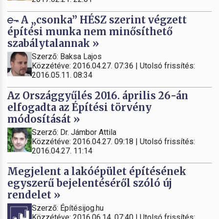
A „csonka” HÉSZ szerint végzett
építési munka nem minősíthető
szabálytalannak »
Szerző: Baksa Lajos
Közzétéve: 2016.04.27. 07:36 | Utolsó frissítés:
2016.05.11. 08:34
Az Országgyűlés 2016. április 26-án
elfogadta az Építési törvény
módosítását »
Szerző: Dr. Jámbor Attila
Közzétéve: 2016.04.27. 09:18 | Utolsó frissítés:
2016.04.27. 11:14
Megjelent a lakóépület építésének
egyszerű bejelentéséről szóló új
rendelet »
Szerző: Építésijog.hu
Közzétéve: 2016.06.14. 07:40 | Utolsó frissítés: