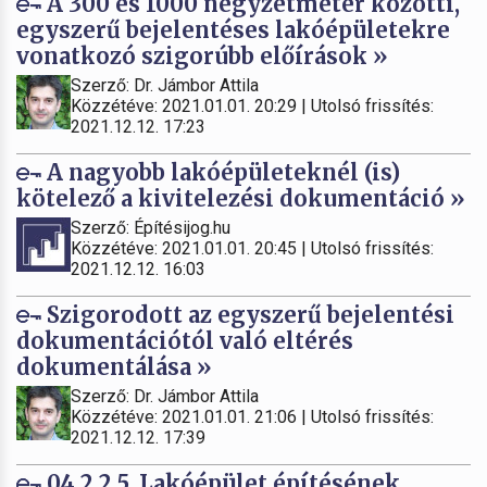
A 300 és 1000 négyzetméter közötti,
egyszerű bejelentéses lakóépületekre
vonatkozó szigorúbb előírások »
Szerző: Dr. Jámbor Attila
Közzétéve: 2021.01.01. 20:29 | Utolsó frissítés:
2021.12.12. 17:23
A nagyobb lakóépületeknél (is)
kötelező a kivitelezési dokumentáció »
Szerző: Építésijog.hu
Közzétéve: 2021.01.01. 20:45 | Utolsó frissítés:
2021.12.12. 16:03
Szigorodott az egyszerű bejelentési
dokumentációtól való eltérés
dokumentálása »
Szerző: Dr. Jámbor Attila
Közzétéve: 2021.01.01. 21:06 | Utolsó frissítés:
2021.12.12. 17:39
04.2.2.5. Lakóépület építésének