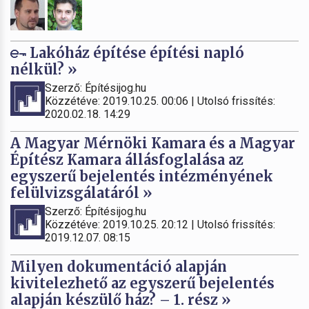
Lakóház építése építési napló
nélkül? »
Szerző: Építésijog.hu
Közzétéve: 2019.10.25. 00:06 | Utolsó frissítés:
2020.02.18. 14:29
A Magyar Mérnöki Kamara és a Magyar
Építész Kamara állásfoglalása az
egyszerű bejelentés intézményének
felülvizsgálatáról »
Szerző: Építésijog.hu
Közzétéve: 2019.10.25. 20:12 | Utolsó frissítés:
2019.12.07. 08:15
Milyen dokumentáció alapján
kivitelezhető az egyszerű bejelentés
alapján készülő ház? – 1. rész »