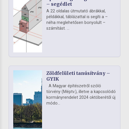
– segédlet
A 22 oldalas útmutató ábrákkal,
példákkal, táblázattal is segíti a –
néha meglehetősen bonyolult –
számítást. ...
Zöldfelületi tanúsítvány –
GYIK
A Magyar építészetről szóló
törvény (Méptv.), illetve a kapcsolódó
kormányrendelet 2024 októberétől új
módo...