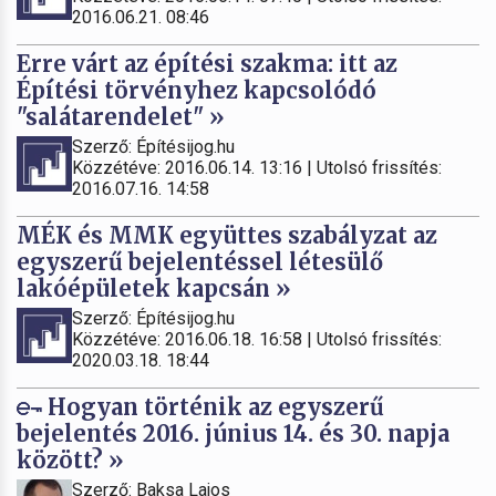
2016.06.21. 08:46
Erre várt az építési szakma: itt az
Építési törvényhez kapcsolódó
"salátarendelet" »
Szerző: Építésijog.hu
Közzétéve: 2016.06.14. 13:16 | Utolsó frissítés:
2016.07.16. 14:58
MÉK és MMK együttes szabályzat az
egyszerű bejelentéssel létesülő
lakóépületek kapcsán »
Szerző: Építésijog.hu
Közzétéve: 2016.06.18. 16:58 | Utolsó frissítés:
2020.03.18. 18:44
Hogyan történik az egyszerű
bejelentés 2016. június 14. és 30. napja
között? »
Szerző: Baksa Lajos