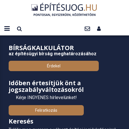
BÍRSÁGKALKULÁTOR
az építésügyi bírság meghatározásához
Érdekel
Időben értesítjük önt a
jogszabályváltozásokról
Kérje INGYENES hírlevelünket!
Feliratkozás
Keresés