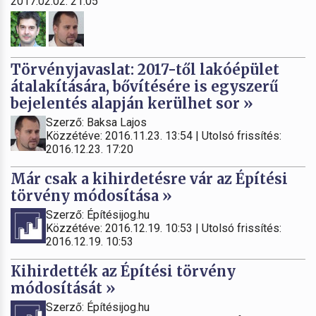
2017.02.02. 21:05
Törvényjavaslat: 2017-től lakóépület
átalakítására, bővítésére is egyszerű
bejelentés alapján kerülhet sor »
Szerző: Baksa Lajos
Közzétéve: 2016.11.23. 13:54 | Utolsó frissítés:
2016.12.23. 17:20
Már csak a kihirdetésre vár az Építési
törvény módosítása »
Szerző: Építésijog.hu
Közzétéve: 2016.12.19. 10:53 | Utolsó frissítés:
2016.12.19. 10:53
Kihirdették az Építési törvény
módosítását »
Szerző: Építésijog.hu