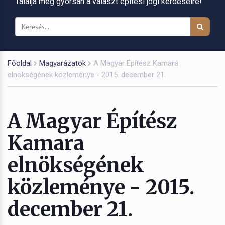
Találja meg gyorsan a választ építési jogi kérdéseire!
Főoldal
Magyarázatok
A Magyar Építész Kamara
elnökségének közleménye - 2015. december 21.
A Magyar Építész
Kamara
elnökségének
közleménye - 2015.
december 21.