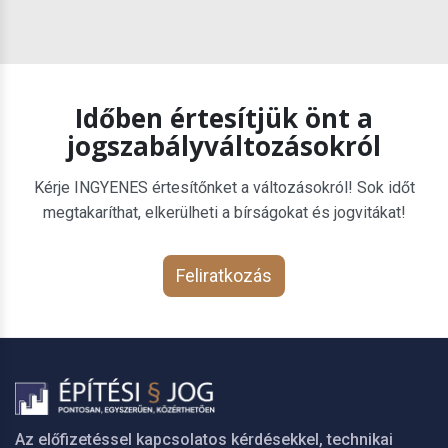
Időben értesítjük önt a
jogszabályváltozásokról
Kérje INGYENES értesítőnket a változásokról! Sok időt
megtakaríthat, elkerülheti a bírságokat és jogvitákat!
Feliratkozás
Az előfizetéssel kapcsolatos kérdésekkel, technikai