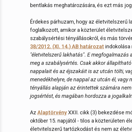
bentlakás meghatározására, és ezt más jog
Érdekes párhuzam, hogy az életvitelszerű l
foglalkozott, amikor a közterület életvitels
szabálysértési tényállásokról, és más tör
38/2012. (XI. 14.) AB határozat
indokolása r
"életvitelszerű lakhatás". E megfogalmazás 
meg a szabálysértés. Csak akkor állapítható 
nappalait és az éjszakáit is az utcán tölti, v
menedékhelyre, de nappal az utcán él, vagy má
tényállás alapján az érintettek számára nem
jogsértést, és magában hordozza a jogalka
Az
Alaptörvény
XXII. cikk (3) bekezdése m
október 15. napjától - tilos a közterületen él
életvitelszerű tartózkodást és nem az életv