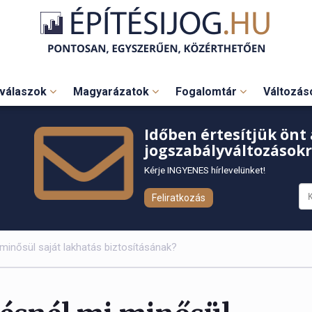
válaszok
Magyarázatok
Fogalomtár
Változá
Időben értesítjük önt 
jogszabályváltozásokr
Kérje INGYENES hírlevelünket!
Feliratkozás
minősül saját lakhatás biztosításának?