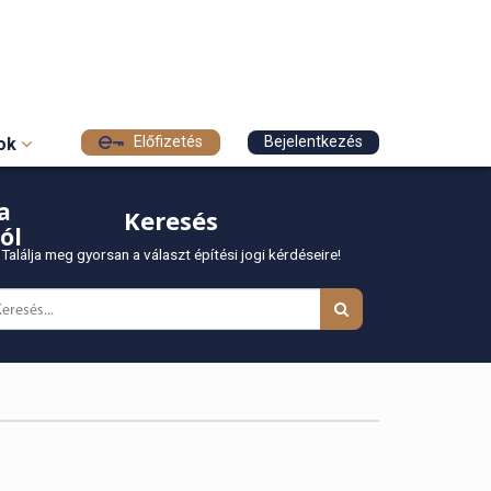
Előfizetés
Bejelentkezés
sok
a
Keresés
ól
Találja meg gyorsan a választ építési jogi kérdéseire!