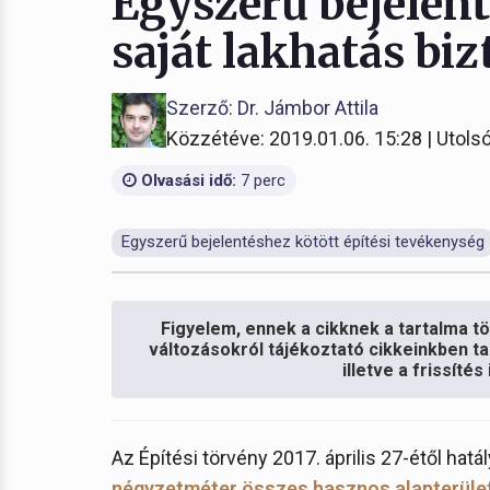
Egyszerű bejelen
saját lakhatás bi
Szerző: Dr. Jámbor Attila
Közzétéve: 2019.01.06. 15:28 | Utolsó
Olvasási idő:
7 perc
Egyszerű bejelentéshez kötött építési tevékenység
Figyelem, ennek a cikknek a tartalma töb
változásokról tájékoztató cikkeinkben ta
illetve a frissíté
Az Építési törvény 2017. április 27-étől hatá
négyzetméter összes hasznos alapterüle