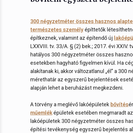
300 négyzetméter összes hasznos alapte
természetes személy
építtetők létesíthetne
építkeznek, valamint az építendő új
lakóépü
LXXVIII. tv. 33/A. § (2) bek.; 2017. évi XXIV. t
hatályos 300 négyzetméter összes hasznos 
esetekben hagyható figyelmen kívül. Ha cég 
alakítanak ki, akkor változatlanul „él” a 30
mérethatár az egyszerű bejelentések esetéb
alapján lehet a beruházást megkezdeni.
A törvény a meglévő lakóépületek
bővítés
é
műemlék
épületek esetében megmaradt az é
lakóépületek 300 négyzetméter összes hasz
építési tevékenység egyszerű bejelentés ala