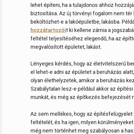
lehet építeni, ha a tulajdonos ahhoz hozzájár
biztosítása. Az új törvényi fogalom nem tér k
beköltözhet-e a lakóépületbe, lakásba. Péld
hozzátartozói
t ki kellene zárnia a jogszabá
feltétel teljesítéséhez elegendő, ha az épít
megvalósított épületet, lakást.
Lényeges kérdés, hogy az életvitelszerű bent
el lehet-e adni az épületet a beruházás ala
olyan élethelyzetek, amikor a beruházás k
Szabálytalan lesz-e például akkor az építés
munkát, és még az építkezés befejezését 
Az sem mellékes, hogy az építésfelügyelet v
feltételét, és ha igen, milyen körülményeke
még nem történhet meg szabályosan a hasz