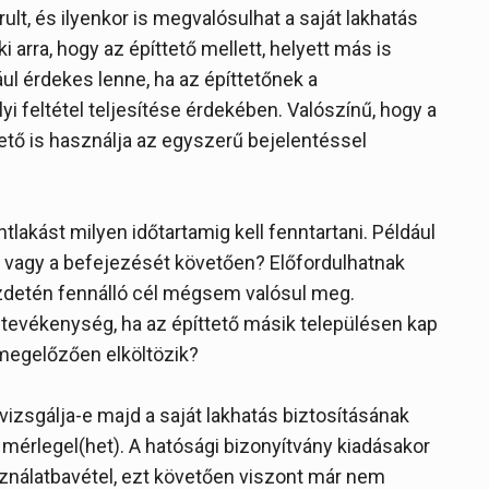
ult, és ilyenkor is megvalósulhat a saját lakhatás
i arra, hogy az építtető mellett, helyett más is
ául érdekes lenne, ha az építtetőnek a
lyi feltétel teljesítése érdekében. Valószínű, hogy a
tető is használja az egyszerű bejelentéssel
lakást milyen időtartamig kell fenntartani. Például
tt, vagy a befejezését követően? Előfordulhatnak
ezdetén fennálló cél mégsem valósul meg.
i tevékenység, ha az építtető másik településen kap
megelőzően elköltözik?
izsgálja-e majd a saját lakhatás biztosításának
t mérlegel(het). A hatósági bizonyítvány kiadásakor
nálatbavétel, ezt követően viszont már nem