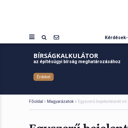
Kérdések-
BÍRSÁGKALKULÁTOR
az építésügyi bírság meghatározásához
Érdekel
Főoldal
Magyarázatok
Egyszerű bejelentésnél mi 