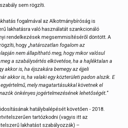
szabály sem rögzíti.
akhatás fogalmával az Alkotmánybíróság is
zerű lakhatásra való használatát szankcionáló
vényi rendelkezések megsemmisítéséről döntött. A
ögzíti, hogy „
határozatlan fogalom az
alapján nem állapítható meg, hogy mikor valósul
meg a szabálysértés elkövetése, ha a hajléktalan a
agy akkor is, ha éjszakára bemegy az éjjeli
r akkor is, ha valaki egy közterületi padon alszik. E
 egyértelmű, mely magatartásukkal követnek el
lmazók önkényes jogértelmezésének lehetőségét.
”
ódosításának hatálybalépését követően - 2018.
etvitelszerűen tartózkodni (vagyis itt az
itelszerű lakhatást szabályozzák) –