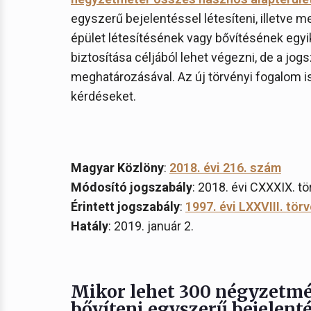
egyszerű bejelentéssel létesíteni, illetve 
épület létesítésének vagy bővítésének egyik 
biztosítása céljából lehet végezni, de a jog
meghatározásával. Az új törvényi fogalom 
kérdéseket.
Magyar Közlöny
:
2018. évi 216. szám
Módosító jogszabály
: 2018. évi CXXXIX. t
Érintett jogszabály
:
1997. évi LXXVIII. tör
Hatály
: 2019. január 2.
Mikor lehet 300 négyzetméte
bővíteni egyszerű bejelenté