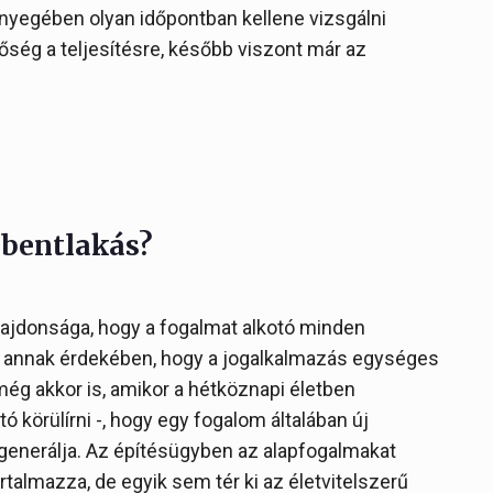
ényegében olyan időpontban kellene vizsgálni
őség a teljesítésre, később viszont már az
ű bentlakás?
lajdonsága, hogy a fogalmat alkotó minden
i annak érdekében, hogy a jogalkalmazás egységes
 még akkor is, amikor a hétköznapi életben
 körülírni -, hogy egy fogalom általában új
nerálja. Az építésügyben az alapfogalmakat
rtalmazza, de egyik sem tér ki az életvitelszerű