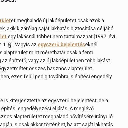
rület
et meghaladó új lakóépületet csak azok a
k, akik kizárólag saját lakhatás biztosítása céljából
let
egy lakásnál többet nem tartalmazhat [1997. évi
v. 1. §]. Vagyis az
egyszerű bejelentés
eknél
alapterület mint mérethatár csak a fenti
az építtető, vagy az új lakóépületben több lakást
0 négyzetméter összes hasznos alapterület
en, ezen felül pedig továbbra is építési engedély
re is kiterjesztette az egyszerű bejelentést, de a
pítési engedélyezési eljárás. A meglévő
nos alapterületet meghaladó bővítésére irányuló
pján is csak akkor történhet, ha azt saját lakhatás