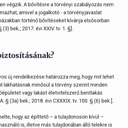
ben végzik. A bővítésre a törvényi szabályozás nem
almazhat, amivel a jogalkotó - a törvényjavaslat
sházakban történő bővítéseket kívánja elsősorban
 (3) bek.; 2017. évi XXIV. tv. 1. §].
biztosításának?
ályos új rendelkezése határozza meg, hogy mit lehet
át lakhatásnak minősül a törvény szerint minden
óépületet vagy lakást életvitelszerű bentlakás
. § (3a) bek.; 2018. évi CXXXIX. tv. 100. § (6) bek.].
elte, hogy az építtető – a tulajdonoson kívül –
asználó is, illetve más tulajdonában álló telekre is