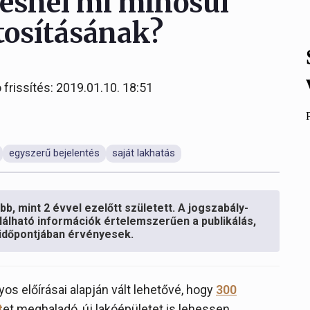
tésnél mi minősül
ztosításának?
 frissítés: 2019.01.10. 18:51
egyszerű bejelentés
saját lakhatás
b, mint 2 évvel ezelőtt született. A jogszabály-
lálható információk értelemszerűen a publikálás,
s időpontjában érvényesek.
lyos előírásai alapján vált lehetővé, hogy
300
t
et meghaladó, új lakóépületet is lehessen