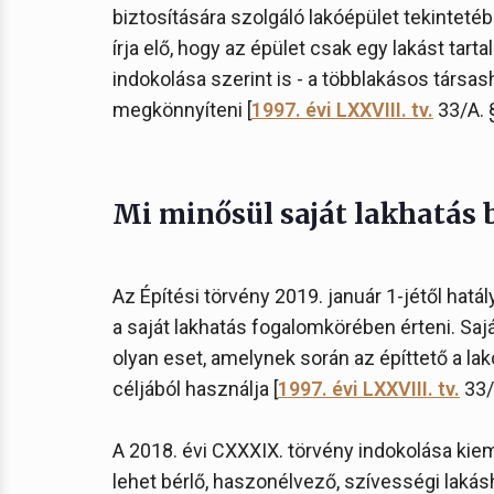
biztosítására szolgáló lakóépület tekinteté
írja elő, hogy az épület csak egy lakást tart
indokolása szerint is - a többlakásos társa
megkönnyíteni [
1997. évi LXXVIII. tv.
33/A. §
Mi minősül saját lakhatás 
Az Építési törvény 2019. január 1-jétől hat
a saját lakhatás fogalomkörében érteni. Saj
olyan eset, amelynek során az építtető a lak
céljából használja [
1997. évi LXXVIII. tv.
33/A
A 2018. évi CXXXIX. törvény indokolása kiem
lehet bérlő, haszonélvező, szívességi lakásh