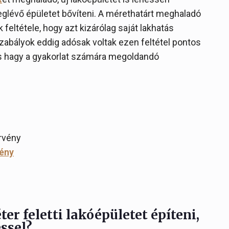
meglévő épületet bővíteni. A mérethatárt meghaladó
feltétele, hogy azt kizárólag saját lakhatás
szabályok eddig adósak voltak ezen feltétel pontos
is hagy a gyakorlat számára megoldandó
örvény
vény
r feletti lakóépületet építeni,
ssel?