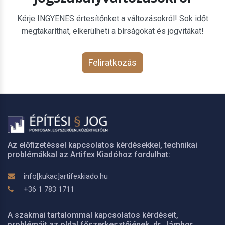
Kérje INGYENES értesítőnket a változásokról! Sok időt
megtakaríthat, elkerülheti a bírságokat és jogvitákat!
Feliratkozás
Az előfizetéssel kapcsolatos kérdésekkel, technikai
problémákkal az Artifex Kiadóhoz fordulhat:
info[kukac]artifexkiado.hu
+36 1 783 1711
A szakmai tartalommal kapcsolatos kérdéseit,
problémáit az oldal főszerkesztőjének, dr. Jámbor