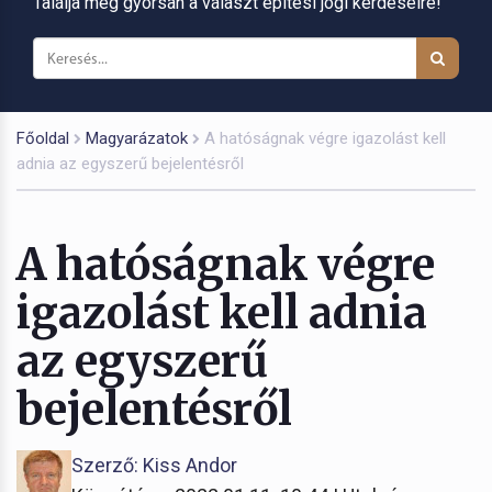
Találja meg gyorsan a választ építési jogi kérdéseire!
Főoldal
Magyarázatok
A hatóságnak végre igazolást kell
adnia az egyszerű bejelentésről
A hatóságnak végre
igazolást kell adnia
az egyszerű
bejelentésről
Szerző: Kiss Andor