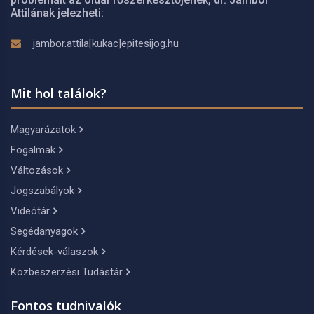
Attilának jelezheti:
jambor.attila[kukac]epitesijog.hu
Mit hol találok?
Magyarázatok
Fogalmak
Változások
Jogszabályok
Videótár
Segédanyagok
Kérdések-válaszok
Közbeszerzési Tudástár
Fontos tudnivalók