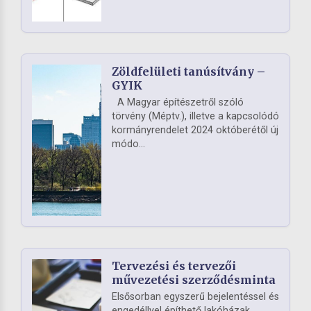
Zöldfelületi tanúsítvány –
GYIK
A Magyar építészetről szóló
törvény (Méptv.), illetve a kapcsolódó
kormányrendelet 2024 októberétől új
módo...
Tervezési és tervezői
művezetési szerződésminta
Elsősorban egyszerű bejelentéssel és
engedéllyel építhető lakóházak