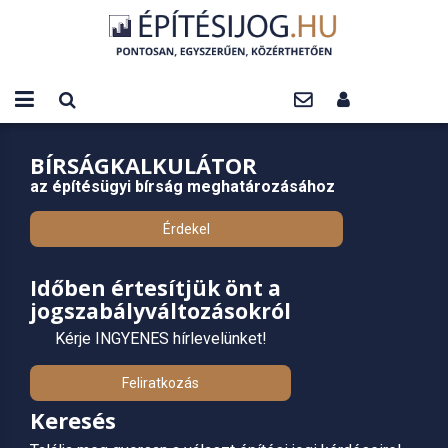
BÍRSÁGKALKULÁTOR
az építésügyi bírság meghatározásához
Érdekel
Időben értesítjük önt a
jogszabályváltozásokról
Kérje INGYENES hírlevelünket!
Feliratkozás
Keresés