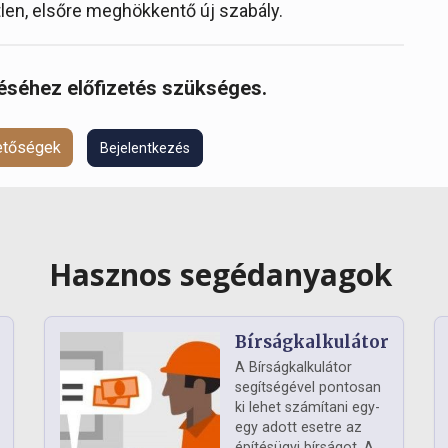
len, elsőre meghökkentő új szabály.
réséhez előfizetés szükséges.
hetőségek
Bejelentkezés
Hasznos segédanyagok
Bírságkalkulátor
A Bírságkalkulátor
segítségével pontosan
ki lehet számítani egy-
egy adott esetre az
építésügyi bírságot. A