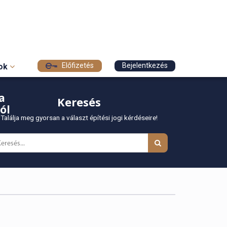
Előfizetés
Bejelentkezés
sok
a
Keresés
ól
Találja meg gyorsan a választ építési jogi kérdéseire!