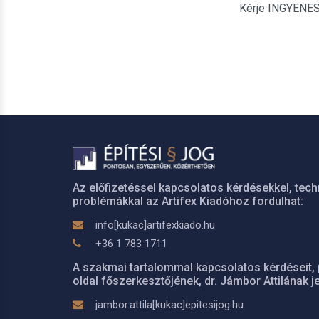
Kérje INGYENES é
Az előfizetéssel kapcsolatos kérdésekkel, tech
problémákkal az Artifex Kiadóhoz fordulhat:
info[kukac]artifexkiado.hu
+36 1 783 1711
A szakmai tartalommal kapcsolatos kérdéseit, 
oldal főszerkesztőjének, dr. Jámbor Attilának je
jambor.attila[kukac]epitesijog.hu