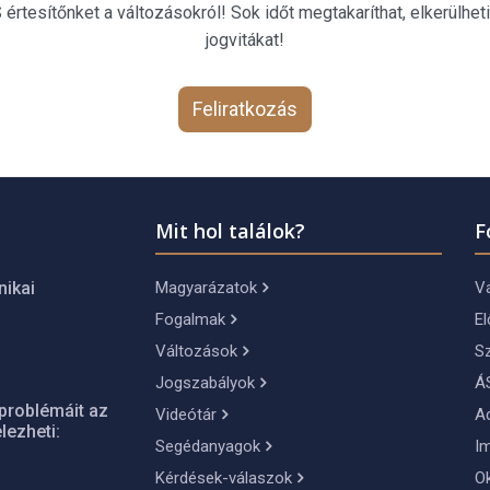
rtesítőnket a változásokról! Sok időt megtakaríthat, elkerülheti
jogvitákat!
Feliratkozás
Mit hol találok?
F
Magyarázatok
Vá
nikai
Fogalmak
El
Változások
S
Jogszabályok
Á
problémáit az
Videótár
A
lezheti:
Segédanyagok
I
Kérdések-válaszok
O