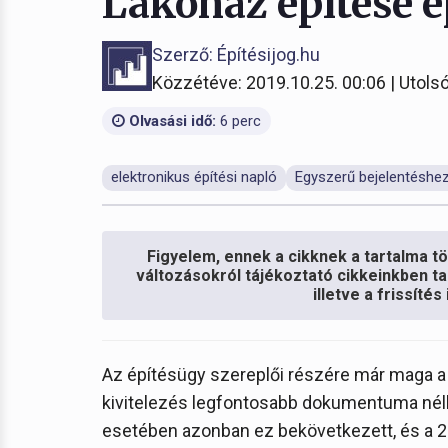
Lakóház építése é
Szerző: Építésijog.hu
Közzétéve: 2019.10.25. 00:06 | Utolsó
Olvasási idő:
6 perc
elektronikus építési napló
Egyszerű bejelentéshez
Figyelem, ennek a cikknek a tartalma töb
változásokról tájékoztató cikkeinkben ta
illetve a frissíté
Az építésügy szereplői részére már maga a 
kivitelezés legfontosabb dokumentuma nélkü
esetében azonban ez bekövetkezett, és a 