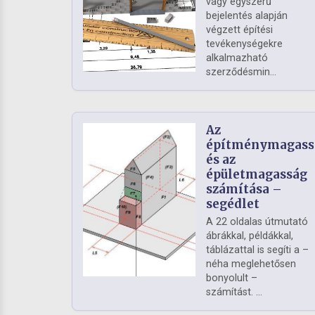
vagy egyszerű
bejelentés alapján
végzett építési
tevékenységekre
alkalmazható
szerződésmin...
Az
építménymagass
és az
épületmagasság
számítása –
segédlet
A 22 oldalas útmutató
ábrákkal, példákkal,
táblázattal is segíti a –
néha meglehetősen
bonyolult –
számítást. ...