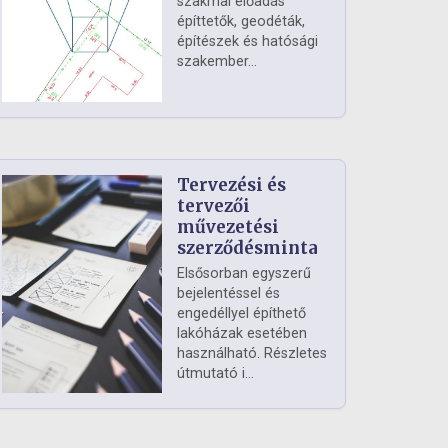
szakmai előadás
építtetők, geodéták,
építészek és hatósági
szakember...
Tervezési és
tervezői
művezetési
szerződésminta
Elsősorban egyszerű
bejelentéssel és
engedéllyel építhető
lakóházak esetében
használható. Részletes
útmutató i...