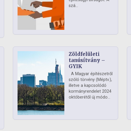
szá...
Zöldfelületi
ág
tanúsítvány –
GYIK
A Magyar építészetről
szóló törvény (Méptv.),
illetve a kapcsolódó
kormányrendelet 2024
októberétől új módo...