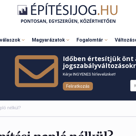
válaszok
Magyarázatok
Fogalomtár
Változá
Időben értesítjük önt 
jogszabályváltozásokr
Kérje INGYENES hírlevelünket!
Feliratkozás
pló nélkül?