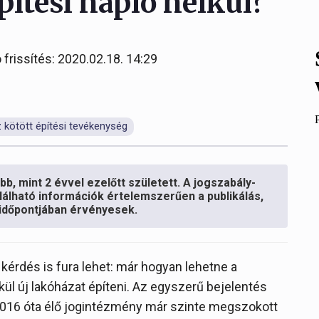
pítési napló nélkül?
 frissítés: 2020.02.18. 14:29
 kötött építési tevékenység
b, mint 2 évvel ezelőtt született. A jogszabály-
lálható információk értelemszerűen a publikálás,
s időpontjában érvényesek.
kérdés is fura lehet: már hogyan lehetne a
l új lakóházat építeni. Az egyszerű bejelentés
2016 óta élő jogintézmény már szinte megszokott