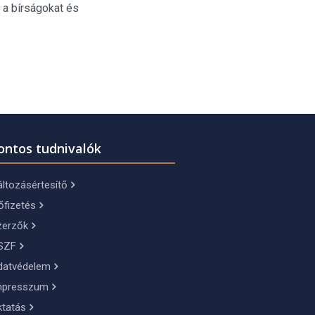
 a bírságokat és
ontos tudnivalók
ltozásértesítő
őfizetés
zerzők
SZF
datvédelem
mpresszum
ktatás