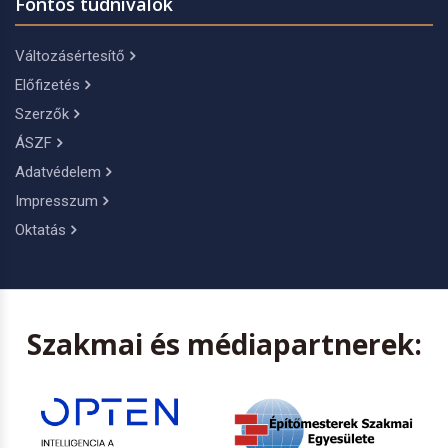
Fontos tudnivalók
Változásértesítő
Előfizetés
Szerzők
ÁSZF
Adatvédelem
Impresszum
Oktatás
Szakmai és médiapartnerek: