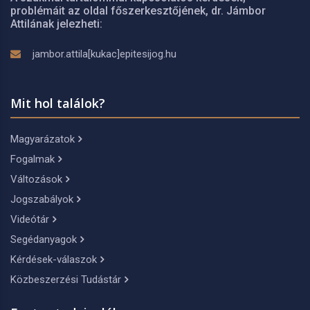
problémáit az oldal főszerkesztőjének, dr. Jámbor
Attilának jelezheti:
jambor.attila[kukac]epitesijog.hu
Mit hol találok?
Magyarázatok
Fogalmak
Változások
Jogszabályok
Videótár
Segédanyagok
Kérdések-válaszok
Közbeszerzési Tudástár