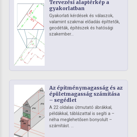
Tervezési alaptérkép a
gyakorlatban
Gyakorlati kérdések és válaszok,
valamint szakmai előadás építtetők,
geodéták, építészek és hatósági
szakember...
Az építménymagasság és az
épületmagasság számítása
– segédlet
A 22 oldalas útmutató ábrákkal,
példákkal, táblázattal is segíti a –
néha meglehetősen bonyolult –
számítást. ...