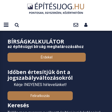
BÍRSÁGKALKULÁTOR
az építésügyi bírság meghatározásához
Érdekel
Időben értesítjük önt a
jogszabályváltozásokról
Kérje INGYENES hírlevelünket!
Feliratkozás
Keresés