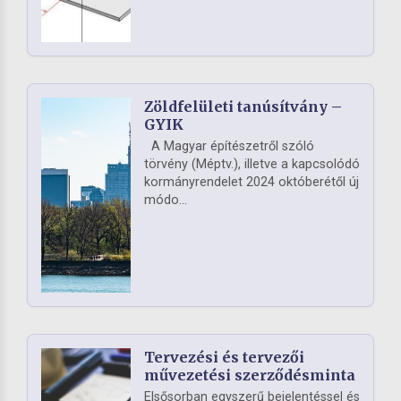
Zöldfelületi tanúsítvány –
GYIK
A Magyar építészetről szóló
törvény (Méptv.), illetve a kapcsolódó
kormányrendelet 2024 októberétől új
módo...
Tervezési és tervezői
művezetési szerződésminta
Elsősorban egyszerű bejelentéssel és