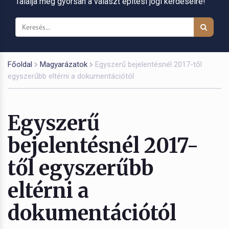
Találja meg gyorsan a választ építési jogi kérdéseire!
Főoldal
Magyarázatok
Egyszerű bejelentésnél 2017-től
egyszerűbb eltérni a dokumentációtól
Egyszerű
bejelentésnél 2017-
től egyszerűbb
eltérni a
dokumentációtól