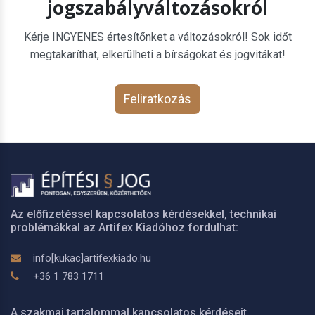
jogszabályváltozásokról
Kérje INGYENES értesítőnket a változásokról! Sok időt
megtakaríthat, elkerülheti a bírságokat és jogvitákat!
Feliratkozás
Az előfizetéssel kapcsolatos kérdésekkel, technikai
problémákkal az Artifex Kiadóhoz fordulhat:
info[kukac]artifexkiado.hu
+36 1 783 1711
A szakmai tartalommal kapcsolatos kérdéseit,