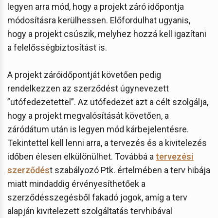
legyen arra mód, hogy a projekt záró időpontja
módosításra kerülhessen. Előfordulhat ugyanis,
hogy a projekt csúszik, melyhez hozzá kell igazítani
a felelősségbiztosítást is.
A projekt záróidőpontját követően pedig
rendelkezzen az szerződést úgynevezett
”utófedezetettel”. Az utófedezet azt a célt szolgálja,
hogy a projekt megvalósítását követően, a
záródátum után is legyen mód kárbejelentésre.
Tekintettel kell lenni arra, a tervezés és a kivitelezés
időben élesen elkülönülhet. Továbbá a
tervezési
szerződés
t szabályozó Ptk. értelmében a terv hibája
miatt mindaddig érvényesíthetőek a
szerződésszegésből fakadó jogok, amíg a terv
alapján kivitelezett szolgáltatás tervhibával