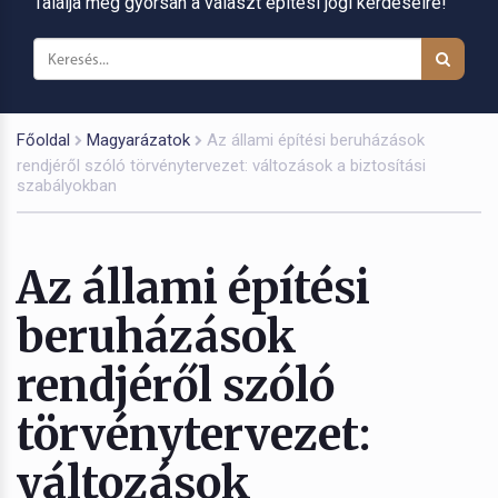
Találja meg gyorsan a választ építési jogi kérdéseire!
Főoldal
Magyarázatok
Az állami építési beruházások
rendjéről szóló törvénytervezet: változások a biztosítási
szabályokban
Az állami építési
beruházások
rendjéről szóló
törvénytervezet:
változások