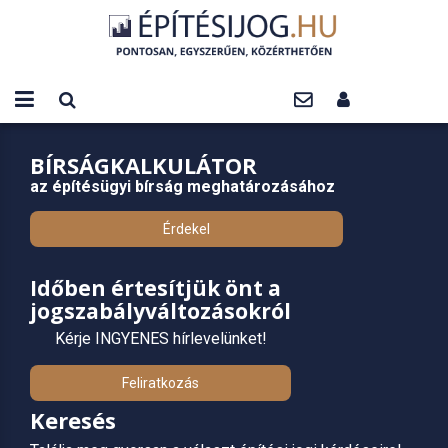
BÍRSÁGKALKULÁTOR
az építésügyi bírság meghatározásához
Érdekel
Időben értesítjük önt a
jogszabályváltozásokról
Kérje INGYENES hírlevelünket!
Feliratkozás
Keresés