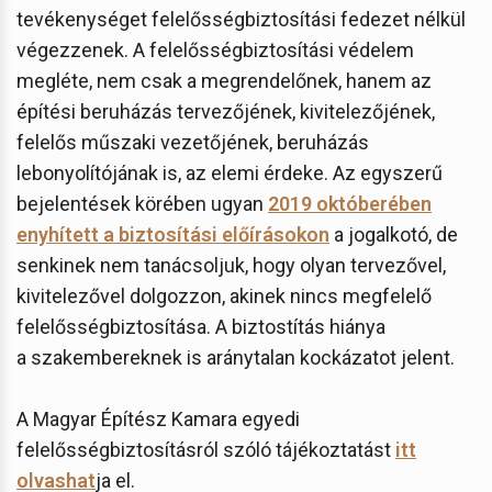
tevékenységet felelősségbiztosítási fedezet nélkül
végezzenek. A felelősségbiztosítási védelem
megléte, nem csak a megrendelőnek, hanem az
építési beruházás tervezőjének, kivitelezőjének,
felelős műszaki vezetőjének, beruházás
lebonyolítójának is, az elemi érdeke. Az egyszerű
bejelentések körében ugyan
2019 októberében
enyhített a biztosítási előírásokon
a jogalkotó, de
senkinek nem tanácsoljuk, hogy olyan tervezővel,
kivitelezővel dolgozzon, akinek nincs megfelelő
felelősségbiztosítása. A biztostítás hiánya
a szakembereknek is aránytalan kockázatot jelent.
A Magyar Építész Kamara egyedi
felelősségbiztosításról szóló tájékoztatást
itt
olvashat
ja el.