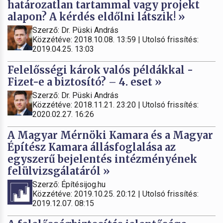
határozatlan tartammal vagy projekt
alapon? A kérdés eldőlni látszik! »
Szerző: Dr. Püski András
Közzétéve: 2018.10.08. 13:59 | Utolsó frissítés:
2019.04.25. 13:03
Felelősségi károk valós példákkal -
Fizet-e a biztosító? – 4. eset »
Szerző: Dr. Püski András
Közzétéve: 2018.11.21. 23:20 | Utolsó frissítés:
2020.02.27. 16:26
A Magyar Mérnöki Kamara és a Magyar
Építész Kamara állásfoglalása az
egyszerű bejelentés intézményének
felülvizsgálatáról »
Szerző: Építésijog.hu
Közzétéve: 2019.10.25. 20:12 | Utolsó frissítés:
2019.12.07. 08:15