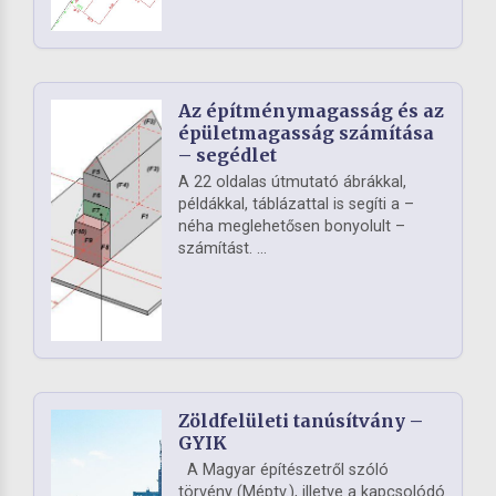
Az építménymagasság és az
épületmagasság számítása
– segédlet
A 22 oldalas útmutató ábrákkal,
példákkal, táblázattal is segíti a –
néha meglehetősen bonyolult –
számítást. ...
Zöldfelületi tanúsítvány –
GYIK
A Magyar építészetről szóló
törvény (Méptv.), illetve a kapcsolódó