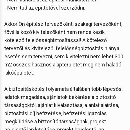
- Nem tud az építtetővel szerződni.
Akkor Ön építész tervezőként, szakági tervezőként,
fővállalkozó kivitelezőként nem rendelkezik
kötelező felelősségbiztosítással! A kötelező
tervezői és kivitelezői felelősségbiztosítás hiánya
esetén sem tervezni, sem kivitelezni nem lehet 300
m2 összes hasznos alapterületet meg nem haladó
lakóépületet.
A biztosításkötés folyamata általában több lépcsős:
adatok megadása, ajánlatok bekérése a biztosító
társaságoktól, ajánlat kiválasztása, ajánlat aláírása,
biztosítási díj befizetése, befizetési igazolás
megküldése a biztosító társaságnak, projekt
bejelentő lap kitöltése, projekt bejelentő lap