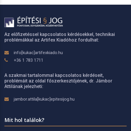
Az előfizetéssel kapcsolatos kérdésekkel, technikai
problémákkal az Artifex Kiadóhoz fordulhat:
info[kukac]artifexkiado.hu
+36 1 783 1711
A szakmai tartalommal kapcsolatos kérdéseit,
problémáit az oldal főszerkesztőjének, dr. Jámbor
Attilának jelezheti:
jambor.attila[kukac]epitesijog.hu
Mit hol találok?