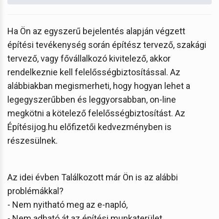
Ha Ön az egyszerű bejelentés alapján végzett
építési tevékenység során építész tervező, szakági
tervező, vagy fővállalkozó kivitelező, akkor
rendelkeznie kell felelősségbiztosítással. Az
alábbiakban megismerheti, hogy hogyan lehet a
legegyszerűbben és leggyorsabban, on-line
megkötni a kötelező felelősségbiztosítást. Az
Építésijog.hu előfizetői kedvezményben is
részesülnek.
Az idei évben Találkozott már Ön is az alábbi
problémákkal?
- Nem nyitható meg az e-napló,
- Nem adható át az építési munkaterület