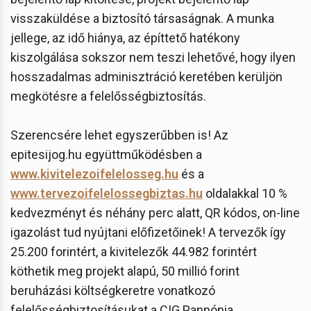
visszaküldése a biztosító társaságnak. A munka
jellege, az idő hiánya, az építtető hatékony
kiszolgálása sokszor nem teszi lehetővé, hogy ilyen
hosszadalmas adminisztráció keretében kerüljön
megkötésre a felelősségbiztosítás.
Szerencsére lehet egyszerűbben is! Az
epitesijog.hu együttműködésben a
www.kivitelezoifelelosseg.hu
és a
www.tervezoifelelossegbiztas.hu
oldalakkal 10 %
kedvezményt és néhány perc alatt, QR kódos, on-line
igazolást tud nyújtani előfizetőinek! A tervezők így
25.200 forintért, a kivitelezők 44.982 forintért
köthetik meg projekt alapú, 50 millió forint
beruházási költségkeretre vonatkozó
felelősségbiztosításukat a CIG Pannónia