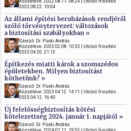
Közzétéve: 2022.08.11. 08:24 | Utolsó frissítés:
2022.08.22. 10:04
Az állami építési beruházások rendjéről
szóló törvénytervezet: változások
a biztosítási szabályokban »
Szerző: Dr. Püski András
Közzétéve: 2023.02.08. 10:35 | Utolsó frissítés:
2023.04.20. 21:12
Építkezés miatti károk a szomszédos
épületekben. Milyen biztosítást
köthetünk? »
Szerző: Dr. Püski András
Közzétéve: 2023.04.12. 14:11 | Utolsó frissítés:
2023.04.12. 16:40
Új felelősségbiztosítás kötési
kötelezettség 2024. január 1. napjától »
Szerző: Dr. Püski András
Közzétéve: 2024.01.11. 19:53 | Utolsó frissítés: