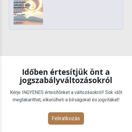
Időben értesítjük önt a
jogszabályváltozásokról
Kérje INGYENES értesítőnket a változásokról! Sok időt
megtakaríthat, elkerülheti a bírságokat és jogvitákat!
Feliratkozás