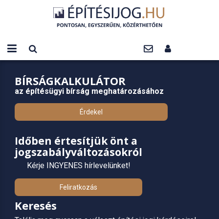
BÍRSÁGKALKULÁTOR
az építésügyi bírság meghatározásához
Érdekel
Időben értesítjük önt a
jogszabályváltozásokról
Kérje INGYENES hírlevelünket!
Feliratkozás
Keresés