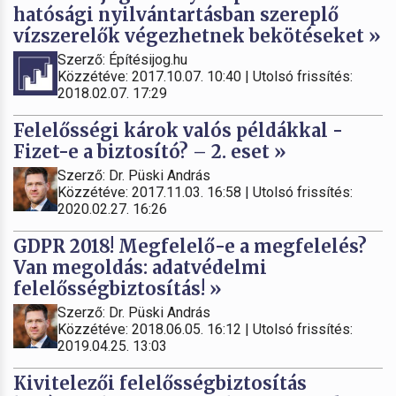
hatósági nyilvántartásban szereplő
vízszerelők végezhetnek bekötéseket »
Szerző: Építésijog.hu
Közzétéve: 2017.10.07. 10:40 | Utolsó frissítés:
2018.02.07. 17:29
Felelősségi károk valós példákkal -
Fizet-e a biztosító? – 2. eset »
Szerző: Dr. Püski András
Közzétéve: 2017.11.03. 16:58 | Utolsó frissítés:
2020.02.27. 16:26
GDPR 2018! Megfelelő-e a megfelelés?
Van megoldás: adatvédelmi
felelősségbiztosítás! »
Szerző: Dr. Püski András
Közzétéve: 2018.06.05. 16:12 | Utolsó frissítés:
2019.04.25. 13:03
Kivitelezői felelősségbiztosítás