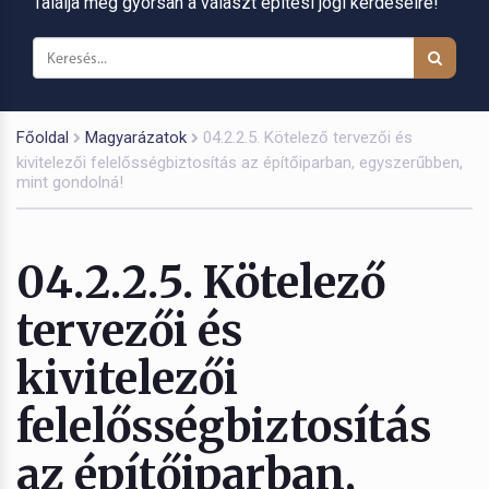
Találja meg gyorsan a választ építési jogi kérdéseire!
Főoldal
Magyarázatok
04.2.2.5. Kötelező tervezői és
kivitelezői felelősségbiztosítás az építőiparban, egyszerűbben,
mint gondolná!
04.2.2.5. Kötelező
tervezői és
kivitelezői
felelősségbiztosítás
az építőiparban,