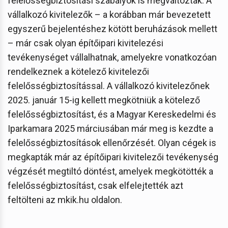
felelősségbiztosítási szabályok is megváltoztak. A
vállalkozó kivitelezők – a korábban már bevezetett
egyszerű bejelentéshez kötött beruházások mellett
– már csak olyan építőipari kivitelezési
tevékenységet vállalhatnak, amelyekre vonatkozóan
rendelkeznek a kötelező kivitelezői
felelősségbiztosítással. A vállalkozó kivitelezőnek
2025. január 15-ig kellett megkötniük a kötelező
felelősségbiztosítást, és a Magyar Kereskedelmi és
Iparkamara 2025 márciusában már meg is kezdte a
felelősségbiztosítások ellenőrzését. Olyan cégek is
megkapták már az építőipari kivitelezői tevékenység
végzését megtiltó döntést, amelyek megkötötték a
felelősségbiztosítást, csak elfelejtették azt
feltölteni az mkik.hu oldalon.