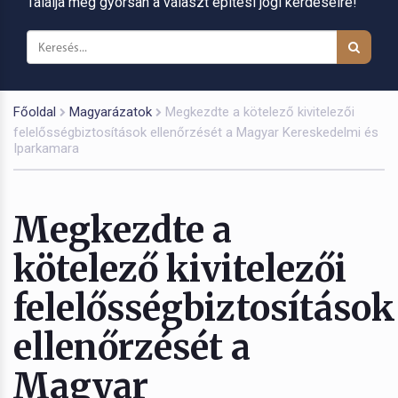
Találja meg gyorsan a választ építési jogi kérdéseire!
Főoldal
Magyarázatok
Megkezdte a kötelező kivitelezői
felelősségbiztosítások ellenőrzését a Magyar Kereskedelmi és
Iparkamara
Megkezdte a
kötelező kivitelezői
felelősségbiztosítások
ellenőrzését a
Magyar