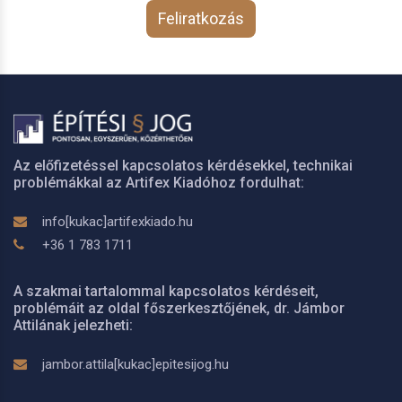
Feliratkozás
Az előfizetéssel kapcsolatos kérdésekkel, technikai
problémákkal az Artifex Kiadóhoz fordulhat:
info[kukac]artifexkiado.hu
+36 1 783 1711
A szakmai tartalommal kapcsolatos kérdéseit,
problémáit az oldal főszerkesztőjének, dr. Jámbor
Attilának jelezheti:
jambor.attila[kukac]epitesijog.hu