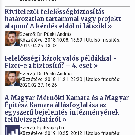
Kivitelezői felelősségbiztosítás
határozatlan tartammal vagy projekt
alapon? A kérdés eldőlni látszik! »
Szerző: Dr. Püski András
Közzétéve: 2018.10.08. 13:59 | Utolsó frissítés:
2019.04.25. 13:03
Felelősségi károk valós példákkal -
Fizet-e a biztosító? – 4. eset »
Szerző: Dr. Püski András
Közzétéve: 2018.11.21. 23:20 | Utolsó frissítés:
2020.02.27. 16:26
A Magyar Mérnöki Kamara és a Magyar
Építész Kamara állásfoglalása az
egyszerű bejelentés intézményének
felülvizsgálatáról »
Szerző: Építésijog.hu
Közzétéve: 2019.10.25. 20:12 | Utolsó frissítés: