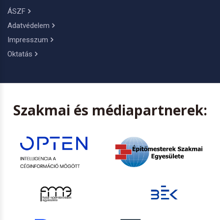
ÁSZF
Adatvédelem
Impresszum
Oktatás
Szakmai és médiapartnerek: