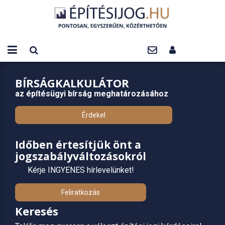
BÍRSÁGKALKULÁTOR
az építésügyi bírság meghatározásához
Érdekel
Időben értesítjük önt a
jogszabályváltozásokról
Kérje INGYENES hírlevelünket!
Feliratkozás
Keresés