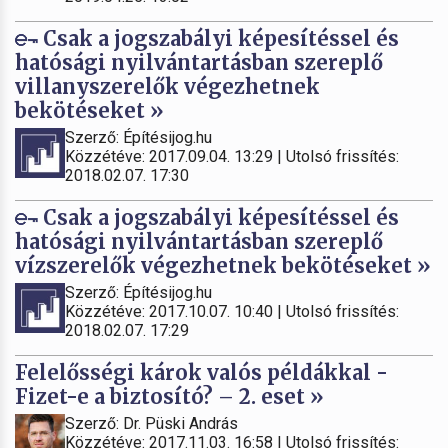
Csak a jogszabályi képesítéssel és
hatósági nyilvántartásban szereplő
villanyszerelők végezhetnek
bekötéseket »
Szerző: Építésijog.hu
Közzétéve: 2017.09.04. 13:29 | Utolsó frissítés:
2018.02.07. 17:30
Csak a jogszabályi képesítéssel és
hatósági nyilvántartásban szereplő
vízszerelők végezhetnek bekötéseket »
Szerző: Építésijog.hu
Közzétéve: 2017.10.07. 10:40 | Utolsó frissítés:
2018.02.07. 17:29
Felelősségi károk valós példákkal -
Fizet-e a biztosító? – 2. eset »
Szerző: Dr. Püski András
Közzétéve: 2017.11.03. 16:58 | Utolsó frissítés: