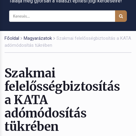
Találja meg gyorsan a választ építési jogi kérdéseire!
Főoldal
Magyarázatok
Szakmai felelősségbiztosítás a KATA
adómódosítás tükrében
Szakmai
felelősségbiztosítás
a KATA
adómódosítás
tükrében