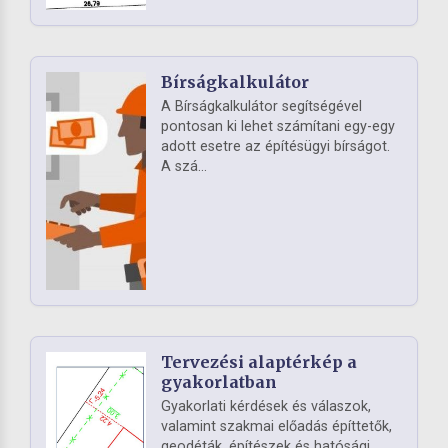
Bírságkalkulátor
A Bírságkalkulátor segítségével
pontosan ki lehet számítani egy-egy
adott esetre az építésügyi bírságot.
A szá...
Tervezési alaptérkép a
gyakorlatban
Gyakorlati kérdések és válaszok,
valamint szakmai előadás építtetők,
geodéták, építészek és hatósági