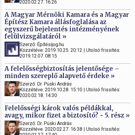
2020.02.27. 16:26
A Magyar Mérnöki Kamara és a Magyar
Építész Kamara állásfoglalása az
egyszerű bejelentés intézményének
felülvizsgálatáról »
Szerző: Építésijog.hu
Közzétéve: 2019.10.25. 20:12 | Utolsó frissítés:
2019.12.07. 08:15
A felelősségbiztosítás jelentősége –
minden szereplő alapvető érdeke »
Szerző: Dr. Püski András
Közzétéve: 2019.10.28. 15:10 | Utolsó frissítés:
2020.02.18. 14:30
Felelősségi károk valós példákkal,
avagy, mikor fizet a biztosító? - 5. rész »
Szerző: Dr. Püski András
Közzétéve: 2020.02.27. 16:38 | Utolsó frissítés:
2020.02.27. 17:40