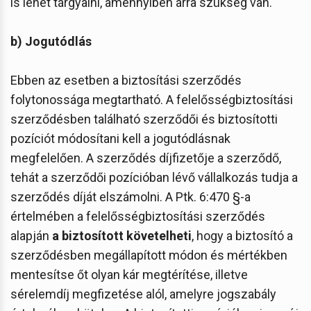
is lehet tárgyalni, amennyiben arra szükség van.
b) Jogutódlás
Ebben az esetben a biztosítási szerződés
folytonossága megtartható. A felelősségbiztosítási
szerződésben található szerződői és biztosítotti
pozíciót módosítani kell a jogutódlásnak
megfelelően. A szerződés díjfizetője a szerződő,
tehát a szerződői pozícióban lévő vállalkozás tudja a
szerződés díját elszámolni. A Ptk. 6:470 §-a
értelmében a felelősségbiztosítási szerződés
alapján
a biztosított követelheti
, hogy a biztosító a
szerződésben megállapított módon és mértékben
mentesítse őt olyan kár megtérítése, illetve
sérelemdíj megfizetése alól, amelyre jogszabály