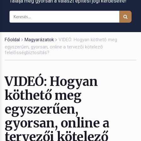
Találja meg gyorsan a választ építési jogi kérdéseire!
Főoldal
Magyarázatok
VIDEÓ: Hogyan köthető meg
egyszerűen, gyorsan, online a tervezői kötelező
felelősségbiztosítás?
VIDEÓ: Hogyan
köthető meg
egyszerűen,
gyorsan, online a
tervezői kötelező