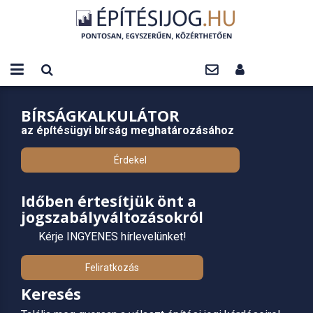
BÍRSÁGKALKULÁTOR
az építésügyi bírság meghatározásához
Érdekel
Időben értesítjük önt a
jogszabályváltozásokról
Kérje INGYENES hírlevelünket!
Feliratkozás
Keresés