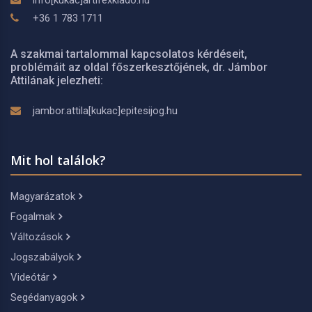
info[kukac]artifexkiado.hu
+36 1 783 1711
A szakmai tartalommal kapcsolatos kérdéseit,
problémáit az oldal főszerkesztőjének, dr. Jámbor
Attilának jelezheti:
jambor.attila[kukac]epitesijog.hu
Mit hol találok?
Magyarázatok
Fogalmak
Változások
Jogszabályok
Videótár
Segédanyagok