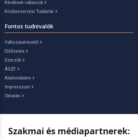
Kérdések-válaszok
Közbeszerzési Tudástár
Fontos tudnivalók
Változásértesítő
Előfizetés
Szerzők
ÁSZF
Adatvédelem
Impresszum
Oktatás
Szakmai és médiapartnerek: