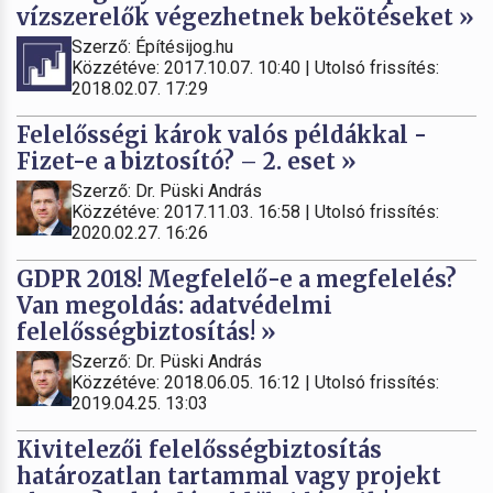
vízszerelők végezhetnek bekötéseket »
Szerző: Építésijog.hu
Közzétéve: 2017.10.07. 10:40 | Utolsó frissítés:
2018.02.07. 17:29
Felelősségi károk valós példákkal -
Fizet-e a biztosító? – 2. eset »
Szerző: Dr. Püski András
Közzétéve: 2017.11.03. 16:58 | Utolsó frissítés:
2020.02.27. 16:26
GDPR 2018! Megfelelő-e a megfelelés?
Van megoldás: adatvédelmi
felelősségbiztosítás! »
Szerző: Dr. Püski András
Közzétéve: 2018.06.05. 16:12 | Utolsó frissítés:
2019.04.25. 13:03
Kivitelezői felelősségbiztosítás
határozatlan tartammal vagy projekt