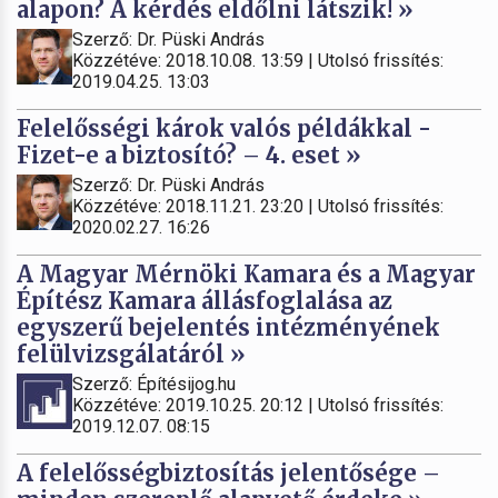
alapon? A kérdés eldőlni látszik! »
Szerző: Dr. Püski András
Közzétéve: 2018.10.08. 13:59 | Utolsó frissítés:
2019.04.25. 13:03
Felelősségi károk valós példákkal -
Fizet-e a biztosító? – 4. eset »
Szerző: Dr. Püski András
Közzétéve: 2018.11.21. 23:20 | Utolsó frissítés:
2020.02.27. 16:26
A Magyar Mérnöki Kamara és a Magyar
Építész Kamara állásfoglalása az
egyszerű bejelentés intézményének
felülvizsgálatáról »
Szerző: Építésijog.hu
Közzétéve: 2019.10.25. 20:12 | Utolsó frissítés:
2019.12.07. 08:15
A felelősségbiztosítás jelentősége –