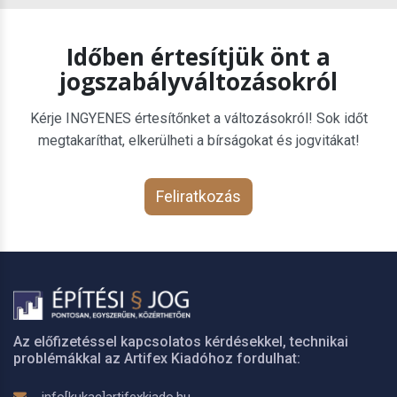
Időben értesítjük önt a
jogszabályváltozásokról
Kérje INGYENES értesítőnket a változásokról! Sok időt
megtakaríthat, elkerülheti a bírságokat és jogvitákat!
Feliratkozás
Az előfizetéssel kapcsolatos kérdésekkel, technikai
problémákkal az Artifex Kiadóhoz fordulhat: