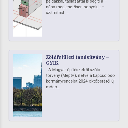
példákkal, táblázattal is segíti a –
néha meglehetősen bonyolult –
számítást. ...
Zöldfelületi tanúsítvány –
GYIK
A Magyar építészetről szóló
törvény (Méptv.), illetve a kapcsolódó
kormányrendelet 2024 októberétől új
módo...