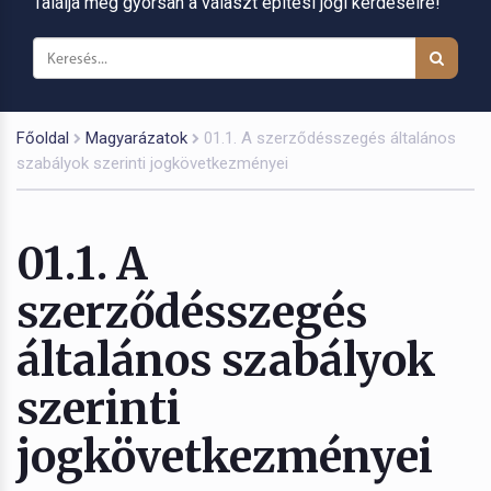
Találja meg gyorsan a választ építési jogi kérdéseire!
Főoldal
Magyarázatok
01.1. A szerződésszegés általános
szabályok szerinti jogkövetkezményei
01.1. A
szerződésszegés
általános szabályok
szerinti
jogkövetkezményei