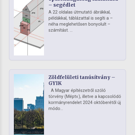
– segédlet
A 22 oldalas útmutató ábrákkal,
példákkal, táblázattal is segíti a –
néha meglehetősen bonyolult –
számítást. ...
Zöldfelületi tanúsítvány –
GYIK
A Magyar építészetről szóló
törvény (Méptv.), illetve a kapcsolódó
kormányrendelet 2024 októberétől új
módo...