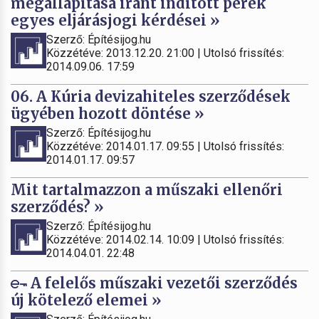
megállapítása iránt indított perek
egyes eljárásjogi kérdései »
Szerző: Építésijog.hu
Közzétéve: 2013.12.20. 21:00 | Utolsó frissítés:
2014.09.06. 17:59
06. A Kúria devizahiteles szerződések
ügyében hozott döntése »
Szerző: Építésijog.hu
Közzétéve: 2014.01.17. 09:55 | Utolsó frissítés:
2014.01.17. 09:57
Mit tartalmazzon a műszaki ellenőri
szerződés? »
Szerző: Építésijog.hu
Közzétéve: 2014.02.14. 10:09 | Utolsó frissítés:
2014.04.01. 22:48
A felelős műszaki vezetői szerződés
új kötelező elemei »