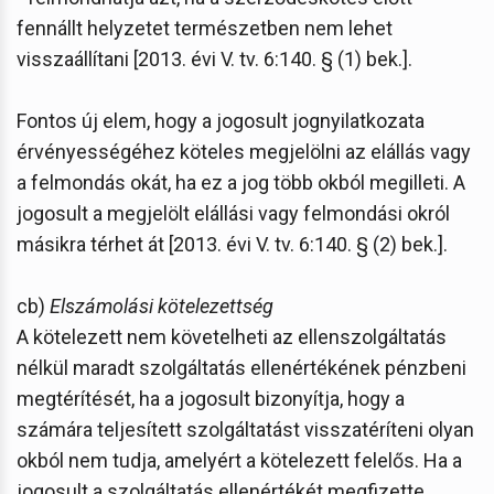
fennállt helyzetet természetben nem lehet
visszaállítani [2013. évi V. tv. 6:140. § (1) bek.].
Fontos új elem, hogy a jogosult jognyilatkozata
érvényességéhez köteles megjelölni az elállás vagy
a felmondás okát, ha ez a jog több okból megilleti. A
jogosult a megjelölt elállási vagy felmondási okról
másikra térhet át [2013. évi V. tv. 6:140. § (2) bek.].
cb)
Elszámolási kötelezettség
A kötelezett nem követelheti az ellenszolgáltatás
nélkül maradt szolgáltatás ellenértékének pénzbeni
megtérítését, ha a jogosult bizonyítja, hogy a
számára teljesített szolgáltatást visszatéríteni olyan
okból nem tudja, amelyért a kötelezett felelős. Ha a
jogosult a szolgáltatás ellenértékét megfizette,