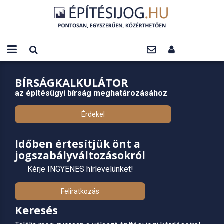
BÍRSÁGKALKULÁTOR
az építésügyi bírság meghatározásához
Érdekel
Időben értesítjük önt a
jogszabályváltozásokról
Kérje INGYENES hírlevelünket!
Feliratkozás
Keresés