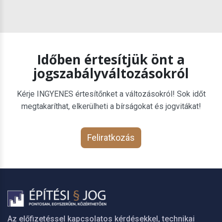
Időben értesítjük önt a
jogszabályváltozásokról
Kérje INGYENES értesítőnket a változásokról! Sok időt
megtakaríthat, elkerülheti a bírságokat és jogvitákat!
Feliratkozás
Az előfizetéssel kapcsolatos kérdésekkel, technikai