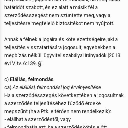
határidőt szabott, és ez alatt a másik fél a
szerződésszegést nem szüntette meg, vagy a
teljesítésre megfelelő biztosítékot nem nyújtott.
Annak a félnek a jogaira és kötelezettségeire, aki a
teljesítés visszatartására jogosult, egyebekben a
megbízás nélküli ügyvitel szabályai irányadók [2013.
évi V. tv. 6:139. §].
c)
Elállás, felmondás
ca)
Az elállási, felmondási jog érvényesítése
Ha a szerződésszegés következtében a jogosultnak
a szerződés teljesítéséhez fűződő érdeke
megszűnt (ha a Ptk. eltérően nem rendelkezik):
- elállhat a szerződéstől, vagy
- felmondhatja azt, ha a szerződéskötés előtt