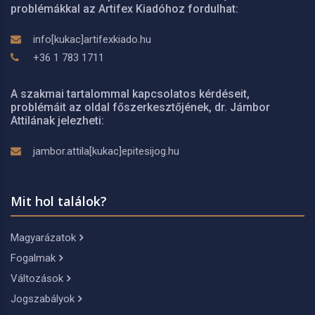
problémákkal az Artifex Kiadóhoz fordulhat:
info[kukac]artifexkiado.hu
+36 1 783 1711
A szakmai tartalommal kapcsolatos kérdéseit,
problémáit az oldal főszerkesztőjének, dr. Jámbor
Attilának jelezheti:
jambor.attila[kukac]epitesijog.hu
Mit hol találok?
Magyarázatok
Fogalmak
Változások
Jogszabályok