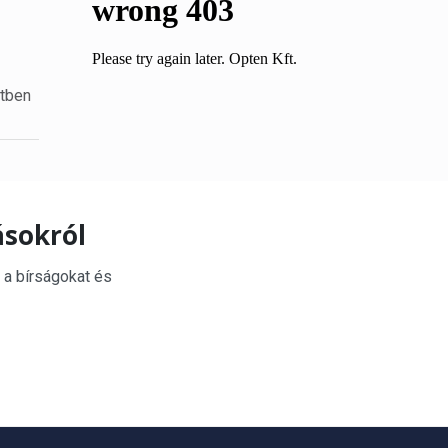
etben
ásokról
 a bírságokat és