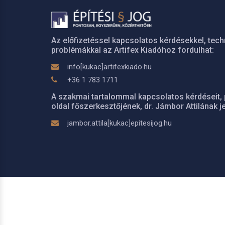
Az előfizetéssel kapcsolatos kérdésekkel, tech
problémákkal az Artifex Kiadóhoz fordulhat:
info[kukac]artifexkiado.hu
+36 1 783 1711
A szakmai tartalommal kapcsolatos kérdéseit, 
oldal főszerkesztőjének, dr. Jámbor Attilának je
jambor.attila[kukac]epitesijog.hu