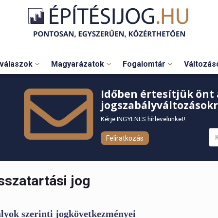
válaszok
Magyarázatok
Fogalomtár
Változá
Időben értesítjük önt 
jogszabályváltozásokr
Kérje INGYENES hírlevelünket!
Feliratkozás
sszatartási jog
bályok szerinti jogkövetkezményei