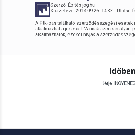
Szerző: Építésijog.hu
Közzétéve: 2014.09.26. 14:33 | Utolsó fr
A Ptk-ban található szerződésszegési esetek
alkalmazhat a jogosult. Vannak azonban olya
alkalmazhatók, ezeket hívják a szerződésszeg
Időben
Kérje INGYENES é