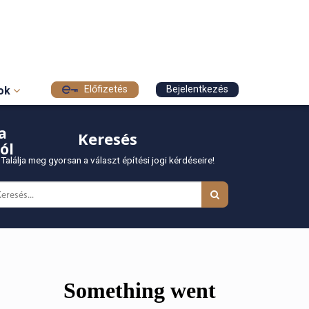
Előfizetés
Bejelentkezés
sok
a
Keresés
ól
Találja meg gyorsan a választ építési jogi kérdéseire!