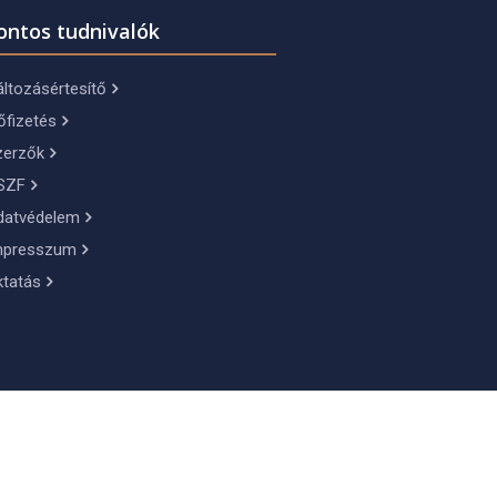
ontos tudnivalók
ltozásértesítő
őfizetés
zerzők
SZF
datvédelem
mpresszum
ktatás