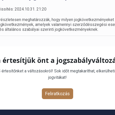
issítés: 2024.10.31. 21:20
 részletesen meghatározzák, hogy milyen jogkövetkezményeket
n jogkövetkezmények, amelyek valamennyi szerződésszegési es
és általános szabályai szerinti jogkövetkezményeknek.
 értesítjük önt a jogszabályváltoz
rtesítőnket a változásokról! Sok időt megtakaríthat, elkerülheti
jogvitákat!
Feliratkozás