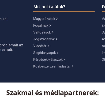
Mit hol találok?
F
Magyarázatok
Vá
nikai
Fogalmak
El
Változások
S
Jogszabályok
Á
problémáit az
Videótár
A
lezheti:
Segédanyagok
I
Kérdések-válaszok
O
Közbeszerzési Tudástár
Szakmai és médiapartnerek: