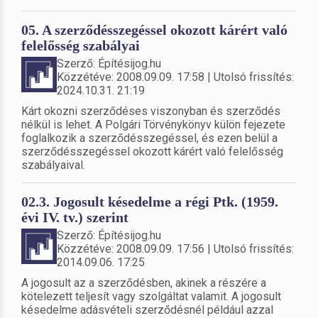
05. A szerződésszegéssel okozott kárért való
felelősség szabályai
Szerző: Építésijog.hu
Közzétéve: 2008.09.09. 17:58 | Utolsó frissítés:
2024.10.31. 21:19
Kárt okozni szerződéses viszonyban és szerződés
nélkül is lehet. A Polgári Törvénykönyv külön fejezete
foglalkozik a szerződésszegéssel, és ezen belül a
szerződésszegéssel okozott kárért való felelősség
szabályaival.
02.3. Jogosult késedelme a régi Ptk. (1959.
évi IV. tv.) szerint
Szerző: Építésijog.hu
Közzétéve: 2008.09.09. 17:56 | Utolsó frissítés:
2014.09.06. 17:25
A jogosult az a szerződésben, akinek a részére a
kötelezett teljesít vagy szolgáltat valamit. A jogosult
késedelme adásvételi szerződésnél például azzal