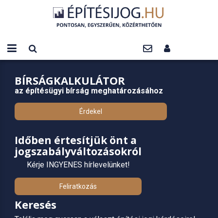
BÍRSÁGKALKULÁTOR
az építésügyi bírság meghatározásához
Érdekel
Időben értesítjük önt a
jogszabályváltozásokról
Kérje INGYENES hírlevelünket!
Feliratkozás
Keresés