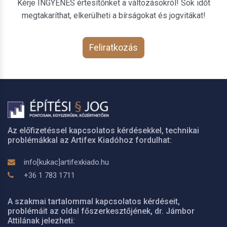
Kérje INGYENES értesítőnket a változásokról! Sok időt
megtakaríthat, elkerülheti a bírságokat és jogvitákat!
Feliratkozás
Az előfizetéssel kapcsolatos kérdésekkel, technikai
problémákkal az Artifex Kiadóhoz fordulhat:
info[kukac]artifexkiado.hu
+36 1 783 1711
A szakmai tartalommal kapcsolatos kérdéseit,
problémáit az oldal főszerkesztőjének, dr. Jámbor
Attilának jelezheti: