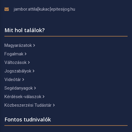
jambor.attila[kukac]epitesijog.hu
Mit hol találok?
Magyarázatok
Fogalmak
Változások
Jogszabályok
Videótár
Segédanyagok
Kérdések-válaszok
Közbeszerzési Tudástár
Fontos tudnivalók