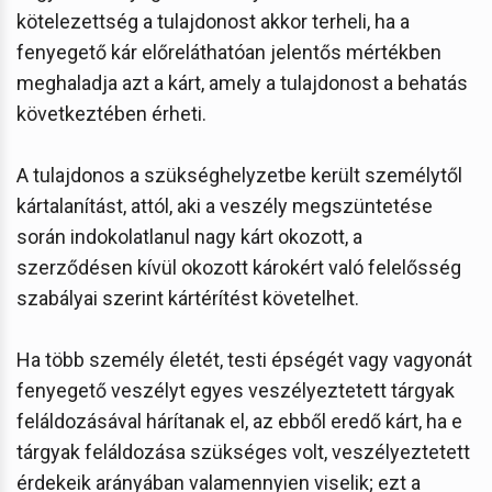
kötelezettség a tulajdonost akkor terheli, ha a
fenyegető kár előreláthatóan jelentős mértékben
meghaladja azt a kárt, amely a tulajdonost a behatás
következtében érheti.
A tulajdonos a szükséghelyzetbe került személytől
kártalanítást, attól, aki a veszély megszüntetése
során indokolatlanul nagy kárt okozott, a
szerződésen kívül okozott károkért való felelősség
szabályai szerint kártérítést követelhet.
Ha több személy életét, testi épségét vagy vagyonát
fenyegető veszélyt egyes veszélyeztetett tárgyak
feláldozásával hárítanak el, az ebből eredő kárt, ha e
tárgyak feláldozása szükséges volt, veszélyeztetett
érdekeik arányában valamennyien viselik; ezt a