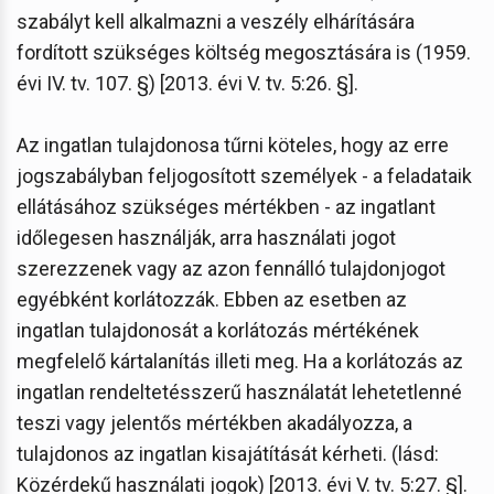
szabályt kell alkalmazni a veszély elhárítására
fordított szükséges költség megosztására is (1959.
évi IV. tv. 107. §) [2013. évi V. tv. 5:26. §].
Az ingatlan tulajdonosa tűrni köteles, hogy az erre
jogszabályban feljogosított személyek - a feladataik
ellátásához szükséges mértékben - az ingatlant
időlegesen használják, arra használati jogot
szerezzenek vagy az azon fennálló tulajdonjogot
egyébként korlátozzák. Ebben az esetben az
ingatlan tulajdonosát a korlátozás mértékének
megfelelő kártalanítás illeti meg. Ha a korlátozás az
ingatlan rendeltetésszerű használatát lehetetlenné
teszi vagy jelentős mértékben akadályozza, a
tulajdonos az ingatlan kisajátítását kérheti. (lásd:
Közérdekű használati jogok) [2013. évi V. tv. 5:27. §].