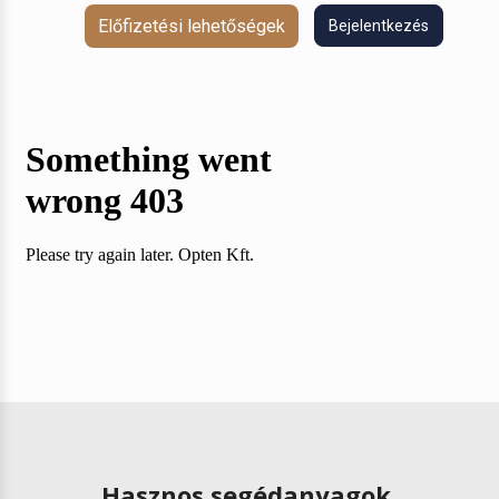
Előfizetési lehetőségek
Bejelentkezés
Hasznos segédanyagok