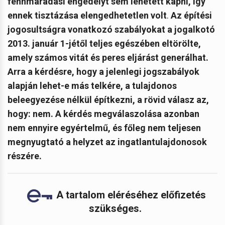
fennmaradási engedélyt sem lehetett kapni, így
ennek tisztázása elengedhetetlen volt
.
Az építési
jogosultságra vonatkozó szabályokat a jogalkotó
2013. január 1-jétől teljes egészében eltörölte,
amely számos vitát és peres eljárást generálhat.
Arra a kérdésre, hogy a jelenlegi jogszabályok
alapján lehet-e más telkére, a tulajdonos
beleegyezése nélkül építkezni, a rövid válasz az,
hogy: nem. A kérdés megválaszolása azonban
nem ennyire egyértelmű, és főleg nem teljesen
megnyugtató a helyzet az ingatlantulajdonosok
részére.
A tartalom eléréséhez előfizetés
szükséges.