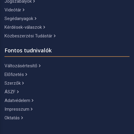
Jogszabályok
Videótár
Segédanyagok
Kérdések-válaszok
Közbeszerzési Tudástár
Fontos tudnivalók
Változásértesítő
Előfizetés
Szerzők
ÁSZF
Adatvédelem
Impresszum
Oktatás