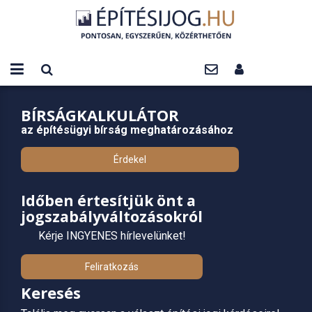
BÍRSÁGKALKULÁTOR
az építésügyi bírság meghatározásához
Érdekel
Időben értesítjük önt a
jogszabályváltozásokról
Kérje INGYENES hírlevelünket!
Feliratkozás
Keresés