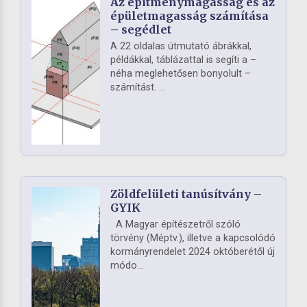
Az építménymagasság és az
épületmagasság számítása
– segédlet
A 22 oldalas útmutató ábrákkal,
példákkal, táblázattal is segíti a –
néha meglehetősen bonyolult –
számítást. ...
Zöldfelületi tanúsítvány –
GYIK
A Magyar építészetről szóló
törvény (Méptv.), illetve a kapcsolódó
kormányrendelet 2024 októberétől új
módo...