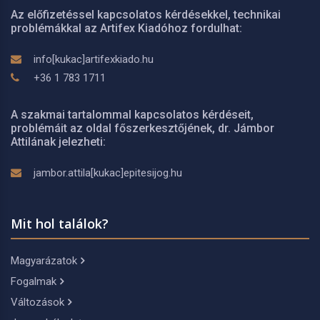
Az előfizetéssel kapcsolatos kérdésekkel, technikai
problémákkal az Artifex Kiadóhoz fordulhat:
info[kukac]artifexkiado.hu
+36 1 783 1711
A szakmai tartalommal kapcsolatos kérdéseit,
problémáit az oldal főszerkesztőjének, dr. Jámbor
Attilának jelezheti:
jambor.attila[kukac]epitesijog.hu
Mit hol találok?
Magyarázatok
Fogalmak
Változások