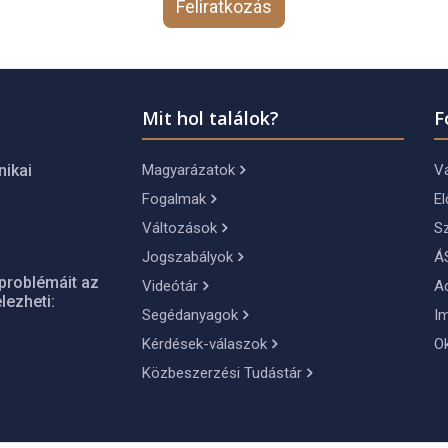
Feliratkozás
Mit hol találok?
F
Magyarázatok
Vá
nikai
Fogalmak
El
Változások
S
Jogszabályok
Á
problémáit az
Videótár
A
lezheti:
Segédanyagok
I
Kérdések-válaszok
O
Közbeszerzési Tudástár