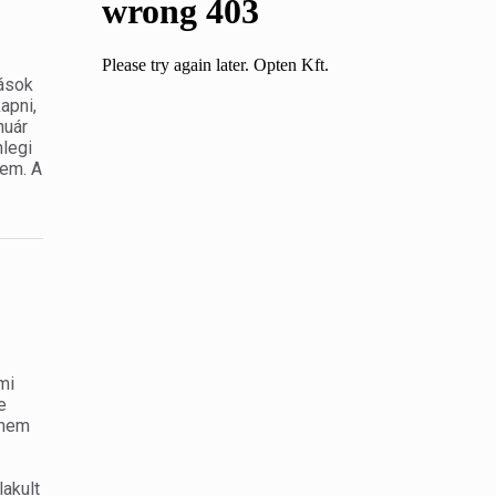
zások
apni,
nuár
nlegi
nem. A
mi
e
 nem
akult