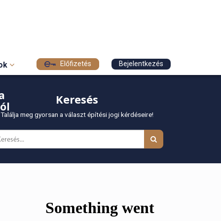
Előfizetés
Bejelentkezés
sok
a
Keresés
ól
Találja meg gyorsan a választ építési jogi kérdéseire!