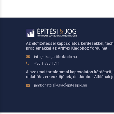
Az előfizetéssel kapcsolatos kérdésekkel, tech
problémákkal az Artifex Kiadóhoz fordulhat:
info[kukac]artifexkiado.hu
+36 1 783 1711
A szakmai tartalommal kapcsolatos kérdéseit, 
oldal főszerkesztőjének, dr. Jámbor Attilának je
jambor.attila[kukac]epitesijog.hu