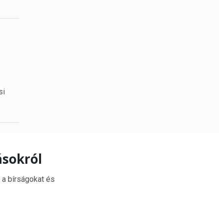
si
ásokról
 a bírságokat és