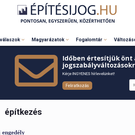
válaszok
Magyarázatok
Fogalomtár
Változá
Időben értesítjük önt 
jogszabályváltozásokr
Kérje INGYENES hírlevelünket!
Feliratkozás
építkezés
i engedély