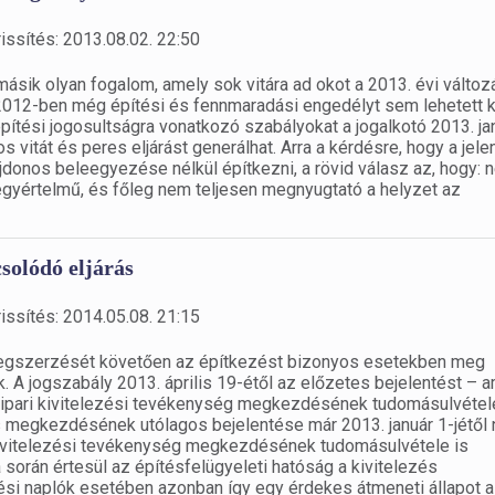
issítés: 2013.08.02. 22:50
 másik olyan fogalom, amely sok vitára ad okot a 2013. évi válto
 2012-ben még építési és fennmaradási engedélyt sem lehetett k
építési jogosultságra vonatkozó szabályokat a jogalkotó 2013. ja
 vitát és peres eljárást generálhat. Arra a kérdésre, hogy a jele
ajdonos beleegyezése nélkül építkezni, a rövid válasz az, hogy: 
yértelmű, és főleg nem teljesen megnyugtató a helyzet az
solódó eljárás
issítés: 2014.05.08. 21:15
 megszerzését követően az építkezést bizonyos esetekben meg
. A jogszabály 2013. április 19-étől az előzetes bejelentést – a
ítőipari kivitelezési tevékenység megkezdésének tudomásulvétel
és megkezdésének utólagos bejelentése már 2013. január 1-jétől
i kivitelezési tevékenység megkezdésének tudomásulvétele is
során értesül az építésfelügyeleti hatóság a kivitelezés
si naplók esetében azonban így egy érdekes átmeneti állapot al