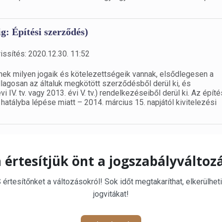
ig: Építési szerződés)
issítés: 2020.12.30. 11:52
eknek milyen jogaik és kötelezettségeik vannak, elsődlegesen a
agosan az általuk megkötött szerződésből derül ki, és
IV. tv. vagy 2013. évi V. tv.) rendelkezéseiből derül ki. Az építé
hatályba lépése miatt – 2014. március 15. napjától kivitelezési
 értesítjük önt a jogszabályváltoz
rtesítőnket a változásokról! Sok időt megtakaríthat, elkerülheti
jogvitákat!