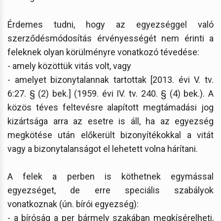
Érdemes tudni, hogy az egyezséggel való
szerződésmódosítás érvényességét nem érinti a
feleknek olyan körülményre vonatkozó tévedése:
- amely közöttük vitás volt, vagy
- amelyet bizonytalannak tartottak [2013. évi V. tv.
6:27. § (2) bek.] (1959. évi IV. tv. 240. § (4) bek.). A
közös téves feltevésre alapított megtámadási jog
kizártsága arra az esetre is áll, ha az egyezség
megkötése után előkerült bizonyítékokkal a vitát
vagy a bizonytalanságot el lehetett volna hárítani.
A felek a perben is köthetnek egymással
egyezséget, de erre speciális szabályok
vonatkoznak (ún. bírói egyezség):
- a bíróság a per bármely szakában megkísérelheti,