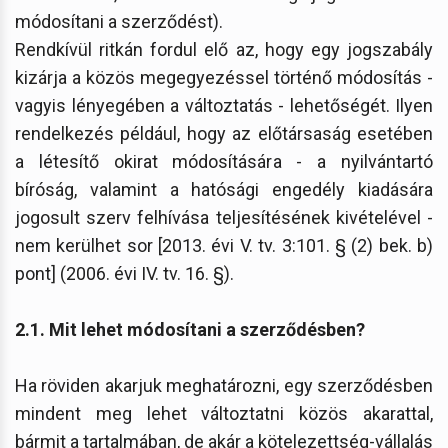
módosítani a szerződést).
Rendkívül ritkán fordul elő az, hogy egy jogszabály
kizárja a közös megegyezéssel történő módosítás -
vagyis lényegében a változtatás - lehetőségét. Ilyen
rendelkezés például, hogy az előtársaság esetében
a létesítő okirat módosítására - a nyilvántartó
bíróság, valamint a hatósági engedély kiadására
jogosult szerv felhívása teljesítésének kivételével -
nem kerülhet sor [2013. évi V. tv. 3:101. § (2) bek. b)
pont] (2006. évi IV. tv. 16. §).
2.1. Mit lehet módosítani a szerződésben?
Ha röviden akarjuk meghatározni, egy szerződésben
mindent meg lehet változtatni közös akarattal,
bármit a tartalmában, de akár a kötelezettség-vállalás