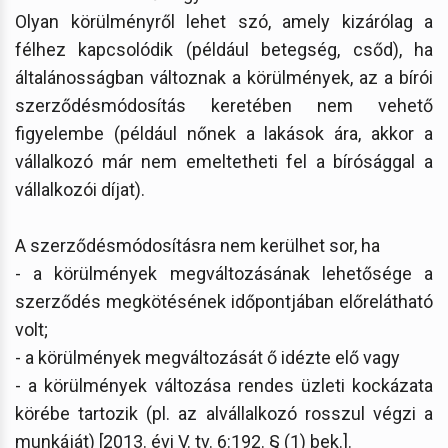
Olyan körülményről lehet szó, amely kizárólag a
félhez kapcsolódik (például betegség, csőd), ha
általánosságban változnak a körülmények, az a bírói
szerződésmódosítás keretében nem vehető
figyelembe (például nőnek a lakások ára, akkor a
vállalkozó már nem emeltetheti fel a bírósággal a
vállalkozói díjat).
A szerződésmódosításra nem kerülhet sor, ha
- a körülmények megváltozásának lehetősége a
szerződés megkötésének időpontjában előrelátható
volt;
- a körülmények megváltozását ő idézte elő vagy
- a körülmények változása rendes üzleti kockázata
körébe tartozik (pl. az alvállalkozó rosszul végzi a
munkáját) [2013. évi V. tv. 6:192. § (1) bek.].