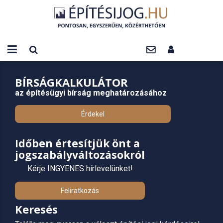
BÍRSÁGKALKULÁTOR
az építésügyi bírság meghatározásához
Érdekel
Időben értesítjük önt a
jogszabályváltozásokról
Kérje INGYENES hírlevelünket!
Feliratkozás
Keresés