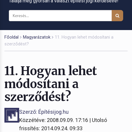
Találja meg gyorsan a választ építési jogi kérdéseire!
Főoldal
Magyarázatok
11. Hogyan lehet módosítani a
szerződést?
11. Hogyan lehet
módosítani a
szerződést?
Szerző: Építésijog.hu
Közzétéve: 2008.09.09. 17:16 | Utolsó
frissítés: 2014.09.24. 09:33