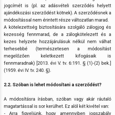
jogcímét is (pl. az adásvételi szerződés helyett
ajándékozási szerződést kötnek). A szerződésnek a
módosítással nem érintett része változatlan marad.
A kötelezettség biztosítására szolgáló zálogjog és
kezesség fennmarad, de a zálogkötelezett és a
kezes helyzete hozzájárulásuk nélkül nem válhat
terhesebbé (természetesen a módosítást
megelőzően keletkezett kifogásaik is
fennmaradnak) [2013. évi V. tv. 6:191. § (1)-(2) bek.]
(1959. évi IV. tv. 240. §).
2.2. Szóban is lehet módosítani a szerződést?
A módosításra írásban, szóban vagy akár ráutaló
magatartással is sor kerülhet. Ez alól két kivétel van:
- Arra figyeljünk, hogy amennyiben jogszabály