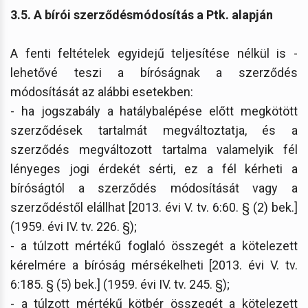
3.5. A bírói szerződésmódosítás a Ptk. alapján
A fenti feltételek egyidejű teljesítése nélkül is -
lehetővé teszi a bíróságnak a szerződés
módosítását az alábbi esetekben:
- ha jogszabály a hatálybalépése előtt megkötött
szerződések tartalmát megváltoztatja, és a
szerződés megváltozott tartalma valamelyik fél
lényeges jogi érdekét sérti, ez a fél kérheti a
bíróságtól a szerződés módosítását vagy a
szerződéstől elállhat [2013. évi V. tv. 6:60. § (2) bek.]
(1959. évi IV. tv. 226. §);
- a túlzott mértékű foglaló összegét a kötelezett
kérelmére a bíróság mérsékelheti [2013. évi V. tv.
6:185. § (5) bek.] (1959. évi IV. tv. 245. §);
- a túlzott mértékű kötbér összegét a kötelezett