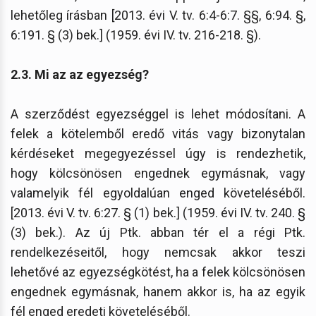
lehetőleg írásban [2013. évi V. tv. 6:4-6:7. §§, 6:94. §,
6:191. § (3) bek.] (1959. évi IV. tv. 216-218. §).
2.3. Mi az az egyezség?
A szerződést egyezséggel is lehet módosítani. A
felek a kötelemből eredő vitás vagy bizonytalan
kérdéseket megegyezéssel úgy is rendezhetik,
hogy kölcsönösen engednek egymásnak, vagy
valamelyik fél egyoldalúan enged követeléséből.
[2013. évi V. tv. 6:27. § (1) bek.] (1959. évi IV. tv. 240. §
(3) bek.). Az új Ptk. abban tér el a régi Ptk.
rendelkezéseitől, hogy nemcsak akkor teszi
lehetővé az egyezségkötést, ha a felek kölcsönösen
engednek egymásnak, hanem akkor is, ha az egyik
fél enged eredeti követeléséből.