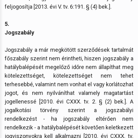
feljogosítja [2013. évi V. tv. 6:191. § (4) bek.].
5.
Jogszabály
Jogszabály a már megkötött szerződések tartalmát
főszabály szerint nem érintheti, hiszen jogszabály a
hatálybalépését megelőző időre nem állapíthat meg
kötelezettséget, kötelezettséget nem tehet
terhesebbé, valamint nem vonhat el vagy korlátozhat
jogot, és nem nyilváníthat valamely magatartást
jogellenessé [2010. évi CXXX. tv. 2. § (2) bek.]. A
jogalkotási törvény szerint a jogszabályi
rendelkezést - ha jogszabály eltérően nem
rendelkezik - a hatálybalépését követően keletkezett
jogviszonyokra kell alkalmazni [2010. évi CXXX. tv.