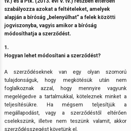
tv.) és a Ptk. (2013. évi V. tv.) részben eltérően
szabályozza azokat a feltételeket, amelyek
alapján a bíróság „belenyúlhat” a felek közötti
jogviszonyba, vagyis amikor a bíróság
módosíthatja a szerződést
.
1.
Hogyan lehet módosítani a szerződést?
A szerződéseknek van egy olyan szomorú
tulajdonságuk, hogy megkötésük után nem
foglalkoznak azzal, hogy mennyire vagyunk
megelégedve a tartalmukkal, köteleznek minket a
teljesítésükre. Ha mégsem teljesítjük a
megállapodást, vagy a szerződéstől eltérően
cselekszünk, illetve nem teszünk valamit, akkor
szerződésszegést követünk el.