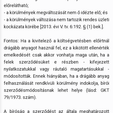
előrelátható;
- a körülmények megváltozását nem ő idézte elő; és
- a körülmények változása nem tartozik rendes üzleti
kockázata körébe [2013. évi V. tv. 6:192. § (1) bek.].
Fontos: Ha a kivitelező a költségvetésben előírtnál
drágább anyagot használ fel, ez a kikötött ellenérték
emelkedését csak akkor vonhatja maga után, ha a
felek szerződésüket e részben - kifejezett
nyilatkozatukkal vagy ráutaló magatartásukkal -
módosították. Ennek hiányában, ha a drágább anyag
felhasználását rendkívüli körülmény indokolja, bírói
szerződésmódosításnak lehet helye (lásd: GKT
79/1973. szám).
A bíróság a szerződést az általa meghatározott