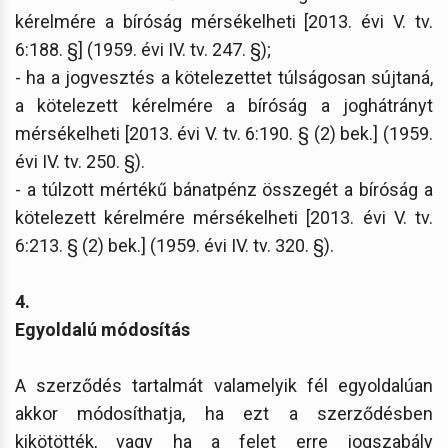
kérelmére a bíróság mérsékelheti [2013. évi V. tv.
6:188. §] (1959. évi IV. tv. 247. §);
- ha a jogvesztés a kötelezettet túlságosan sújtaná,
a kötelezett kérelmére a bíróság a joghátrányt
mérsékelheti [2013. évi V. tv. 6:190. § (2) bek.] (1959.
évi IV. tv. 250. §).
- a túlzott mértékű bánatpénz összegét a bíróság a
kötelezett kérelmére mérsékelheti [2013. évi V. tv.
6:213. § (2) bek.] (1959. évi IV. tv. 320. §).
4.
Egyoldalú módosítás
A szerződés tartalmát valamelyik fél egyoldalúan
akkor módosíthatja, ha ezt a szerződésben
kikötötték, vagy ha a felet erre jogszabály